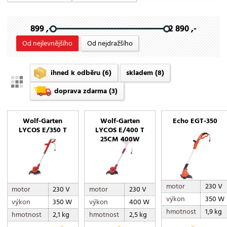
899 ,-
2 890 ,-
Od nejlevnějšího
Od nejdražšího
ihned k odběru
(6)
skladem
(8)
doprava zdarma
(3)
Wolf-Garten
Wolf-Garten
Echo EGT-350
LYCOS E/350 T
LYCOS E/400 T
25CM 400W
motor
230 V
motor
230 V
motor
230 V
výkon
350 W
výkon
350 W
výkon
400 W
hmotnost
1,9 kg
hmotnost
2,1 kg
hmotnost
2,5 kg