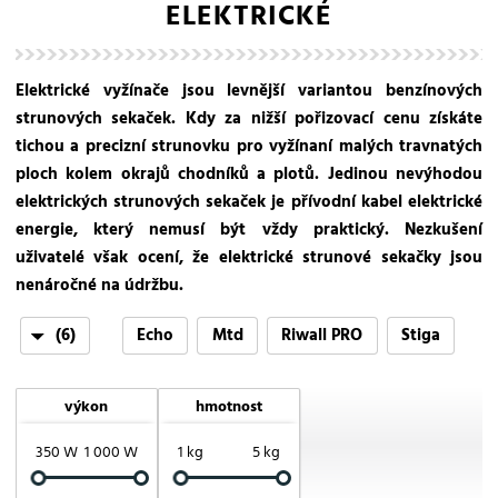
ELEKTRICKÉ
Elektrické vyžínače jsou levnější variantou benzínových
strunových sekaček. Kdy za nižší pořizovací cenu získáte
tichou a precizní strunovku pro vyžínaní malých travnatých
ploch kolem okrajů chodníků a plotů. Jedinou nevýhodou
elektrických strunových sekaček je přívodní kabel elektrické
energie, který nemusí být vždy praktický. Nezkušení
uživatelé však ocení, že elektrické strunové sekačky jsou
nenáročné na údržbu.
(6)
Echo
Mtd
Riwall PRO
Stiga
VeGA
Wolf-Garten
výkon
hmotnost
350 W
1 000 W
1 kg
5 kg