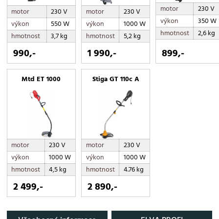
motor
230 V
motor
230 V
motor
230 V
výkon
350 W
výkon
550 W
výkon
1000 W
hmotnost
2,6 kg
hmotnost
3,7 kg
hmotnost
5,2 kg
990,-
1 990,-
899,-
Mtd ET 1000
Stiga GT 110c A
motor
230 V
motor
230 V
výkon
1000 W
výkon
1000 W
hmotnost
4,5 kg
hmotnost
4.76 kg
2 499,-
2 890,-