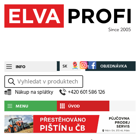
CZ
SK
Můj účet
OBJEDNÁVKA
INFO
vyhledat
Nákup na splátky
+420 601 586 126
MENU
ÚVOD