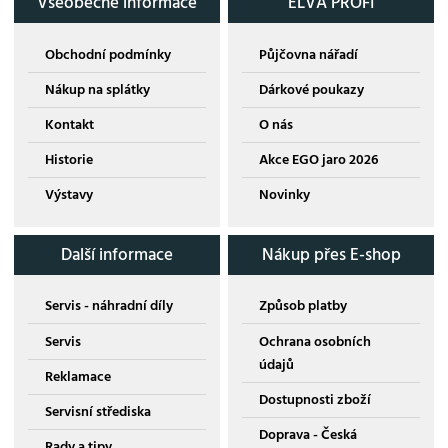
Všeobecné informace
ELVA PROFI
Obchodní podmínky
Půjčovna nářadí
Nákup na splátky
Dárkové poukazy
Kontakt
O nás
Historie
Akce EGO jaro 2026
Výstavy
Novinky
Další informace
Nákup přes E-shop
Servis - náhradní díly
Způsob platby
Servis
Ochrana osobních
údajů
Reklamace
Dostupnosti zboží
Servisní střediska
Doprava - Česká
Rady a tipy