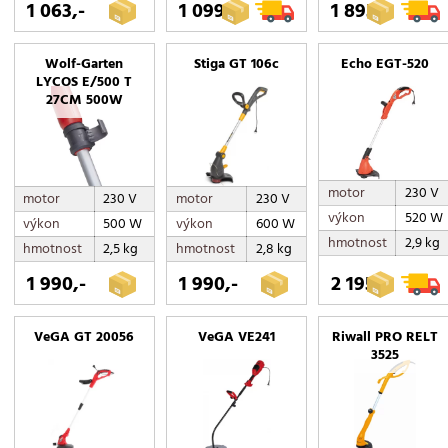
1 063,-
1 099,-
1 895,-
Wolf-Garten
Stiga GT 106c
Echo EGT-520
LYCOS E/500 T
27CM 500W
motor
230 V
motor
230 V
motor
230 V
výkon
520 W
výkon
500 W
výkon
600 W
hmotnost
2,9 kg
hmotnost
2,5 kg
hmotnost
2,8 kg
1 990,-
1 990,-
2 195,-
VeGA GT 20056
VeGA VE241
Riwall PRO RELT
3525