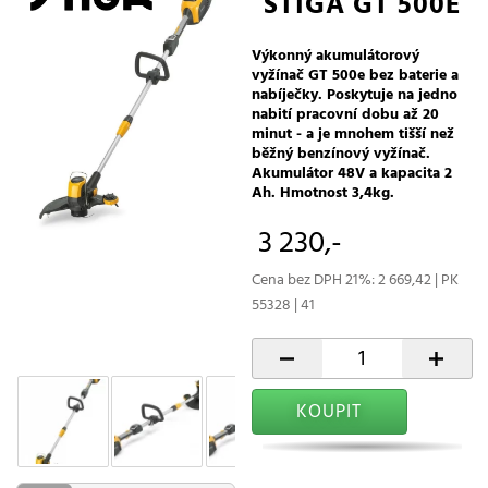
STIGA GT 500E
Výkonný akumulátorový
vyžínač GT 500e bez baterie a
nabíječky. Poskytuje na jedno
nabití pracovní dobu až 20
minut - a je mnohem tišší než
běžný benzínový vyžínač.
Akumulátor 48V a kapacita 2
Ah. Hmotnost 3,4kg.
3 230,-
Cena bez DPH 21%: 2 669,42 | PK
55328 | 41
-
+
KOUPIT