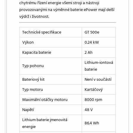
chytrému řízení energie všemi stroji a nástroji
provozovanými na výměnné baterie ePower mají delší
výdrž i životnost.
Technické specifikace
GT 500e
Výkon
0.24 kW
Kapacita baterie
2 Ah
Lithium-iontová
Typ pohonu
baterie
Bateriový kit
Není v součástí
Typ motoru
Kartáčový
Maximální otáčky motoru
8000 rpm
Napětí
48 V
Lithium baterie jmenovitá
86.4 Wh
energie