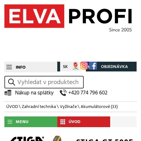
CZ
SK
Můj účet
OBJEDNÁVKA
INFO
vyhledat
Nákup na splátky
+420 774 796 602
ÚVOD
\
Zahradní technika
\
Vyžínače
\
Akumulátorové
(33)
MENU
ÚVOD