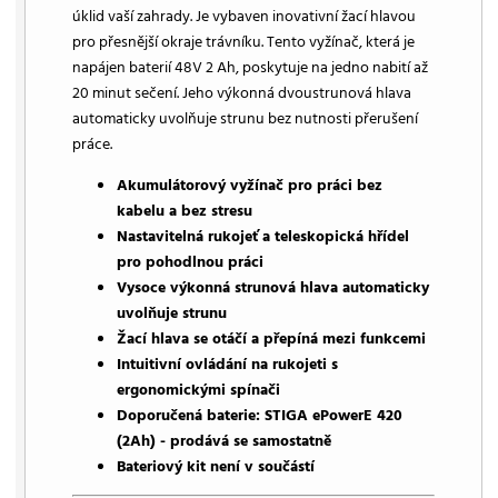
úklid vaší zahrady. Je vybaven inovativní žací hlavou
pro přesnější okraje trávníku. Tento vyžínač, která je
napájen baterií 48V 2 Ah, poskytuje na jedno nabití až
20 minut sečení. Jeho výkonná dvoustrunová hlava
automaticky uvolňuje strunu bez nutnosti přerušení
práce.
Akumulátorový vyžínač pro práci bez
kabelu a bez stresu
Nastavitelná rukojeť a teleskopická hřídel
pro pohodlnou práci
Vysoce výkonná strunová hlava automaticky
uvolňuje strunu
Žací hlava se otáčí a přepíná mezi funkcemi
Intuitivní ovládání na rukojeti s
ergonomickými spínači
Doporučená baterie: STIGA ePowerE 420
(2Ah) - prodává se samostatně
Bateriový kit není v součástí