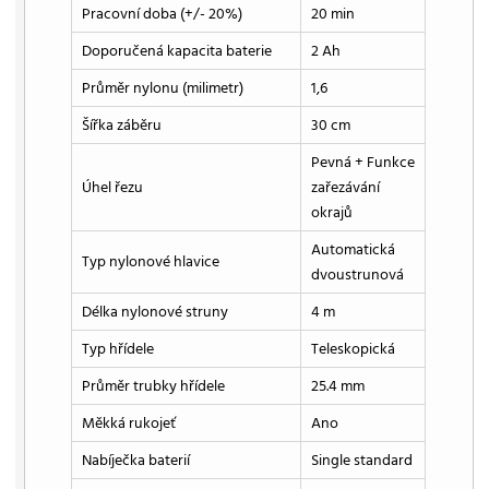
Pracovní doba (+/- 20%)
20 min
Doporučená kapacita baterie
2 Ah
Průměr nylonu (milimetr)
1,6
Šířka záběru
30 cm
Pevná + Funkce
Úhel řezu
zařezávání
okrajů
Automatická
Typ nylonové hlavice
dvoustrunová
Délka nylonové struny
4 m
Typ hřídele
Teleskopická
Průměr trubky hřídele
25.4 mm
Měkká rukojeť
Ano
Nabíječka baterií
Single standard