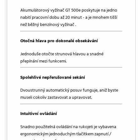
Akumulátorový vyžínač GT 500e poskytuje na jedno
nabití pracovní dobu až 20 minut - a je mnohem tišší
než běžný benzínový vyžínač .
Otočná hlava pro dokonalé obsekávání
Jednoduše otočte strunová hlavou a snadné
přepínání mezi funkcemi.
Spolehlivé nepřerušované sekání
Dvoustrunný automatický posuv funguje, aniž byste
museli cokoliv zastavovat a upravovat.
Intuitivní ovládání
Snadno použitelná ovládání na rukojeti je vybavena
ergonomickým jednoduchým tlačítkem zapnutí /