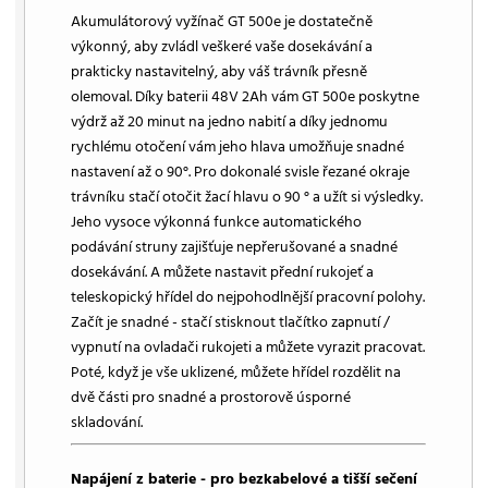
Akumulátorový vyžínač GT 500e je dostatečně
výkonný, aby zvládl veškeré vaše dosekávání a
prakticky nastavitelný, aby váš trávník přesně
olemoval. Díky baterii 48V 2Ah vám GT 500e poskytne
výdrž až 20 minut na jedno nabití a díky jednomu
rychlému otočení vám jeho hlava umožňuje snadné
nastavení až o 90°. Pro dokonalé svisle řezané okraje
trávníku stačí otočit žací hlavu o 90 ° a užít si výsledky.
Jeho vysoce výkonná funkce automatického
podávání struny zajišťuje nepřerušované a snadné
dosekávání. A můžete nastavit přední rukojeť a
teleskopický hřídel do nejpohodlnější pracovní polohy.
Začít je snadné - stačí stisknout tlačítko zapnutí /
vypnutí na ovladači rukojeti a můžete vyrazit pracovat.
Poté, když je vše uklizené, můžete hřídel rozdělit na
dvě části pro snadné a prostorově úsporné
skladování.
Napájení z baterie - pro bezkabelové a tišší sečení