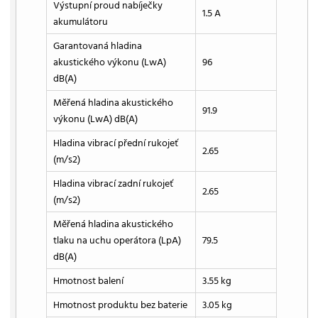
Výstupní proud nabíječky
1.5 A
akumulátoru
Garantovaná hladina
akustického výkonu (LwA)
96
dB(A)
Měřená hladina akustického
91.9
výkonu (LwA) dB(A)
Hladina vibrací přední rukojeť
2.65
(m/s2)
Hladina vibrací zadní rukojeť
2.65
(m/s2)
Měřená hladina akustického
tlaku na uchu operátora (LpA)
79.5
dB(A)
Hmotnost balení
3.55 kg
Hmotnost produktu bez baterie
3.05 kg