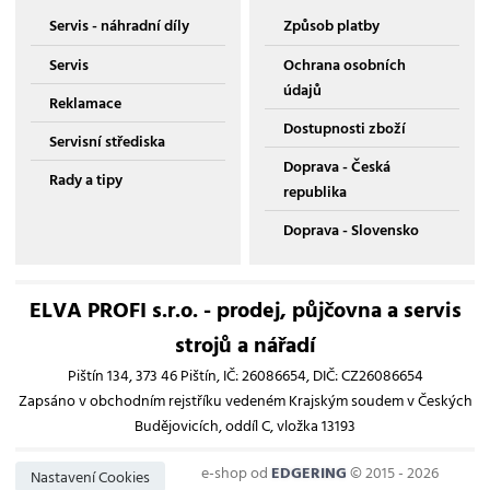
Servis - náhradní díly
Způsob platby
Servis
Ochrana osobních
údajů
Reklamace
Dostupnosti zboží
Servisní střediska
Doprava - Česká
Rady a tipy
republika
Doprava - Slovensko
ELVA PROFI s.r.o. - prodej, půjčovna a servis
strojů a nářadí
Pištín 134, 373 46 Pištín, IČ: 26086654, DIČ: CZ26086654
Zapsáno v obchodním rejstříku vedeném Krajským soudem v Českých
Budějovicích, oddíl C, vložka 13193
e-shop od
EDGERING
© 2015 - 2026
Nastavení Cookies