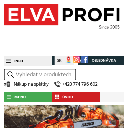
CZ
SK
Můj účet
OBJEDNÁVKA
INFO
vyhledat
Nákup na splátky
+420 774 796 602
MENU
ÚVOD