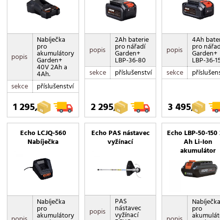
2Ah baterie
Nabíječka
4Ah bate
pro nářadí
pro
pro nářad
popis
popis
Garden+
akumulátory
Garden+
popis
LBP-36-80
Garden+
LBP-36-1
40V 2Ah a
sekce
příslušenství
sekce
příslušen
4Ah.
sekce
příslušenství
1 295,-
2 295,-
3 495,-
Echo LCJQ-560
Echo PAS nástavec
Echo LBP-50-150 
Nabíječka
vyžínací
Ah Li-Ion
akumulátor
PAS
Nabíječka
Nabíječk
nástavec
pro
pro
popis
vyžínací
akumulátory
akumulát
popis
popis