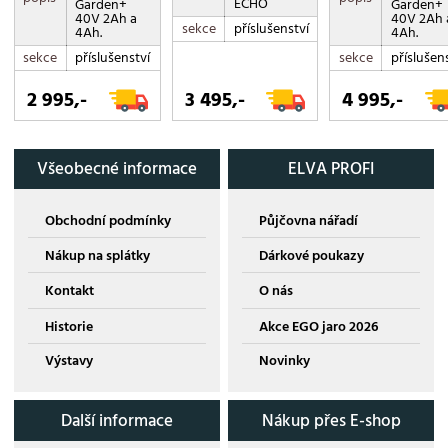
ECHO
Garden+
Garden+
40V 2Ah a
40V 2Ah 
sekce
příslušenství
4Ah.
4Ah.
sekce
příslušenství
sekce
příslušen
2 995,-
3 495,-
4 995,-
Všeobecné informace
ELVA PROFI
Obchodní podmínky
Půjčovna nářadí
Nákup na splátky
Dárkové poukazy
Kontakt
O nás
Historie
Akce EGO jaro 2026
Výstavy
Novinky
Další informace
Nákup přes E-shop