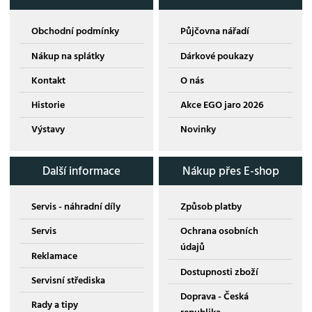
Obchodní podmínky
Půjčovna nářadí
Nákup na splátky
Dárkové poukazy
Kontakt
O nás
Historie
Akce EGO jaro 2026
Výstavy
Novinky
Další informace
Nákup přes E-shop
Servis - náhradní díly
Způsob platby
Servis
Ochrana osobních
údajů
Reklamace
Dostupnosti zboží
Servisní střediska
Doprava - Česká
Rady a tipy