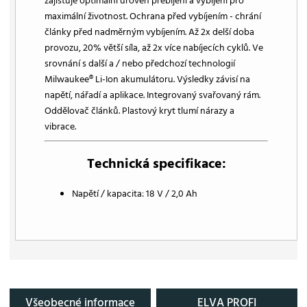
zajišťuje optimální úroveň přebíjení a vybíjení pro
maximální životnost. Ochrana před vybíjením - chrání
články před nadměrným vybíjením. Až 2x delší doba
provozu, 20% větší síla, až 2x více nabíjecích cyklů. Ve
srovnání s další a / nebo předchozí technologií
Milwaukee® Li-Ion akumulátoru. Výsledky závisí na
napětí, nářadí a aplikace. Integrovaný svařovaný rám.
Oddělovač článků. Plastový kryt tlumí nárazy a
vibrace.
Technická specifikace:
Napětí / kapacita: 18 V / 2,0 Ah
Všeobecné informace
ELVA PROFI