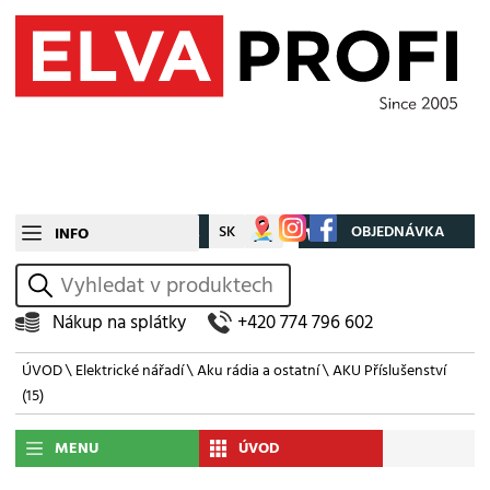
CZ
SK
Můj účet
OBJEDNÁVKA
INFO
vyhledat
Nákup na splátky
+420 774 796 602
ÚVOD
\
Elektrické nářadí
\
Aku rádia a ostatní
\
AKU Příslušenství
(15)
MENU
ÚVOD