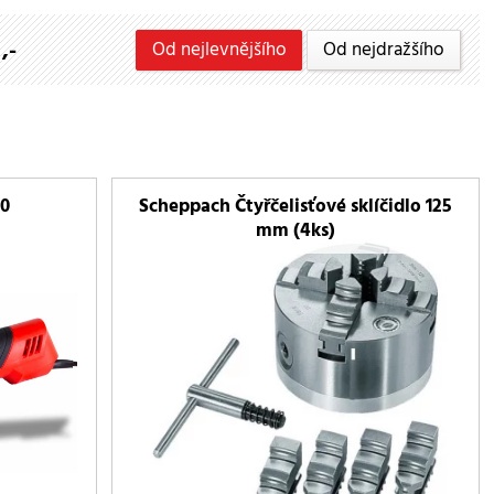
,-
Od nejlevnějšího
Od nejdražšího
50
Scheppach Čtyřčelisťové sklíčidlo 125
mm (4ks)