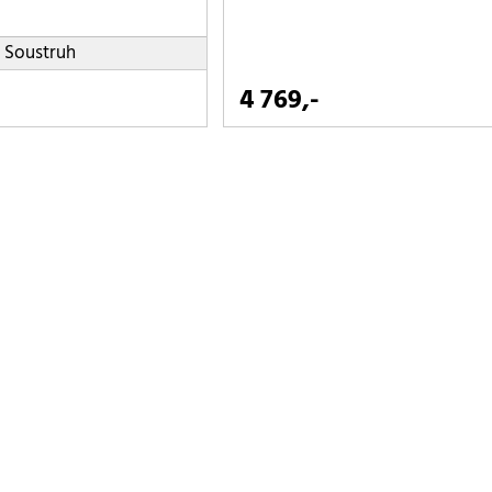
Soustruh
4 769,-