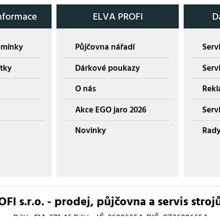
nformace
ELVA PROFI
D
dmínky
Půjčovna nářadí
Servi
tky
Dárkové poukazy
Serv
O nás
Rekl
Akce EGO jaro 2026
Servi
Novinky
Rady
I s.r.o. - prodej, půjčovna a servis stroj
Pištín 134, 373 46 Pištín, IČ: 26086654, DIČ: CZ26086654