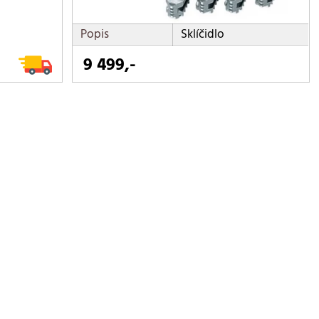
Popis
Sklíčidlo
9 499,-