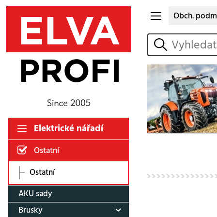
Obch. podm
vyhledat
Elektrické nářadí
Ostatní
Ostatní
AKU sady
Brusky