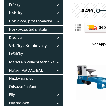
Frézky
4 499 ,-
Hoblíky
Hoblovky, protahovačky
dop
Horkovzdušné pistole
Kladiva
Schepp
Vrtačky a šroubováky
Leštičky
Měřící a nivelační technika
Nářadí MADAL-BAL
Nůžky na plech
Odsávací nářadí
Pily
Pily stolové