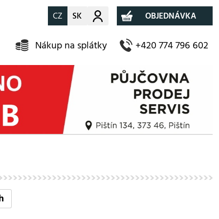
CZ
SK
Můj účet
OBJEDNÁVKA
Nákup na splátky
+420 774 796 602
h