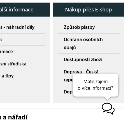
alší informace
Nákup přes E-shop
s - náhradní díly
Způsob platby
is
Ochrana osobních
údajů
amace
Dostupnosti zboží
sní střediska
Doprava - Česká
 a tipy
republika
Máte zájem
o více informací?
Doprava - Slovensko
B
ů a nářadí