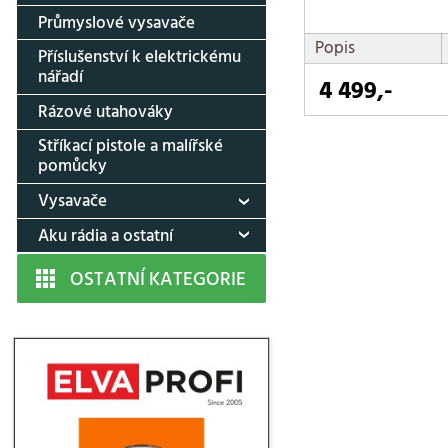
Průmyslové vysavače
Popis
Příslušenství k elektrickému
nářadí
4 499,-
Rázové utahováky
Stříkací pistole a malířské
pomůcky
Vysavače
Aku rádia a ostatní
OSTATNÍ KATEGORIE