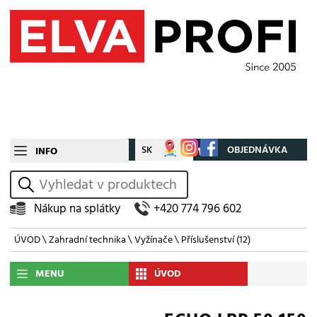
CZ
SK
Můj účet
OBJEDNÁVKA
INFO
vyhledat
Nákup na splátky
+420 774 796 602
ÚVOD
\
Zahradní technika
\
Vyžínače
\
Příslušenství
(12)
MENU
ÚVOD