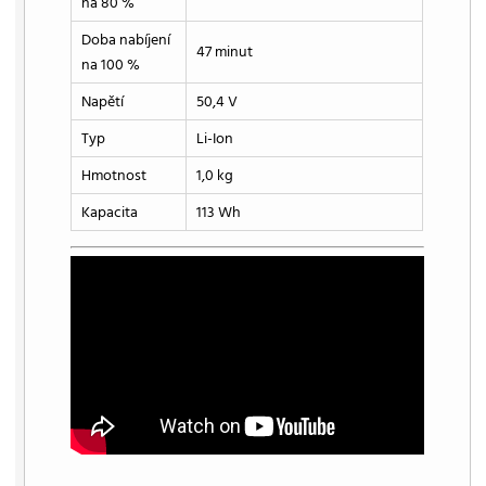
na 80 %
Doba nabíjení
47 minut
na 100 %
Napětí
50,4 V
Typ
Li-Ion
Hmotnost
1,0 kg
Kapacita
113 Wh