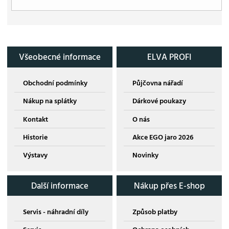
Všeobecné informace
ELVA PROFI
Obchodní podmínky
Půjčovna nářadí
Nákup na splátky
Dárkové poukazy
Kontakt
O nás
Historie
Akce EGO jaro 2026
Výstavy
Novinky
Další informace
Nákup přes E-shop
Servis - náhradní díly
Způsob platby