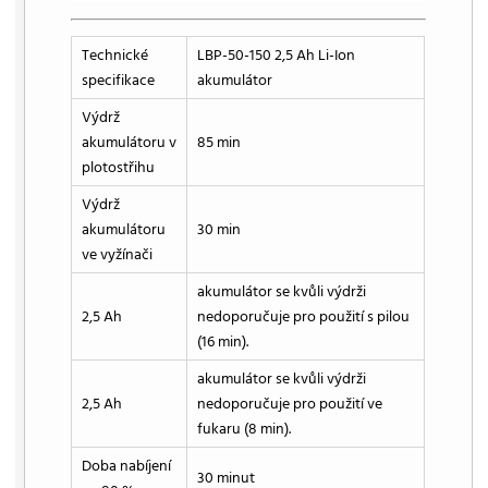
Technické
LBP-50-150 2,5 Ah Li-Ion
specifikace
akumulátor
Výdrž
akumulátoru v
85 min
plotostřihu
Výdrž
akumulátoru
30 min
ve vyžínači
akumulátor se kvůli výdrži
2,5 Ah
nedoporučuje pro použití s pilou
(16 min).
akumulátor se kvůli výdrži
2,5 Ah
nedoporučuje pro použití ve
fukaru (8 min).
Doba nabíjení
30 minut