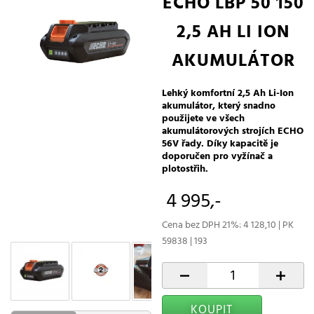
ECHO LBP 50 150
2,5 AH LI ION
AKUMULÁTOR
Lehký komfortní 2,5 Ah Li-Ion
akumulátor, který snadno
použijete ve všech
akumulátorových strojích ECHO
56V řady. Díky kapacitě je
doporučen pro vyžínač a
plotostřih.
4 995,-
Cena bez DPH 21%: 4 128,10 | PK
59838 | 193
-
+
KOUPIT