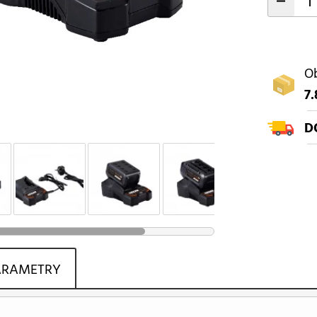
-
Ob
7.
D
ARAMETRY