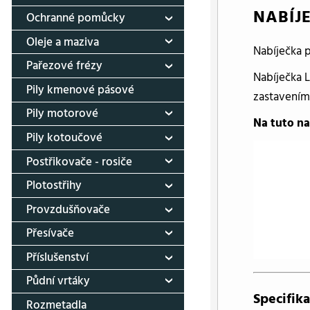
NABÍJ
Ochranné pomůcky
Oleje a maziva
Nabíječka 
Pařezové frézy
Nabíječka 
Pily kmenové pásové
zastavením
Pily motorové
Na tuto na
Pily kotoučové
Postřikovače - rosiče
Plotostřihy
Provzdušňovače
Přesívače
Příslušenství
Půdní vrtáky
Specifika
Rozmetadla