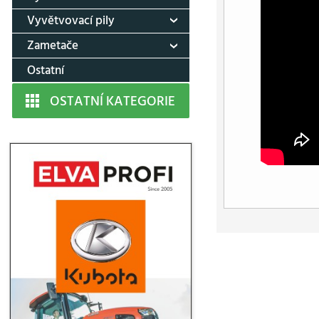
Vyvětvovací pily
Zametače
Ostatní
OSTATNÍ KATEGORIE