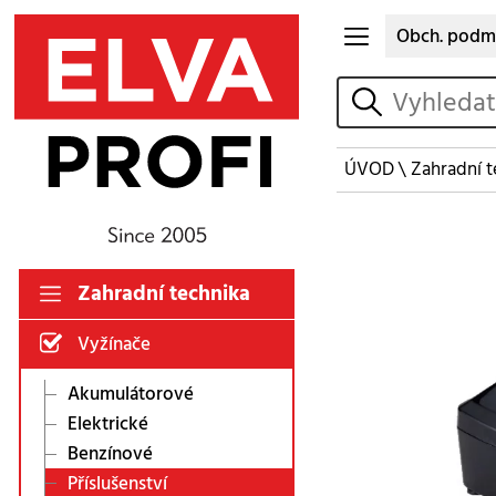
Obch. podm
vyhledat
ÚVOD
\
Zahradní t
Zahradní technika
Vyžínače
Akumulátorové
Elektrické
Benzínové
Příslušenství