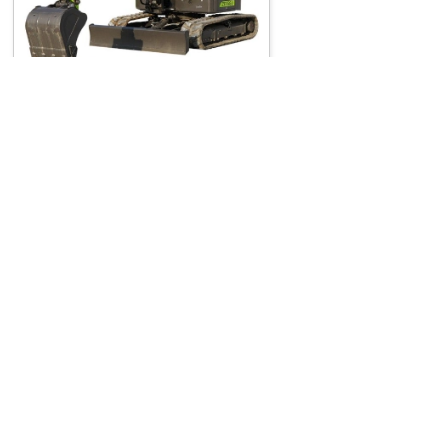
Všeobecné i
Obchodní po