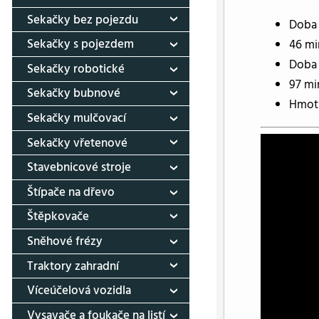
Sekačky bez pojezdu
Doba 
Sekačky s pojezdem
46 mi
Doba 
Sekačky robotické
97 mi
Sekačky bubnové
Hmotn
Sekačky mulčovací
Sekačky vřetenové
Stavebnicové stroje
Štípače na dřevo
Štěpkovače
Sněhové frézy
Traktory zahradní
Víceúčelová vozidla
Vysavače a foukače na listí