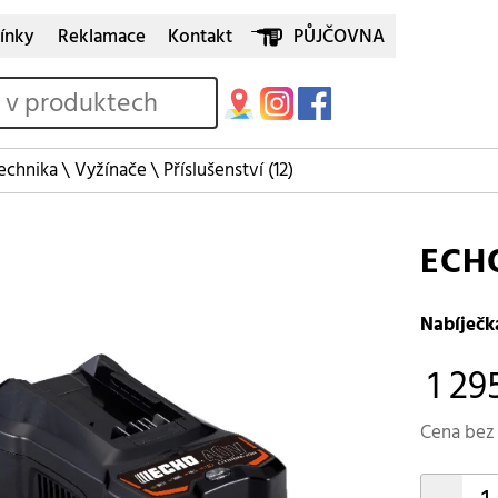
ínky
Reklamace
Kontakt
PŮJČOVNA
echnika
\
Vyžínače
\
Příslušenství
(12)
ECHO
Nabíječk
1 29
Cena bez 