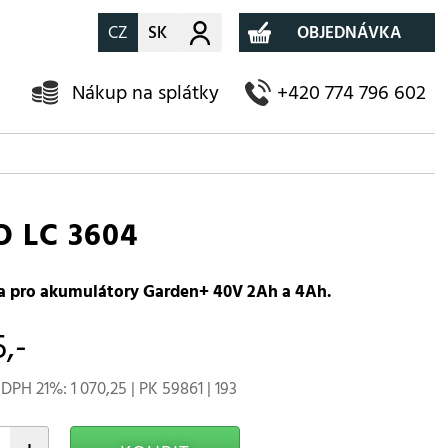
CZ
SK
Můj účet
OBJEDNÁVKA
Nákup na splátky
+420 774 796 602
 LC 3604
a pro akumulátory Garden+ 40V 2Ah a 4Ah.
5,-
DPH 21%: 1 070,25 | PK 59861 | 193