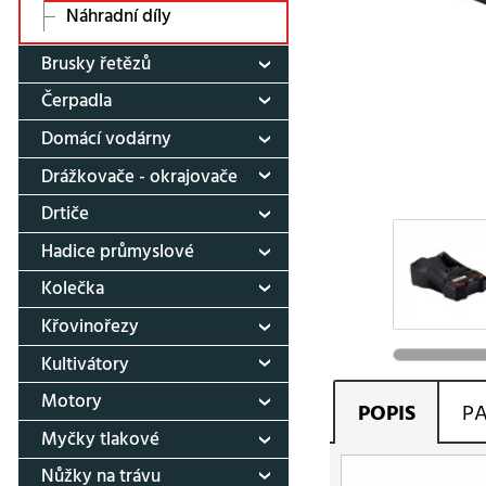
Náhradní díly
Brusky řetězů
Čerpadla
Domácí vodárny
Drážkovače - okrajovače
Drtiče
Hadice průmyslové
Kolečka
Křovinořezy
Kultivátory
Motory
POPIS
P
Myčky tlakové
Nůžky na trávu