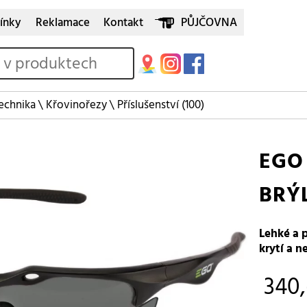
ínky
Reklamace
Kontakt
PŮJČOVNA
echnika
\
Křovinořezy
\
Příslušenství
(100)
EGO
BRÝ
Lehké a 
krytí a 
340,