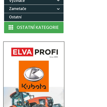
Vyžínače
Zametače
Ostatní
OSTATNÍ KATEGORIE