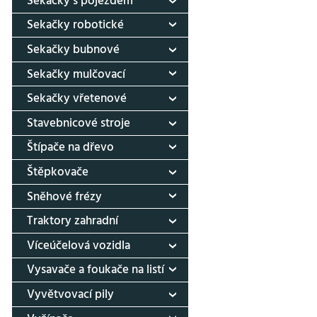
Sekačky s pojezdem
Sekačky robotické
Sekačky bubnové
Sekačky mulčovací
Sekačky vřetenové
Stavebnicové stroje
Štípače na dřevo
Štěpkovače
Sněhové frézy
Traktory zahradní
Víceúčelová vozidla
Vysavače a foukače na listí
Vyvětvovací pily