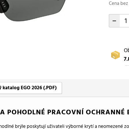
Cena bez 
-
Ob
7.
 katalog EGO 2026 (.PDF)
 A POHODLNÉ PRACOVNÍ OCHRANNÉ 
hodlné brýle poskytují uživateli výborné krytí a neomezené 