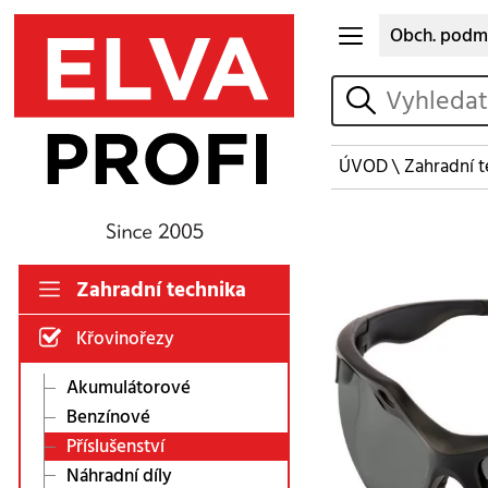
Obch. podm
vyhledat
ÚVOD
\
Zahradní t
Zahradní technika
Křovinořezy
Akumulátorové
Benzínové
Příslušenství
Náhradní díly