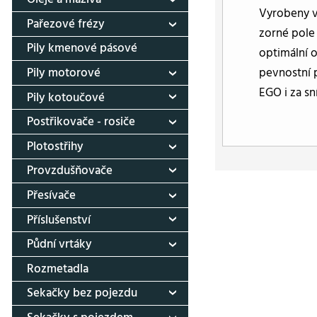
Vyrobeny v 
Pařezové frézy
zorné pole 
Pily kmenové pásové
optimální o
pevnostní 
Pily motorové
EGO i za sn
Pily kotoučové
Postřikovače - rosiče
Plotostřihy
Provzdušňovače
Přesívače
Příslušenství
Půdní vrtáky
Rozmetadla
Sekačky bez pojezdu