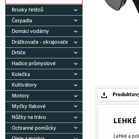
Brusky řetězů
Čerpadla
Domácí vodárny
Drážkovače - okrajovače
Drtiče
Hadice průmyslové
Kolečka
Kultivátory
Produktový
Motory
Myčky tlakové
Nůžky na trávu
LEHKÉ
Ochranné pomůcky
Lehké a po
Oleje a maziva