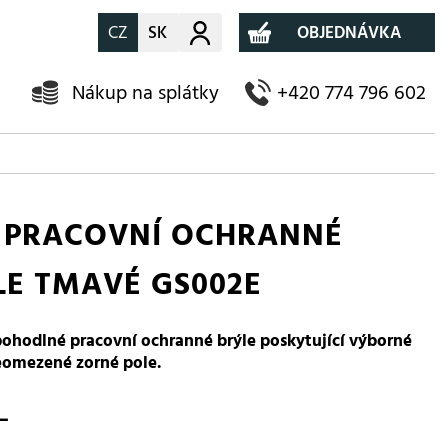
CZ
SK
Můj účet
OBJEDNÁVKA
Nákup na splátky
+420 774 796 602
 PRACOVNÍ OCHRANNÉ
LE TMAVÉ GS002E
pohodlné pracovní ochranné brýle poskytující výborné
neomezené zorné pole.
-