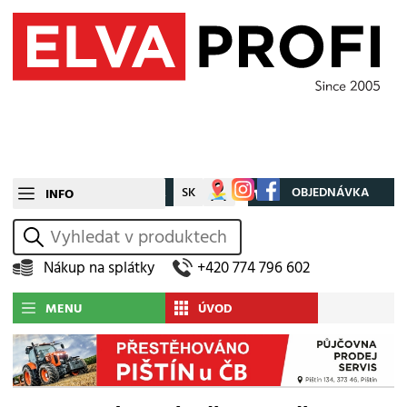
CZ
SK
Můj účet
OBJEDNÁVKA
INFO
vyhledat
Nákup na splátky
+420 774 796 602
MENU
ÚVOD