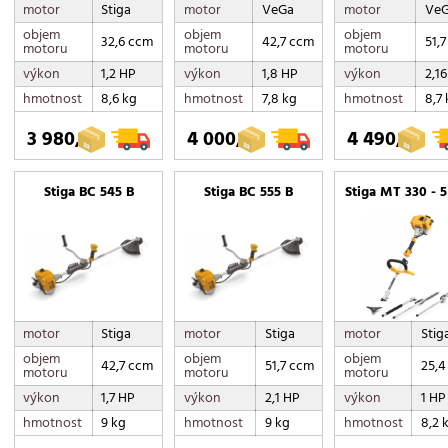
motor
Stiga
motor
VeGa
motor
Ve
objem
objem
objem
32,6 ccm
42,7 ccm
51,
motoru
motoru
motoru
výkon
1,2 HP
výkon
1,8 HP
výkon
2,1
hmotnost
8,6 kg
hmotnost
7,8 kg
hmotnost
8,7
3 980,-
4 000,-
4 490,-
Stiga BC 545 B
Stiga BC 555 B
Stiga MT 330 - 5
motor
Stiga
motor
Stiga
motor
Stig
objem
objem
objem
42,7 ccm
51,7 ccm
25,4
motoru
motoru
motoru
výkon
1,7 HP
výkon
2,1 HP
výkon
1 HP
hmotnost
9 kg
hmotnost
9 kg
hmotnost
8,2 