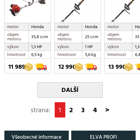
motor
Honda
motor
Honda
motor
Ho
objem
objem
objem
35,8 ccm
25 ccm
35
motoru
motoru
motoru
výkon
1,3 HP
výkon
1 HP
výkon
1,
hmotnost
6,5 kg
hmotnost
5,6 kg
hmotnost
6,
11 989,-
12 990,-
13 990,-
DALŠÍ
strana:
1
2
3
4
>
Všeobecné informace
ELVA PROFI