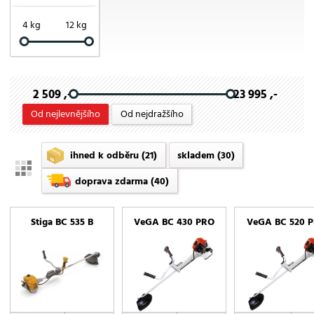
Stiga
Vari
4 kg
12 kg
VeGa
2 509 ,-
23 995 ,-
Od nejlevnějšího
Od nejdražšího
ihned k odběru
(21)
skladem
(30)
doprava zdarma
(40)
Stiga BC 535 B
VeGA BC 430 PRO
VeGA BC 520 