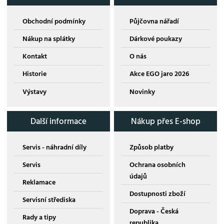
Obchodní podmínky
Půjčovna nářadí
Nákup na splátky
Dárkové poukazy
Kontakt
O nás
Historie
Akce EGO jaro 2026
Výstavy
Novinky
Další informace
Nákup přes E-shop
Servis - náhradní díly
Způsob platby
Servis
Ochrana osobních
údajů
Reklamace
Dostupnosti zboží
Servisní střediska
Doprava - Česká
Rady a tipy
republika