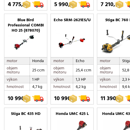
4 775,-
5 990,-
7 210,-
Blue Bird
Echo SRM-2621ES/U
Stiga BC 760 
Professional COMBI
HO 25 (878070)
motor
Honda
motor
Echo
motor
Stig
objem
objem
objem
25 ccm
25,4 ccm
52,8
motoru
motoru
motoru
výkon
1 HP
výkon
1,3 HP
výkon
2,3 
hmotnost
4,7 kg
hmotnost
6,2 kg
hmotnost
9,6 
10 990,-
10 990,-
11 390,-
Stiga BC 435 HD
Honda UMC 425 L
Honda UMC 43