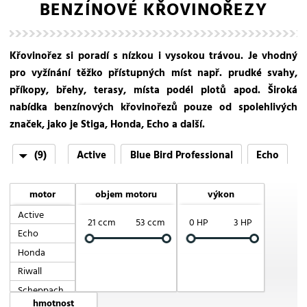
BENZÍNOVÉ KŘOVINOŘEZY
Křovinořez si poradí s nízkou i vysokou trávou. Je vhodný
pro vyžínání těžko přístupných míst např. prudké svahy,
příkopy, břehy, terasy, místa podél plotů apod. Široká
nabídka benzínových křovinořezů pouze od spolehlivých
značek, jako je Stiga, Honda, Echo a další.
(9)
Active
Blue Bird Professional
Echo
Honda
Riwall PRO
Scheppach
Stiga
motor
objem motoru
výkon
VARI
VeGA
Active
21 ccm
53 ccm
0 HP
3 HP
Echo
Honda
Riwall
Scheppach
hmotnost