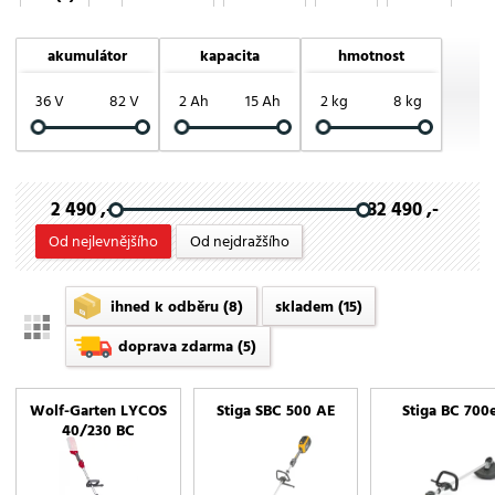
Honda
Riwall PRO
Stiga
VeGA
akumulátor
kapacita
hmotnost
Wolf-Garten
36 V
82 V
2 Ah
15 Ah
2 kg
8 kg
2 490 ,-
32 490 ,-
Od nejlevnějšího
Od nejdražšího
ihned k odběru
(8)
skladem
(15)
doprava zdarma
(5)
Wolf-Garten LYCOS
Stiga SBC 500 AE
Stiga BC 700
40/230 BC