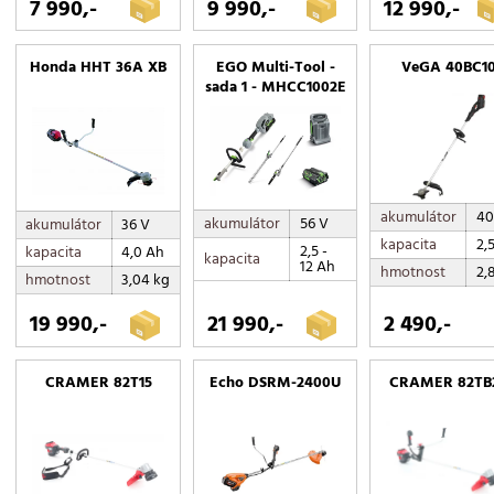
7 990,-
9 990,-
12 990,-
Honda HHT 36A XB
EGO Multi-Tool -
VeGA 40BC1
sada 1 - MHCC1002E
akumulátor
40
akumulátor
56 V
akumulátor
36 V
kapacita
2,
2,5 -
kapacita
4,0 Ah
kapacita
12 Ah
hmotnost
2,
hmotnost
3,04 kg
19 990,-
21 990,-
2 490,-
CRAMER 82T15
Echo DSRM-2400U
CRAMER 82TB