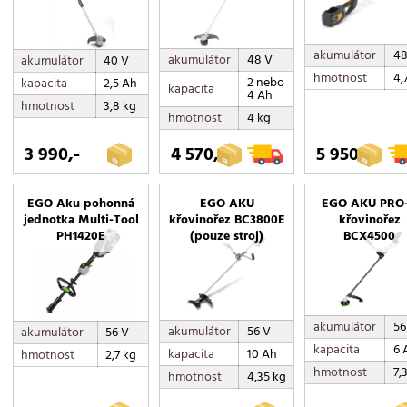
akumulátor
48
akumulátor
48 V
akumulátor
40 V
hmotnost
4,
2 nebo
kapacita
2,5 Ah
kapacita
4 Ah
hmotnost
3,8 kg
hmotnost
4 kg
3 990,-
4 570,-
5 950,-
EGO Aku pohonná
EGO AKU
EGO AKU PRO
jednotka Multi-Tool
křovinořez BC3800E
křovinořez
PH1420E
(pouze stroj)
BCX4500
akumulátor
56
akumulátor
56 V
akumulátor
56 V
kapacita
6 
kapacita
10 Ah
hmotnost
2,7 kg
hmotnost
7,
hmotnost
4,35 kg