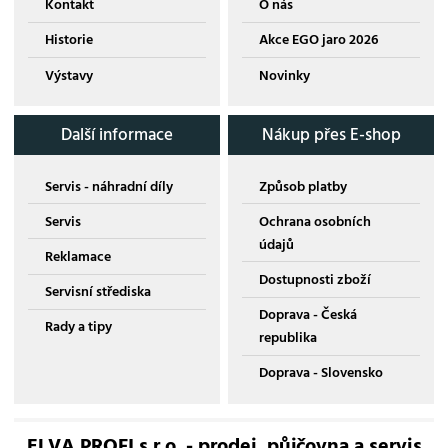
Kontakt
O nás
Historie
Akce EGO jaro 2026
Výstavy
Novinky
Další informace
Nákup přes E-shop
Servis - náhradní díly
Způsob platby
Servis
Ochrana osobních
údajů
Reklamace
Dostupnosti zboží
Servisní střediska
Doprava - Česká
Rady a tipy
republika
Doprava - Slovensko
ELVA PROFI s.r.o. - prodej, půjčovna a servis