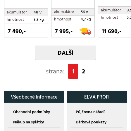
akumulátor
82
akumulátor
56 V
akumulátor
48 V
hmotnost
5,
hmotnost
4,7 kg
hmotnost
3,3 kg
7 490,-
7 995,-
11 690,-
DALŠÍ
strana:
1
2
Všeobecné informace
ELVA PROFI
Obchodní podmínky
Půjčovna nářadí
Nákup na splátky
Dárkové poukazy