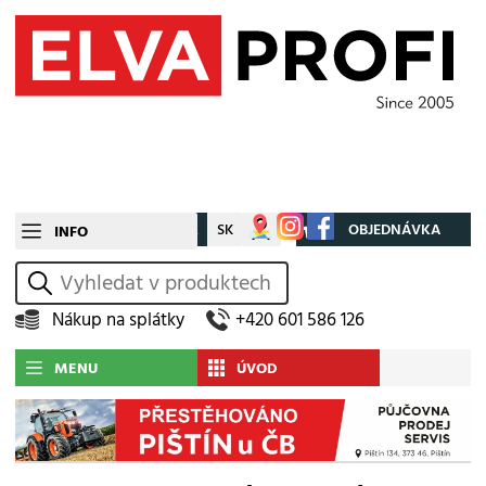
CZ
SK
Můj účet
OBJEDNÁVKA
INFO
vyhledat
Nákup na splátky
+420 601 586 126
MENU
ÚVOD