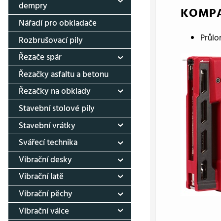
dempry
KOMPA
Nářadí pro obkladače
Průlo
Rozbrušovací pily
Řezače spár
Řezačky asfaltu a betonu
Řezačky na obklady
Stavební stolové pily
Stavební vrátky
Svářecí technika
Vibrační desky
Vibrační latě
Vibrační pěchy
Vibrační válce