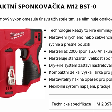
KTNÍ SPONKOVAČKA M12 BST-0
mový výkon omezuje únavu uživatele tím, že eliminuje opako
Technologie Ready to Fire elimin
Nastavení rychlého nebo sekvenčn
rychlé a přesné použití
Nastřelí až 2000 spon s 2,0 Ah ak
Nastřeluje standardní velikost spo
Dry-Fire systém zastaví nastřelová
Kompaktní délka, výška i šířka pr
Nastavitelný hák na opasek pro po
Flexibilní systém napájení: prac
Technické specifikace
M12 BST