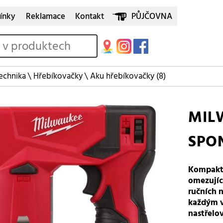
ínky
Reklamace
Kontakt
PŮJČOVNA
echnika
\
Hřebíkovačky
\
Aku hřebíkovačky
(8)
MIL
SPO
Kompakt
omezujíc
ručních n
každým v
nastřelo