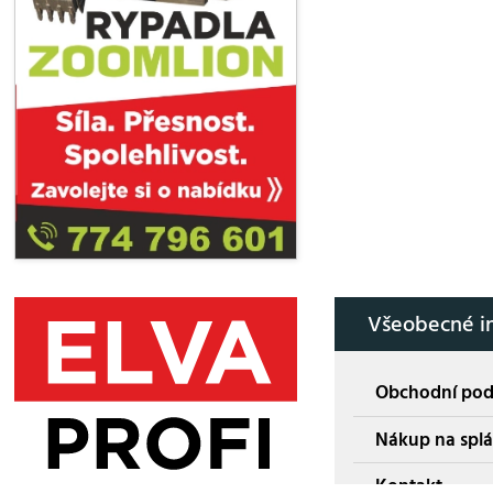
Všeobecné i
Obchodní po
Nákup na splá
Kontakt