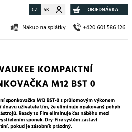
CZ
SK
Můj účet
OBJEDNÁVKA
Nákup na splátky
+420 601 586 126
WAUKEE KOMPAKTNÍ
NKOVAČKA M12 BST 0
ní sponkovačka M12 BST-0 s průlomovým výkonem
í únavu uživatele tím, že eliminuje opakovaný pohyb
ástrojů. Ready to Fire eliminuje čas náběhu mezi
ystřelením sponek. Dry-Fire systém zastaví
vání, pokud je zásobník prázdný.