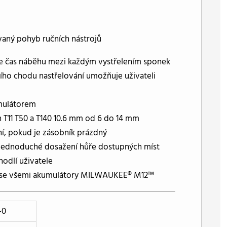
vaný pohyb ručních nástrojů
uje čas náběhu mezi každým vystřelením sponek
ího chodu nastřelování umožňuje uživateli
umulátorem
n T11 T50 a T140 10.6 mm od 6 do 14 mm
ní, pokud je zásobník prázdný
o jednoduché dosažení hůře dostupných míst
hodlí uživatele
uje se všemi akumulátory MILWAUKEE® M12™
-0