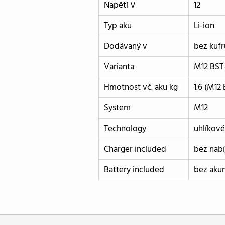
Napětí V
12
Typ aku
Li-ion
Dodávaný v
bez kufr
Varianta
M12 BST
Hmotnost vč. aku kg
1.6 (M12 
System
M12
Technology
uhlíkov
Charger included
bez nabí
Battery included
bez aku