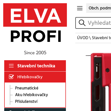
Obch. podm
vyhledat
ÚVOD
\
Stavební t
Stavební technika
Hřebíkovačky
Pneumatické
Aku hřebíkovačky
Příslušenství