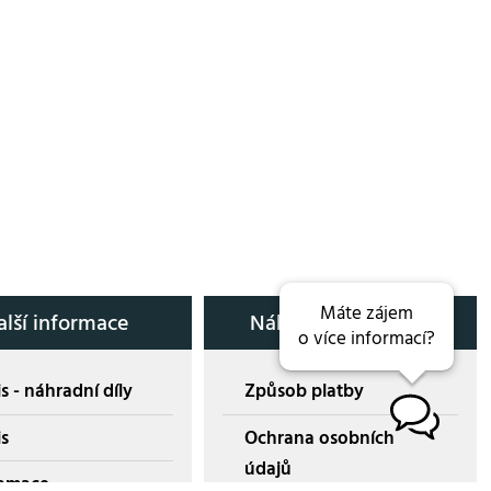
Máte zájem
alší informace
Nákup přes E-shop
o více informací?
s - náhradní díly
Způsob platby
B
is
Ochrana osobních
údajů
amace