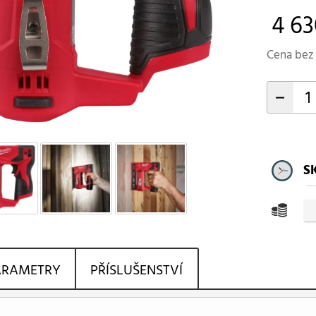
4 63
Cena bez 
-
S
ARAMETRY
PŘÍSLUŠENSTVÍ