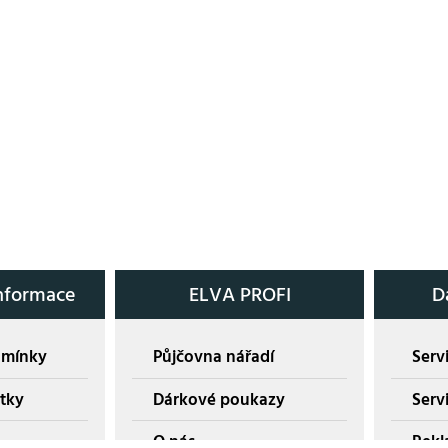
nformace
ELVA PROFI
D
dmínky
Půjčovna nářadí
Servi
tky
Dárkové poukazy
Serv
O nás
Rekl