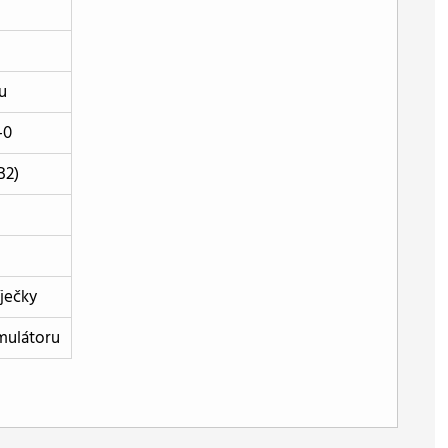
u
-0
B2)
é
ječky
mulátoru