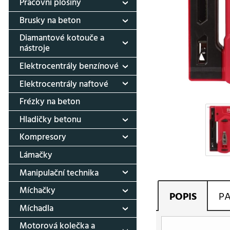
Pracovní plošiny
Brusky na beton
Diamantové kotouče a
nástroje
Elektrocentrály benzínové
Elektrocentrály naftové
Frézky na beton
Hladičky betonu
Kompresory
Lámačky
Manipulační technika
Míchačky
POPIS
P
Míchadla
Motorová kolečka a