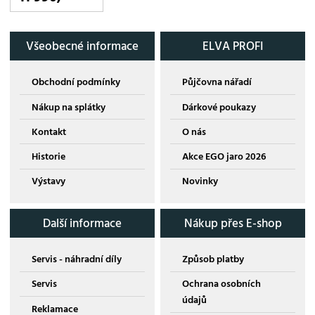
Všeobecné informace
ELVA PROFI
Obchodní podmínky
Půjčovna nářadí
Nákup na splátky
Dárkové poukazy
Kontakt
O nás
Historie
Akce EGO jaro 2026
Výstavy
Novinky
Další informace
Nákup přes E-shop
Servis - náhradní díly
Způsob platby
Servis
Ochrana osobních
údajů
Reklamace