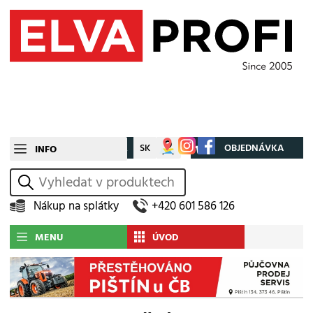
CZ
SK
Můj účet
OBJEDNÁVKA
INFO
vyhledat
Nákup na splátky
+420 601 586 126
MENU
ÚVOD