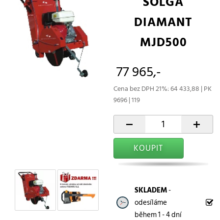
SOLGA
DIAMANT
MJD500
77 965,-
Cena bez DPH 21%: 64 433,88 | PK
9696 | 119
-
+
KOUPIT
SKLADEM
-
odesíláme
během 1 - 4 dní