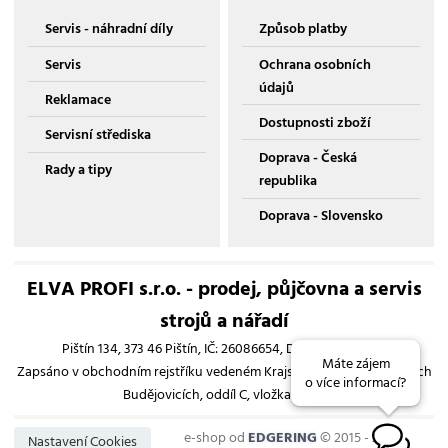
Servis - náhradní díly
Způsob platby
Servis
Ochrana osobních
údajů
Reklamace
Dostupnosti zboží
Servisní střediska
Doprava - Česká
Rady a tipy
republika
Doprava - Slovensko
ELVA PROFI s.r.o. - prodej, půjčovna a servis
strojů a nářadí
Pištín 134, 373 46 Pištín, IČ: 26086654, DIČ: CZ26086654
Máte zájem
Zapsáno v obchodním rejstříku vedeném Krajským soudem v Českých
o více informací?
Budějovicích, oddíl C, vložka 13193
e-shop od
EDGERING
© 2015 - 2026
B
Nastavení Cookies