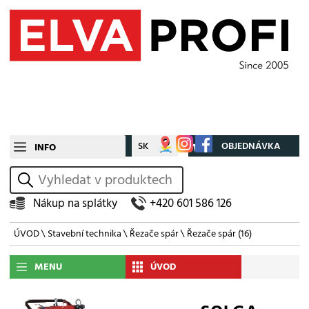
CZ
SK
Můj účet
OBJEDNÁVKA
INFO
vyhledat
Nákup na splátky
+420 601 586 126
ÚVOD
\
Stavební technika
\
Řezače spár
\
Řezače spár
(16)
MENU
ÚVOD