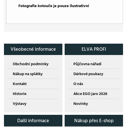
Fotografie kotouče je pouze ilustrativní
Všeobecné informace
ELVA PROFI
Obchodní podmínky
Půjčovna nářadí
Nákup na splátky
Dárkové poukazy
Kontakt
O nás
Historie
Akce EGO jaro 2026
Výstavy
Novinky
Další informace
Nákup přes E-shop