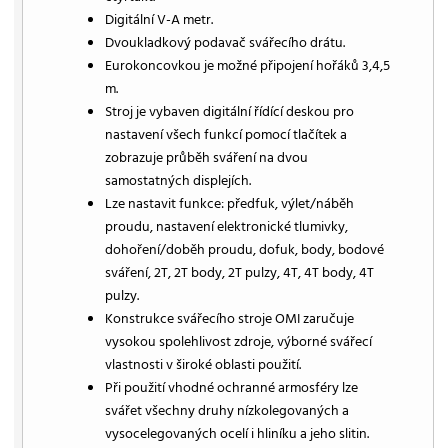
Digitální V-A metr.
Dvoukladkový podavač svářecího drátu.
Eurokoncovkou je možné připojení hořáků 3,4,5
m.
Stroj je vybaven digitální řídící deskou pro
nastavení všech funkcí pomocí tlačítek a
zobrazuje průběh sváření na dvou
samostatných displejích.
Lze nastavit funkce: předfuk, výlet/náběh
proudu, nastavení elektronické tlumivky,
dohoření/doběh proudu, dofuk, body, bodové
sváření, 2T, 2T body, 2T pulzy, 4T, 4T body, 4T
pulzy.
Konstrukce svářecího stroje OMI zaručuje
vysokou spolehlivost zdroje, výborné svářecí
vlastnosti v široké oblasti použití.
Při použití vhodné ochranné armosféry lze
svářet všechny druhy nízkolegovaných a
vysocelegovaných ocelí i hliníku a jeho slitin.