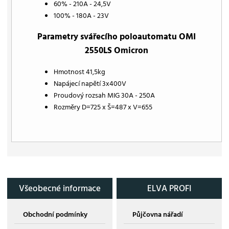
60% - 210A - 24,5V
100% - 180A - 23V
Parametry svářecího poloautomatu OMI
2550LS Omicron
Hmotnost 41,5kg
Napájecí napětí 3x400V
Proudový rozsah MIG 30A - 250A
Rozměry D=725 x Š=487 x V=655
Všeobecné informace
ELVA PROFI
Obchodní podmínky
Půjčovna nářadí