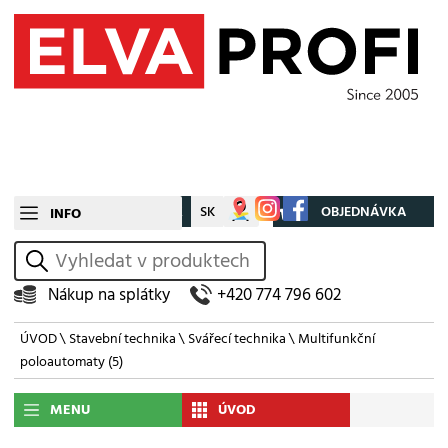
CZ
SK
Můj účet
OBJEDNÁVKA
INFO
vyhledat
Nákup na splátky
+420 774 796 602
ÚVOD
\
Stavební technika
\
Svářecí technika
\
Multifunkční
poloautomaty
(5)
MENU
ÚVOD