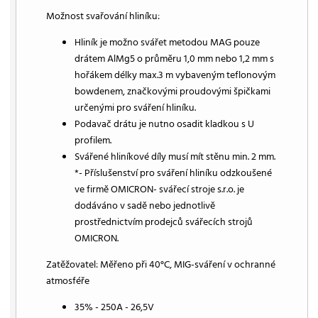
Možnost svařování hliníku:
Hliník je možno svářet metodou MAG pouze
drátem AlMg5 o průměru 1,0 mm nebo 1,2 mm s
hořákem délky max.3 m vybaveným teflonovým
bowdenem, značkovými proudovými špičkami
určenými pro sváření hliníku.
Podavač drátu je nutno osadit kladkou s U
profilem.
Svářené hliníkové díly musí mít stěnu min. 2 mm.
*- Příslušenství pro sváření hliníku odzkoušené
ve firmě OMICRON- svářecí stroje s.r.o. je
dodáváno v sadě nebo jednotlivě
prostřednictvím prodejců svářecích strojů
OMICRON.
Zatěžovatel: Měřeno při 40°C, MIG-sváření v ochranné
atmosféře
35% - 250A - 26,5V