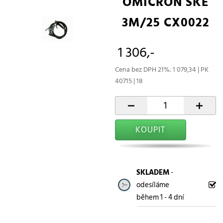
OMICRON SKE
3M/25 CX0022
1 306,-
Cena bez DPH 21%: 1 079,34 | PK
40715 | 18
-
+
KOUPIT
SKLADEM
-
odesíláme
během 1 - 4 dní