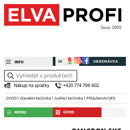
CZ
SK
Můj účet
OBJEDNÁVKA
INFO
vyhledat
Nákup na splátky
+420 774 796 602
ÚVOD
\
Stavební technika
\
Svářecí technika
\
Příslušenství
(41)
MENU
ÚVOD