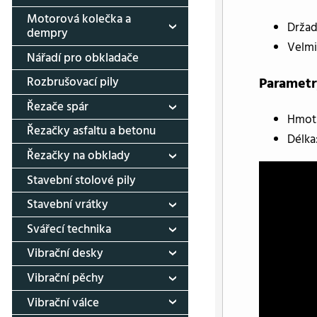
Motorová kolečka a
Držad
dempry
Velmi
Nářadí pro obkladače
Parametr
Rozbrušovací pily
Řezače spár
Hmotn
Řezačky asfaltu a betonu
Délka
Řezačky na obklady
Stavební stolové pily
Stavební vrátky
Svářecí technika
Vibrační desky
Vibrační pěchy
Vibrační válce