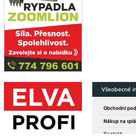
Všeobecné i
Obchodní po
Nákup na splá
Kontakt