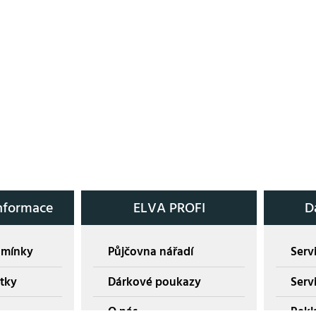
nformace
ELVA PROFI
D
dmínky
Půjčovna nářadí
Servi
tky
Dárkové poukazy
Serv
O nás
Rekl