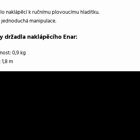
lo naklápěcí k ručnímu plovoucímu hladítku.
 jednoduchá manipulace.
y držadla naklápěcího Enar:
ost: 0,9 kg
: 1,8 m