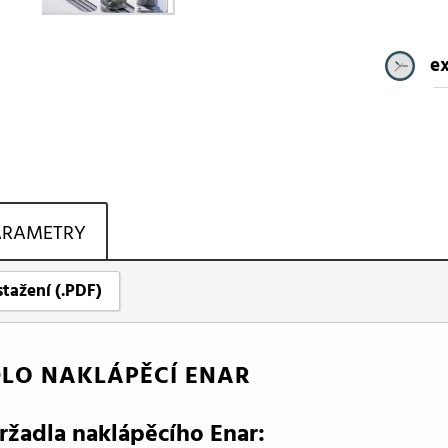
ex
ARAMETRY
stažení (.PDF)
LO NAKLÁPĚCÍ ENAR
ržadla naklápěcího Enar: