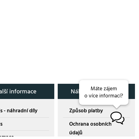
Máte zájem
alší informace
Nákup přes E-shop
o více informací?
s - náhradní díly
Způsob platby
B
is
Ochrana osobních
údajů
amace