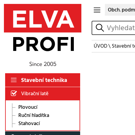
Obch. podm
vyhledat
ÚVOD
\
Stavební t
Stavební technika
Vibrační latě
Plovoucí
Ruční hladítka
Stahovací