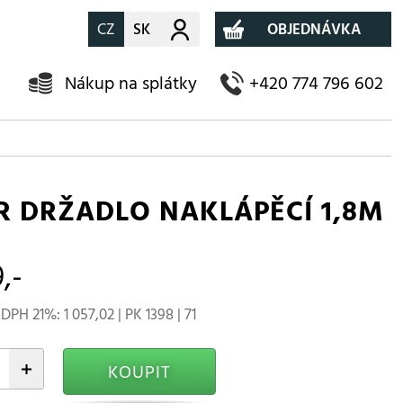
CZ
SK
Můj účet
OBJEDNÁVKA
Nákup na splátky
+420 774 796 602
R DRŽADLO NAKLÁPĚCÍ 1,8M
,-
DPH 21%: 1 057,02 | PK 1398 | 71
+
KOUPIT