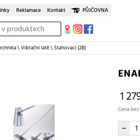
ínky
Reklamace
Kontakt
PŮJČOVNA
echnika
\
Vibrační latě
\
Stahovací
(28)
ENA
1 279
Cena bez 
-