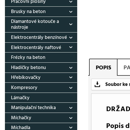
Pracovní plošiny
Brusky na beton
Diamantové kotouče a
nástroje
Elektrocentrály benzínové
Elektrocentrály naftové
Frézky na beton
POPIS
P
Hladičky betonu
Hřebíkovačky
Soubor ke 
Kompresory
Lámačky
DRŽAD
Manipulační technika
Míchačky
Popis d
Míchadla