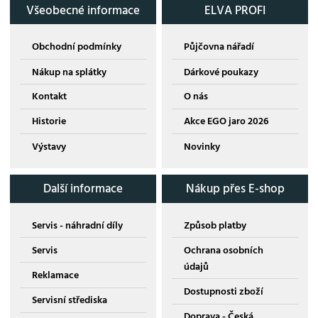
Všeobecné informace
ELVA PROFI
Obchodní podmínky
Půjčovna nářadí
Nákup na splátky
Dárkové poukazy
Kontakt
O nás
Historie
Akce EGO jaro 2026
Výstavy
Novinky
Další informace
Nákup přes E-shop
Servis - náhradní díly
Způsob platby
Servis
Ochrana osobních
údajů
Reklamace
Dostupnosti zboží
Servisní střediska
Doprava - Česká