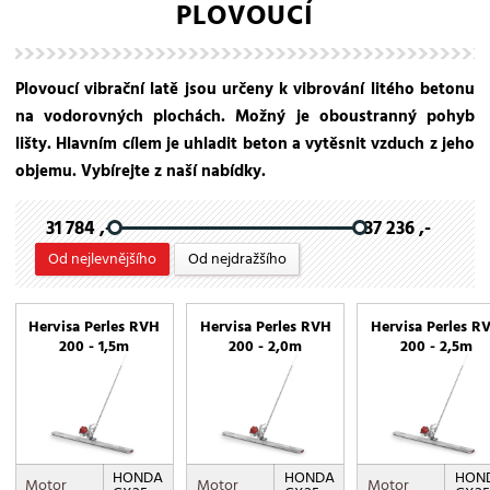
PLOVOUCÍ
Plovoucí vibrační latě jsou určeny k vibrování litého betonu
na vodorovných plochách. Možný je oboustranný pohyb
lišty. Hlavním cílem je uhladit beton a vytěsnit vzduch z jeho
objemu. Vybírejte z naší nabídky.
31 784 ,-
37 236 ,-
Od nejlevnějšího
Od nejdražšího
Hervisa Perles RVH
Hervisa Perles RVH
Hervisa Perles R
200 - 1,5m
200 - 2,0m
200 - 2,5m
HONDA
HONDA
HON
Motor
Motor
Motor