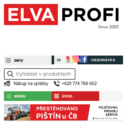
CZ
SK
Můj účet
OBJEDNÁVKA
INFO
vyhledat
Nákup na splátky
+420 774 796 602
MENU
ÚVOD