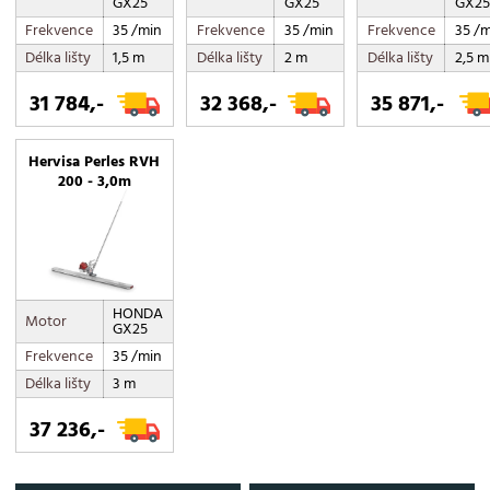
GX25
GX25
GX25
Frekvence
35 /min
Frekvence
35 /min
Frekvence
35 /m
Délka lišty
1,5 m
Délka lišty
2 m
Délka lišty
2,5 m
31 784,-
32 368,-
35 871,-
Hervisa Perles RVH
200 - 3,0m
HONDA
Motor
GX25
Frekvence
35 /min
Délka lišty
3 m
37 236,-