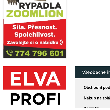
Všeobecné i
Obchodní po
Nákup na splá
Kontakt