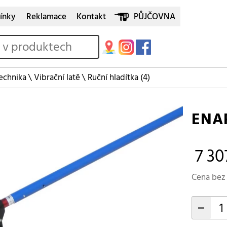
ínky
Reklamace
Kontakt
PŮJČOVNA
echnika
\
Vibrační latě
\
Ruční hladítka
(4)
ENA
7 30
Cena bez 
-