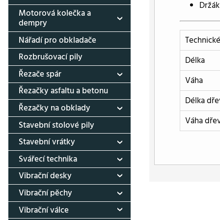
Držák
Motorová kolečka a
dempry
Nářadí pro obkladače
Technické
Rozbrušovací pily
Délka
Řezače spár
Váha
Řezačky asfaltu a betonu
Délka dř
Řezačky na obklady
Váha dře
Stavební stolové pily
Stavební vrátky
Svářecí technika
Vibrační desky
Vibrační pěchy
Vibrační válce