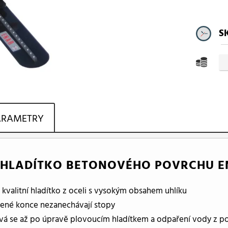
S
ARAMETRY
 HLADÍTKO BETONOVÉHO POVRCHU EN
 kvalitní hladítko z oceli s vysokým obsahem uhlíku
ené konce nezanechávají stopy
vá se až po úpravě plovoucím hladítkem a odpaření vody z p