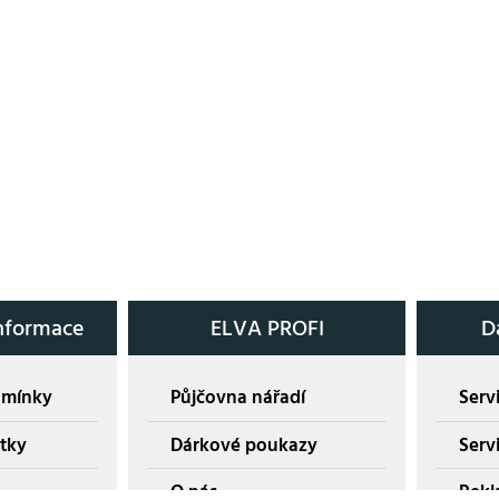
nformace
ELVA PROFI
D
dmínky
Půjčovna nářadí
Servi
tky
Dárkové poukazy
Serv
O nás
Rekl