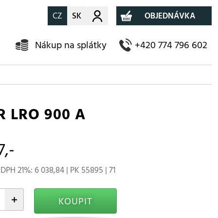
CZ
SK
Můj účet
OBJEDNÁVKA
Nákup na splátky
+420 774 796 602
R LRO 900 A
7,-
DPH 21%: 6 038,84 | PK 55895 | 71
+
KOUPIT