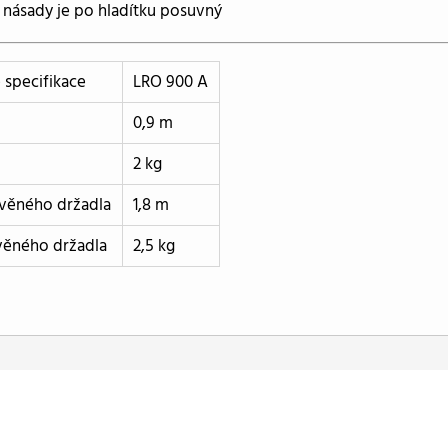
 násady je po hladítku posuvný
 specifikace
LRO 900 A
0,9 m
2 kg
evěného držadla
1,8 m
věného držadla
2,5 kg