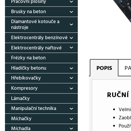
Pracovní plošiny
Brusky na beton
Diamantové kotouče a
nástroje
Elektrocentrály benzínové
Elektrocentrály naftové
Frézky na beton
POPIS
P
Hladičky betonu
Hřebíkovačky
Kompresory
RUČNÍ
Lámačky
Manipulační technika
Velmi
Zaobl
Míchačky
Použí
Míchadla