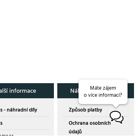
Máte zájem
alší informace
Nákup přes E-shop
o více informací?
s - náhradní díly
Způsob platby
B
is
Ochrana osobních
údajů
amace