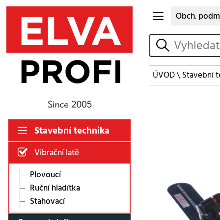
Obch. podm
vyhledat
ÚVOD
\
Stavební t
Stavební technika
Vibrační latě
Plovoucí
Ruční hladítka
Stahovací