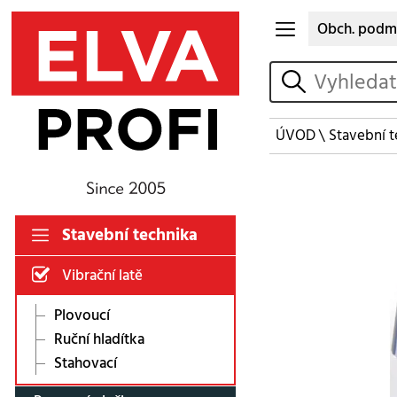
Obch. podm
vyhledat
ÚVOD
\
Stavební t
Stavební technika
Vibrační latě
Plovoucí
Ruční hladítka
Stahovací