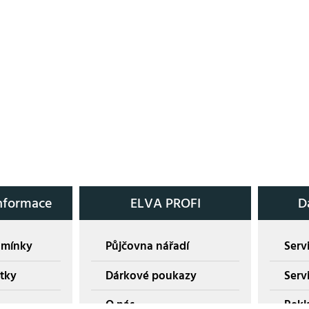
nformace
ELVA PROFI
D
dmínky
Půjčovna nářadí
Servi
tky
Dárkové poukazy
Serv
O nás
Rekl