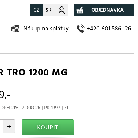
CZ
SK
Můj účet
OBJEDNÁVKA
Nákup na splátky
+420 601 586 126
R TRO 1200 MG
9,-
DPH 21%: 7 908,26 | PK 1397 | 71
+
KOUPIT