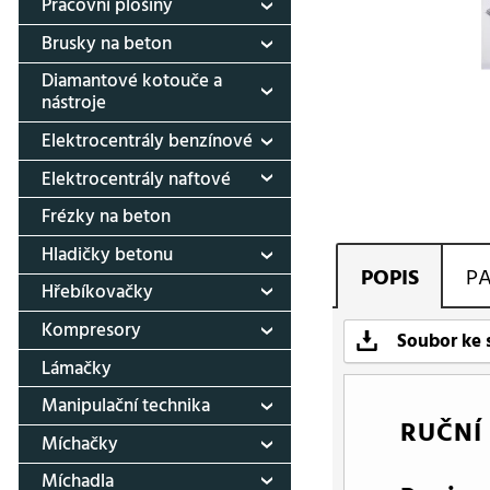
Pracovní plošiny
Brusky na beton
Diamantové kotouče a
nástroje
Elektrocentrály benzínové
Elektrocentrály naftové
Frézky na beton
Hladičky betonu
POPIS
P
Hřebíkovačky
Kompresory
Soubor ke 
Lámačky
Manipulační technika
RUČNÍ
Míchačky
Míchadla