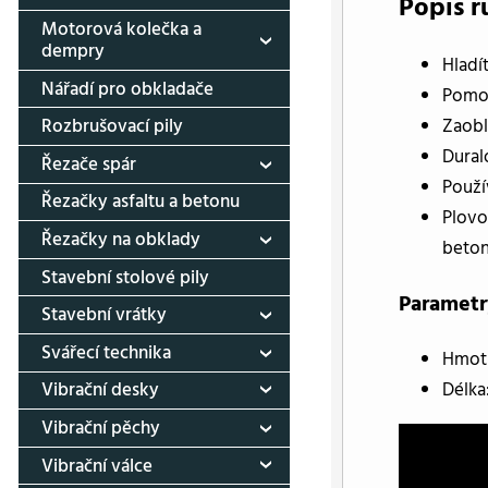
Popis r
Motorová kolečka a
dempry
Hladí
Nářadí pro obkladače
Pomoc
Zaobl
Rozbrušovací pily
Dural
Řezače spár
Použí
Řezačky asfaltu a betonu
Plovo
Řezačky na obklady
beton
Stavební stolové pily
Parametr
Stavební vrátky
Svářecí technika
Hmotn
Délka:
Vibrační desky
Vibrační pěchy
Vibrační válce