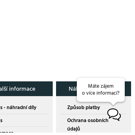
Máte zájem
alší informace
Nákup přes E-shop
o více informací?
s - náhradní díly
Způsob platby
B
is
Ochrana osobních
údajů
amace