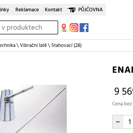
ínky
Reklamace
Kontakt
PŮJČOVNA
echnika
\
Vibrační latě
\
Stahovací
(28)
ENA
9 56
Cena bez 
-