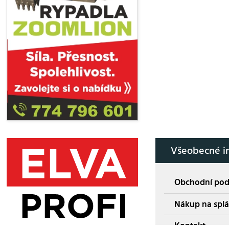
Všeobecné i
Obchodní po
Nákup na splá
Kontakt