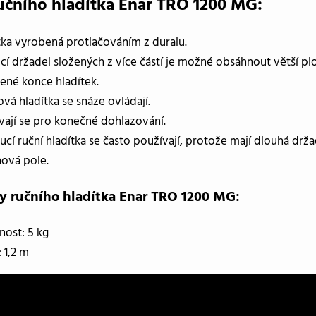
učního hladítka Enar TRO 1200 MG:
tka vyrobená protlačováním z duralu.
í držadel složených z více částí je možné obsáhnout větší pl
ené konce hladítek.
ová hladítka se snáze ovládají.
vají se pro konečné dohlazování.
ucí ruční hladítka se často používají, protože mají dlouhá drž
ová pole.
y ručního hladítka Enar TRO 1200 MG:
ost: 5 kg
 1,2 m