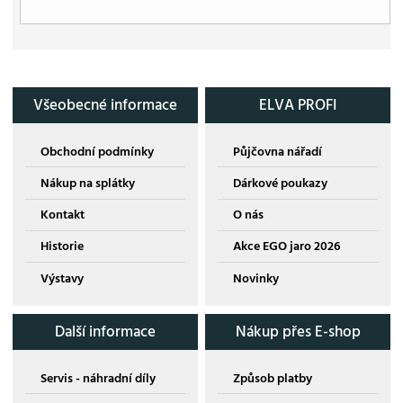
Všeobecné informace
ELVA PROFI
Obchodní podmínky
Půjčovna nářadí
Nákup na splátky
Dárkové poukazy
Kontakt
O nás
Historie
Akce EGO jaro 2026
Výstavy
Novinky
Další informace
Nákup přes E-shop
Servis - náhradní díly
Způsob platby