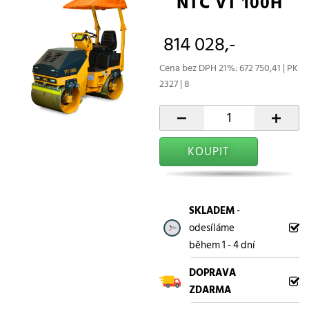
NTC VT 100H
814 028,-
Cena bez DPH 21%: 672 750,41 | PK
2327 | 8
-
+
KOUPIT
SKLADEM
-
odesíláme
během 1 - 4 dní
DOPRAVA
ZDARMA