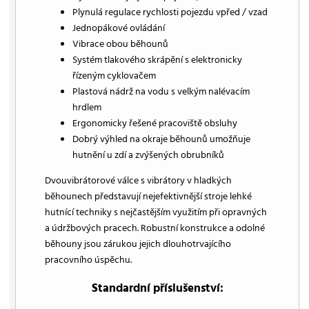
Plynulá regulace rychlosti pojezdu vpřed / vzad
Jednopákové ovládání
Vibrace obou běhounů
Systém tlakového skrápění s elektronicky
řízeným cyklovačem
Plastová nádrž na vodu s velkým nalévacím
hrdlem
Ergonomicky řešené pracoviště obsluhy
Dobrý výhled na okraje běhounů umožňuje
hutnění u zdí a zvýšených obrubníků
Dvouvibrátorové válce s vibrátory v hladkých
běhounech představují nejefektivnější stroje lehké
hutnící techniky s nejčastějším využitím při opravných
a údržbových pracech. Robustní konstrukce a odolné
běhouny jsou zárukou jejich dlouhotrvajícího
pracovního úspěchu.
Standardní příslušenství: