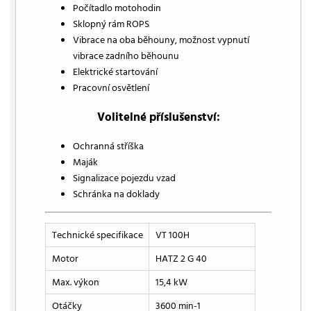
Počítadlo motohodin
Sklopný rám ROPS
Vibrace na oba běhouny, možnost vypnutí
vibrace zadního běhounu
Elektrické startování
Pracovní osvětlení
Volitelné příslušenství:
Ochranná stříška
Maják
Signalizace pojezdu vzad
Schránka na doklady
Technické specifikace
VT 100H
Motor
HATZ 2 G 40
Max. výkon
15,4 kW
Otáčky
3600 min-1