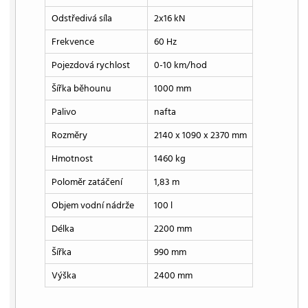
Odstředivá síla
2x16 kN
Frekvence
60 Hz
Pojezdová rychlost
0-10 km/hod
Šířka běhounu
1000 mm
Palivo
nafta
Rozměry
2140 x 1090 x 2370 mm
Hmotnost
1460 kg
Poloměr zatáčení
1,83 m
Objem vodní nádrže
100 l
Délka
2200 mm
Šířka
990 mm
Výška
2400 mm