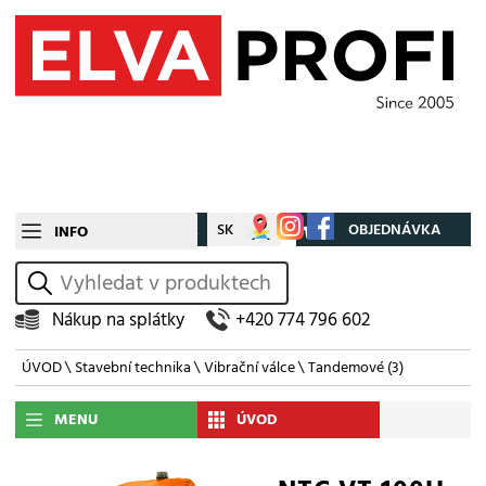
CZ
SK
Můj účet
OBJEDNÁVKA
INFO
vyhledat
Nákup na splátky
+420 774 796 602
ÚVOD
\
Stavební technika
\
Vibrační válce
\
Tandemové
(3)
MENU
ÚVOD