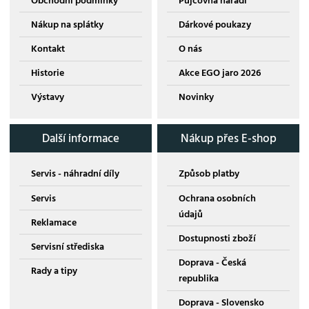
Obchodní podmínky
Půjčovna nářadí
Nákup na splátky
Dárkové poukazy
Kontakt
O nás
Historie
Akce EGO jaro 2026
Výstavy
Novinky
Další informace
Nákup přes E-shop
Servis - náhradní díly
Způsob platby
Servis
Ochrana osobních
údajů
Reklamace
Dostupnosti zboží
Servisní střediska
Doprava - Česká
Rady a tipy
republika
Doprava - Slovensko