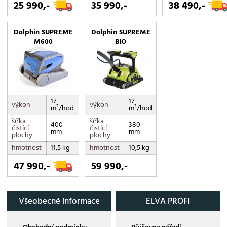
25 990,-
35 990,-
38 490,-
Dolphin SUPREME
Dolphin SUPREME
M600
BIO
17
17
výkon
výkon
m³/hod
m³/hod
šířka
šířka
400
380
čistící
čistící
mm
mm
plochy
plochy
hmotnost
11,5 kg
hmotnost
10,5 kg
47 990,-
59 990,-
Všeobecné informace
ELVA PROFI