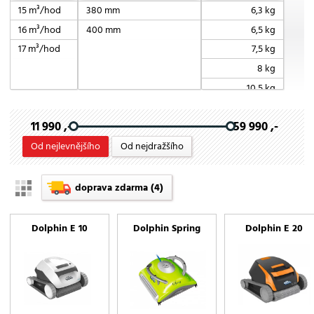
15 m³/hod
380 mm
6,3 kg
16 m³/hod
400 mm
6,5 kg
17 m³/hod
7,5 kg
8 kg
10,5 kg
11 kg
11 990 ,-
59 990 ,-
11,5 kg
Od nejlevnějšího
Od nejdražšího
doprava zdarma
(4)
Dolphin E 10
Dolphin Spring
Dolphin E 20