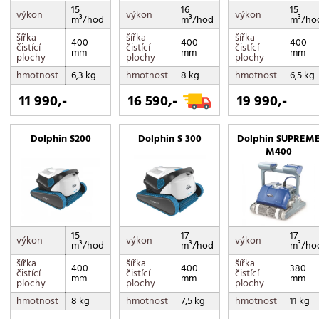
15
16
15
výkon
výkon
výkon
m³/hod
m³/hod
m³/ho
šířka
šířka
šířka
400
400
400
čistící
čistící
čistící
mm
mm
mm
plochy
plochy
plochy
hmotnost
6,3 kg
hmotnost
8 kg
hmotnost
6,5 kg
11 990,-
16 590,-
19 990,-
Dolphin S200
Dolphin S 300
Dolphin SUPREM
M400
15
17
17
výkon
výkon
výkon
m³/hod
m³/hod
m³/ho
šířka
šířka
šířka
400
400
380
čistící
čistící
čistící
mm
mm
mm
plochy
plochy
plochy
hmotnost
8 kg
hmotnost
7,5 kg
hmotnost
11 kg