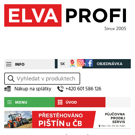
CZ
SK
Můj účet
OBJEDNÁVKA
INFO
vyhledat
Nákup na splátky
+420 601 586 126
MENU
ÚVOD