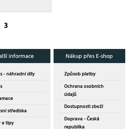
3
alší informace
Nákup přes E-shop
s - náhradní díly
Způsob platby
is
Ochrana osobních
údajů
amace
Dostupnosti zboží
sní střediska
Doprava - Česká
 a tipy
republika