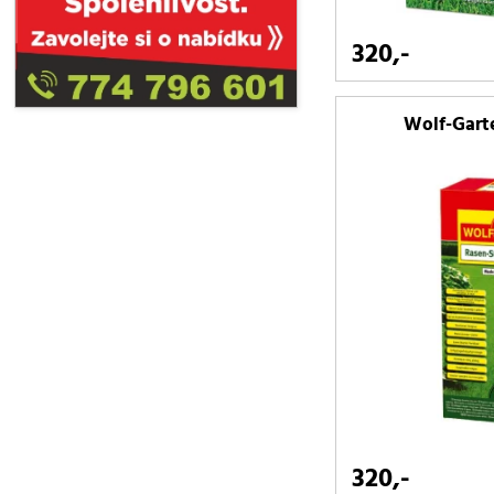
320,-
Wolf-Garte
320,-