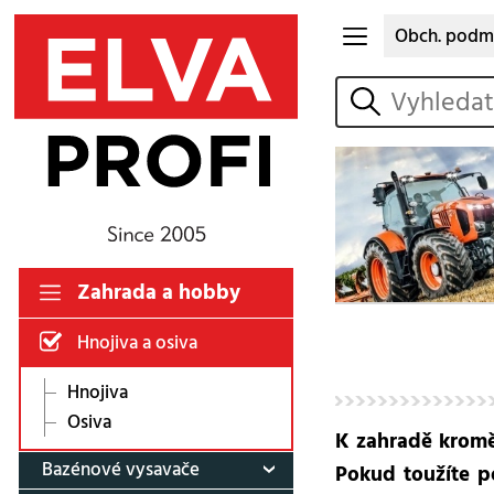
Obch. podm
vyhledat
Zahrada a hobby
Hnojiva a osiva
Hnojiva
Osiva
K zahradě kromě 
Bazénové vysavače
Pokud toužíte p