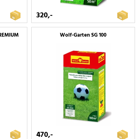
320,-
PREMIUM
Wolf-Garten SG 100
470,-