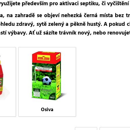
yužijete především pro aktivaci septiku, či vyčištěn
a, na zahradě se objeví nehezká černá místa bez tr
ohledu zdravý, sytě zelený a pěkně hustý. A pokud c
tí výbavy. Ať už sázíte trávník nový, nebo renovuje
Osiva