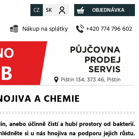
CZ
SK
Můj účet
OBJEDNÁVKA
Nákup na splátky
+420 774 796 602
OJIVA A CHEMIE
in, anebo účinně čistí a hubí prostory od bakterií.
lédněte si u nás hnojiva na podporu jejich růstu.