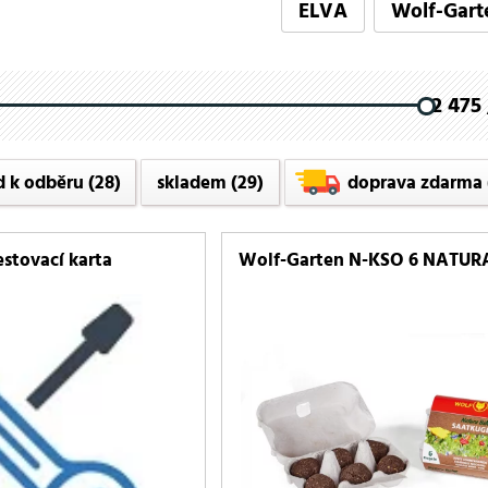
ELVA
Wolf-Gart
2 475 
d k odběru
(28)
skladem
(29)
doprava zdarma
stovací karta
Wolf-Garten N-KSO 6 NATURA