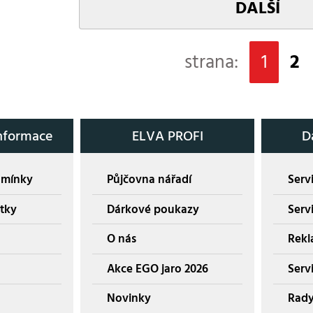
DALŠÍ
strana:
1
2
nformace
ELVA PROFI
D
dmínky
Půjčovna nářadí
Servi
tky
Dárkové poukazy
Serv
O nás
Rekl
Akce EGO jaro 2026
Servi
Novinky
Rady