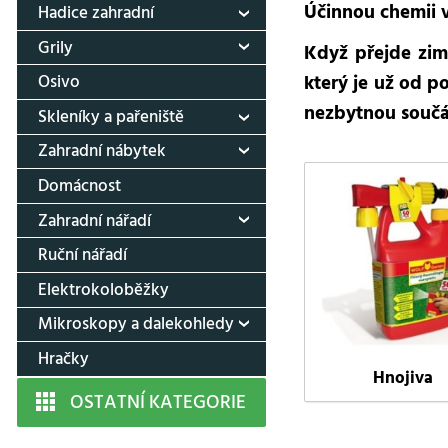
Účinnou chemii v
Hadice zahradní
Grily
Když přejde zim
který je už od p
Osivo
nezbytnou součás
Skleníky a pařeniště
Zahradní nábytek
Domácnost
Zahradní nářadí
Ruční nářadí
Elektrokoloběžky
Mikroskopy a dalekohledy
Hračky
Hnojiva
OSTATNÍ KATEGORIE