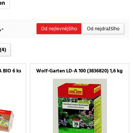
en
,-
Od nejlevnějšího
Od nejdražšího
(4)
 BIO 6 ks
Wolf-Garten LD-A 100 (3836820) 1,6 kg