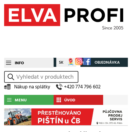
CZ
SK
Můj účet
OBJEDNÁVKA
INFO
vyhledat
Nákup na splátky
+420 774 796 602
MENU
ÚVOD