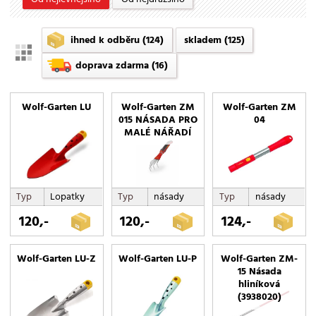
Lopatky
malé hrábě
ihned k odběru
(124)
skladem
(125)
motyčky
doprava zdarma
(16)
na živé ploty
na stromy
Wolf-Garten LU
Wolf-Garten ZM
Wolf-Garten ZM
na trávu
015 NÁSADA PRO
04
MALÉ NÁŘADÍ
na větve
nůžky
násady
pilky
Typ
Lopatky
Typ
násady
Typ
násady
plečky
120,-
120,-
124,-
provzdušňovače
příslušenství
Wolf-Garten LU-Z
Wolf-Garten LU-P
Wolf-Garten ZM-
rýče
15 Násada
hliníková
sada nářadí
(3938020)
secí kotouče