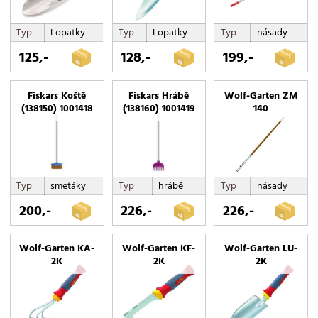
sekáče na led
smetáky
Typ
Lopatky
Typ
Lopatky
Typ
násady
stěrky na okna
125,-
128,-
199,-
UM-M POŘADAČ NÁŘADÍ
vyrývače plevele
Fiskars Koště
Fiskars Hrábě
Wolf-Garten ZM
(138150) 1001418
(138160) 1001419
140
zahradní
Typ
smetáky
Typ
hrábě
Typ
násady
200,-
226,-
226,-
Wolf-Garten KA-
Wolf-Garten KF-
Wolf-Garten LU-
2K
2K
2K