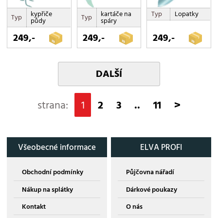
kypřiče
kartáče na
Typ
Lopatky
Typ
Typ
půdy
spáry
249,-
249,-
249,-
DALŠÍ
strana:
1
2
3
..
11
>
Všeobecné informace
ELVA PROFI
Obchodní podmínky
Půjčovna nářadí
Nákup na splátky
Dárkové poukazy
Kontakt
O nás