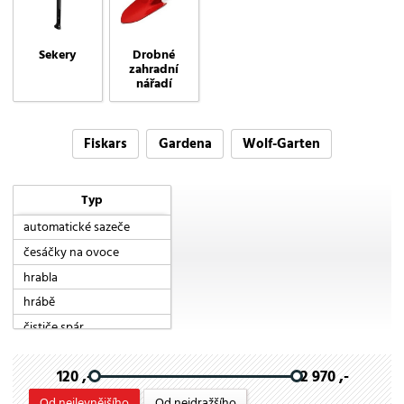
Sekery
Drobné
zahradní
nářadí
Fiskars
Gardena
Wolf-Garten
Typ
automatické sazeče
česáčky na ovoce
hrabla
hrábě
čističe spár
kartáče na spáry
120 ,-
2 970 ,-
kovadlinkové
kypřiče půdy
Od nejlevnějšího
Od nejdražšího