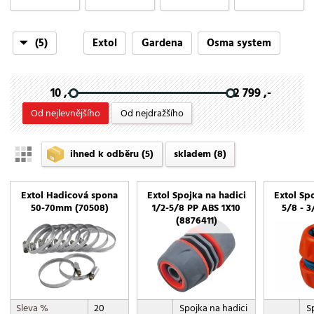
(5)
Extol
Gardena
Osma system
Riwall PRO
VeGA
10 ,-
2 799 ,-
Od nejlevnějšího
Od nejdražšího
ihned k odběru
(5)
skladem
(8)
Extol Hadicová spona
Extol Spojka na hadici
Extol Sp
50-70mm (70508)
1/2-5/8 PP ABS 1X10
5/8 - 3
(8876411)
Sleva %
20
Spojka na hadici
S