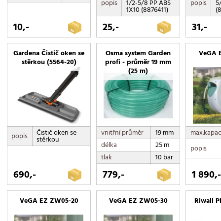
popis
1/2-5/8 PP ABS
popis
5
1X10 (8876411)
(
10,-
25,-
31,-
Gardena Čistič oken se
Osma system Garden
VeGA 
stěrkou (5564-20)
profi - průměr 19 mm
(25 m)
Čistič oken se
vnitřní průměr
19 mm
max.kapac
popis
stěrkou
délka
25 m
popis
tlak
10 bar
690,-
779,-
1 890,
VeGA EZ ZW05-20
VeGA EZ ZW05-30
Riwall 