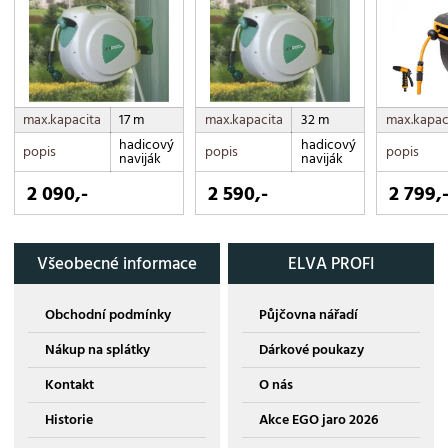
max.kapacita
17 m
max.kapacita
32 m
max.kapac
hadicový
hadicový
popis
popis
popis
naviják
naviják
2 090,-
2 590,-
2 799,
Všeobecné informace
ELVA PROFI
Obchodní podmínky
Půjčovna nářadí
Nákup na splátky
Dárkové poukazy
Kontakt
O nás
Historie
Akce EGO jaro 2026