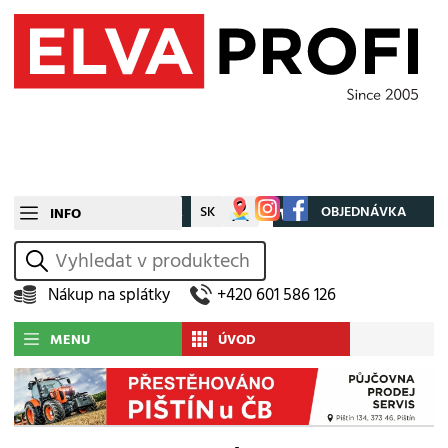
CZ
SK
Můj účet
OBJEDNÁVKA
INFO
vyhledat
Nákup na splátky
+420 601 586 126
MENU
ÚVOD