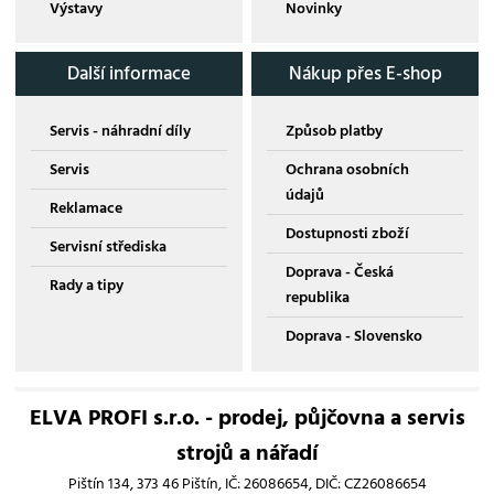
Výstavy
Novinky
Další informace
Nákup přes E-shop
Servis - náhradní díly
Způsob platby
Servis
Ochrana osobních
údajů
Reklamace
Dostupnosti zboží
Servisní střediska
Doprava - Česká
Rady a tipy
republika
Doprava - Slovensko
ELVA PROFI s.r.o. - prodej, půjčovna a servis
strojů a nářadí
Pištín 134, 373 46 Pištín, IČ: 26086654, DIČ: CZ26086654