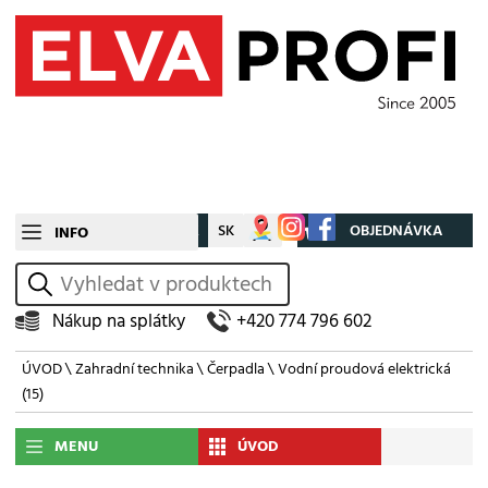
CZ
SK
Můj účet
OBJEDNÁVKA
INFO
vyhledat
Nákup na splátky
+420 774 796 602
ÚVOD
\
Zahradní technika
\
Čerpadla
\
Vodní proudová elektrická
(15)
MENU
ÚVOD