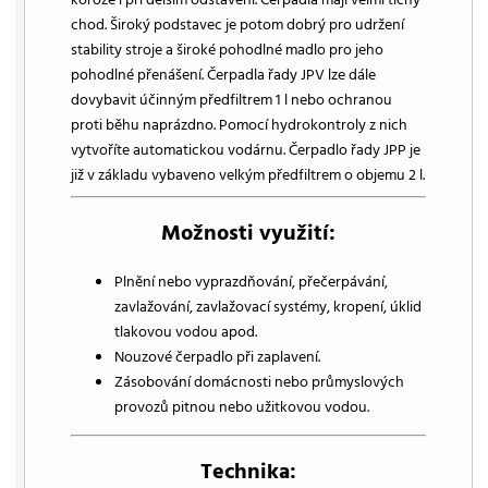
chod. Široký podstavec je potom dobrý pro udržení
stability stroje a široké pohodlné madlo pro jeho
pohodlné přenášení. Čerpadla řady JPV lze dále
dovybavit účinným předfiltrem 1 l nebo ochranou
proti běhu naprázdno. Pomocí hydrokontroly z nich
vytvoříte automatickou vodárnu. Čerpadlo řady JPP je
již v základu vybaveno velkým předfiltrem o objemu 2 l.
Možnosti využití:
Plnění nebo vyprazdňování, přečerpávání,
zavlažování, zavlažovací systémy, kropení, úklid
tlakovou vodou apod.
Nouzové čerpadlo při zaplavení.
Zásobování domácnosti nebo průmyslových
provozů pitnou nebo užitkovou vodou.
Technika: