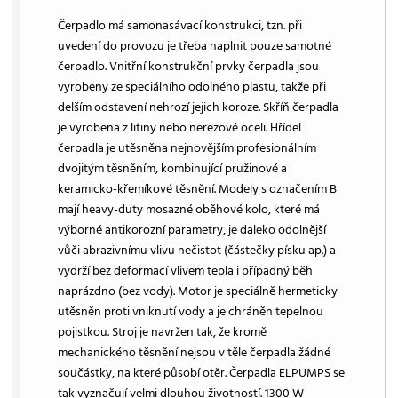
Čerpadlo má samonasávací konstrukci, tzn. při
uvedení do provozu je třeba naplnit pouze samotné
čerpadlo. Vnitřní konstrukční prvky čerpadla jsou
vyrobeny ze speciálního odolného plastu, takže při
delším odstavení nehrozí jejich koroze. Skříň čerpadla
je vyrobena z litiny nebo nerezové oceli. Hřídel
čerpadla je utěsněna nejnovějším profesionálním
dvojitým těsněním, kombinující pružinové a
keramicko-křemíkové těsnění. Modely s označením B
mají heavy-duty mosazné oběhové kolo, které má
výborné antikorozní parametry, je daleko odolnější
vůči abrazivnímu vlivu nečistot (částečky písku ap.) a
vydrží bez deformací vlivem tepla i případný běh
naprázdno (bez vody). Motor je speciálně hermeticky
utěsněn proti vniknutí vody a je chráněn tepelnou
pojistkou. Stroj je navržen tak, že kromě
mechanického těsnění nejsou v těle čerpadla žádné
součástky, na které působí otěr. Čerpadla ELPUMPS se
tak vyznačují velmi dlouhou životností. 1300 W