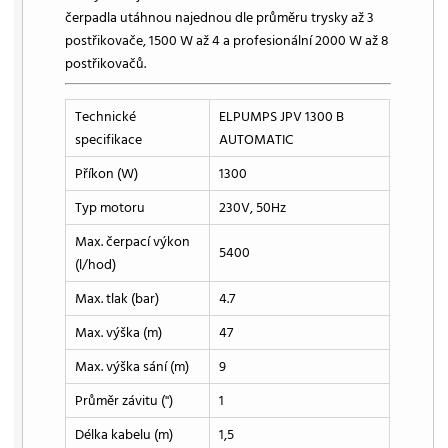
čerpadla utáhnou najednou dle průměru trysky až 3
postřikovače, 1500 W až 4 a profesionální 2000 W až 8
postřikovačů.
Technické
ELPUMPS JPV 1300 B
specifikace
AUTOMATIC
Příkon (W)
1300
Typ motoru
230V, 50Hz
Max. čerpací výkon
5400
(l/hod)
Max. tlak (bar)
4.7
Max. výška (m)
47
Max. výška sání (m)
9
Průměr závitu ('')
1
Délka kabelu (m)
1,5