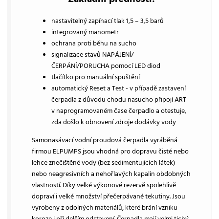
nastavitelný zapínací tlak 1,5 – 3,5 barů
integrovaný manometr
ochrana proti běhu na sucho
signalizace stavů NAPÁJENÍ/
ČERPÁNÍ/PORUCHA pomocí LED diod
tlačítko pro manuální spuštění
automatický Reset a Test - v případě zastavení
čerpadla z důvodu chodu nasucho připojí ART
v naprogramovaném čase čerpadlo a otestuje,
zda došlo k obnovení zdroje dodávky vody
Samonasávací vodní proudová čerpadla vyráběná
firmou ELPUMPS jsou vhodná pro dopravu čisté nebo
lehce znečištěné vody (bez sedimentujících látek)
nebo neagresivních a nehořlavých kapalin obdobných
vlastností. Díky velké výkonové rezervě spolehlivě
dopraví i velké množství přečerpávané tekutiny. Jsou
vyrobeny z odolných materiálů, které brání vzniku
koroze i při delším odstavení. Čerpadla mají velmi tichý