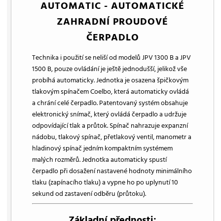
AUTOMATIC - AUTOMATICKÉ
ZAHRADNÍ PROUDOVÉ
ČERPADLO
Technika i použití se neliší od modelů JPV 1300 B a JPV
1500 B, pouze ovládání je ještě jednodušší, jelikož vše
probíhá automaticky. Jednotka je osazena špičkovým
tlakovým spínačem Coelbo, která automaticky ovládá
a chrání celé čerpadlo. Patentovaný systém obsahuje
elektronický snímač, který ovládá čerpadlo a udržuje
odpovídající tlak a průtok. Spínač nahrazuje expanzní
nádobu, tlakový spínač, přetlakový ventil, manometr a
hladinový spínač jedním kompaktním systémem
malých rozměrů. Jednotka automaticky spustí
čerpadlo při dosažení nastavené hodnoty minimálního
tlaku (zapínacího tlaku) a vypne ho po uplynutí 10
sekund od zastavení odběru (průtoku).
Základní přednosti: