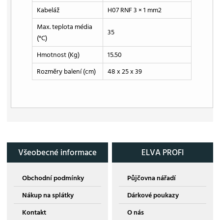
Kabeláž
H07 RNF 3 × 1 mm2
Max. teplota média
35
(°C)
Hmotnost (Kg)
15.50
Rozměry balení (cm)
48 x 25 x 39
Všeobecné informace
ELVA PROFI
Obchodní podmínky
Půjčovna nářadí
Nákup na splátky
Dárkové poukazy
Kontakt
O nás