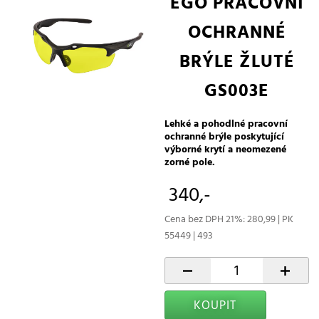
EGO PRACOVNÍ
OCHRANNÉ
BRÝLE ŽLUTÉ
GS003E
Lehké a pohodlné pracovní
ochranné brýle poskytující
výborné krytí a neomezené
zorné pole.
340,-
Cena bez DPH 21%: 280,99 | PK
55449 | 493
-
+
KOUPIT