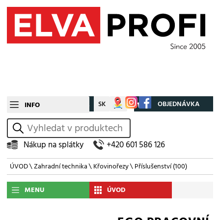
CZ
SK
Můj účet
OBJEDNÁVKA
INFO
vyhledat
Nákup na splátky
+420 601 586 126
ÚVOD
\
Zahradní technika
\
Křovinořezy
\
Příslušenství
(100)
MENU
ÚVOD