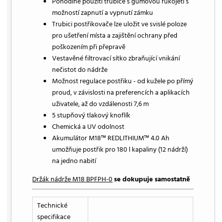
Pohodlné použití trubice s gumovou rukojetí s
možností zapnutí a vypnutí zámku
Trubici postřikovače lze uložit ve svislé poloze
pro ušetření místa a zajištění ochrany před
poškozením při přepravě
Vestavěné filtrovací sítko zbraňující vnikání
nečistot do nádrže
Možnost regulace postřiku - od kužele po přímý
proud, v závislosti na preferencích a aplikacích
uživatele, až do vzdálenosti 7,6 m
5 stupňový tlakový knoflík
Chemická a UV odolnost
Akumulátor M18™ REDLITHIUM™ 4.0 Ah
umožňuje postřik pro 180 l kapaliny (12 nádrží)
na jedno nabití
Držák nádrže M18 BPFPH-0
se dokupuje samostatně
Technické
specifikace