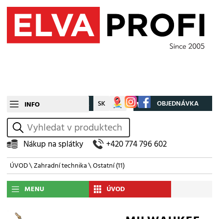
CZ
SK
Můj účet
OBJEDNÁVKA
INFO
vyhledat
Nákup na splátky
+420 774 796 602
ÚVOD
\
Zahradní technika
\
Ostatní
(11)
MENU
ÚVOD