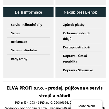
Další informace
Nákup přes E-shop
Servis - náhradní díly
Způsob platby
Servis
Ochrana osobních
údajů
Reklamace
Dostupnosti zboží
Servisní střediska
Doprava - Česká
Rady a tipy
republika
Doprava - Slovensko
ELVA PROFI s.r.o. - prodej, půjčovna a servis
strojů a nářadí
Pištín 134, 373 46 Pištín, IČ: 26086654, DIČ: CZ26086654
Máte zájem
Zapsáno v obchodním rejstříku vedeném Krajským soudem v Českých