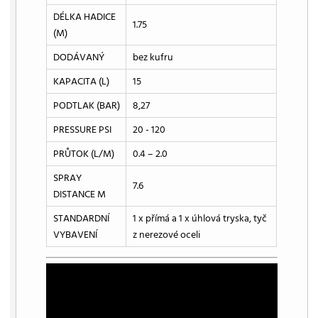
DÉLKA HADICE
1.75
(M)
DODÁVANÝ
bez kufru
KAPACITA (L)
15
PODTLAK (BAR)
8,27
PRESSURE PSI
20 - 120
PRŮTOK (L/M)
0.4 – 2.0
SPRAY
7.6
DISTANCE M
STANDARDNÍ
1 x přímá a 1 x úhlová tryska, tyč
VYBAVENÍ
z nerezové oceli