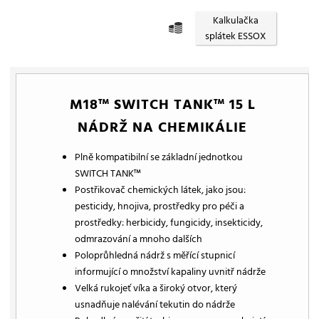
Kalkulačka
splátek ESSOX
M18™ SWITCH TANK™ 15 L
NÁDRŽ NA CHEMIKÁLIE
Plně kompatibilní se základní jednotkou
SWITCH TANK™
Postřikovač chemických látek, jako jsou:
pesticidy, hnojiva, prostředky pro péči a
prostředky: herbicidy, fungicidy, insekticidy,
odmrazování a mnoho dalších
Poloprůhledná nádrž s měřící stupnicí
informující o množství kapaliny uvnitř nádrže
Velká rukojeť víka a široký otvor, který
usnadňuje nalévání tekutin do nádrže