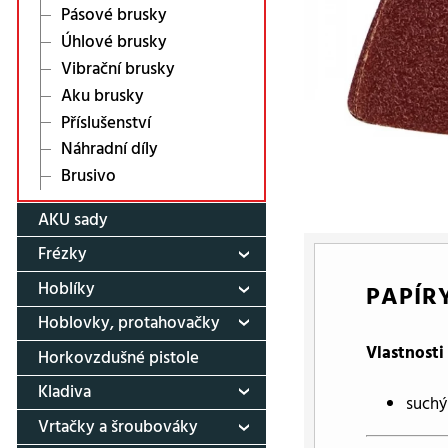
Pásové brusky
Úhlové brusky
Vibrační brusky
Aku brusky
Příslušenství
Náhradní díly
Brusivo
AKU sady
Frézky
Hoblíky
PAPÍRY
Hoblovky, protahovačky
Vlastnosti
Horkovzdušné pistole
Kladiva
suchý
Vrtačky a šroubováky