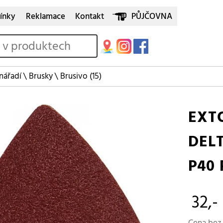
ínky
Reklamace
Kontakt
PŮJČOVNA
 nářadí
\
Brusky
\
Brusivo
(15)
EXT
DELT
P40 
32,-
Cena bez 