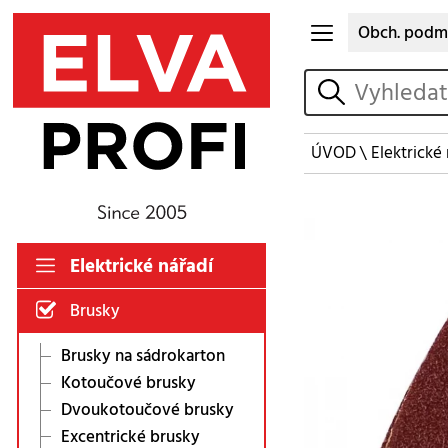
Obch. podm
vyhledat
ÚVOD
\
Elektrické
Elektrické nářadí
Brusky
Brusky na sádrokarton
Kotoučové brusky
Dvoukotoučové brusky
Excentrické brusky