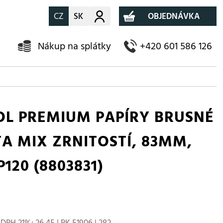
CZ
SK
Můj účet
OBJEDNÁVKA
Nákup na splátky
+420 601 586 126
OL PREMIUM PAPÍRY BRUSNÉ
A MIX ZRNITOSTÍ, 83MM,
P120 (8803831)
DPH 21%: 26,45 | PK 51906 | 282