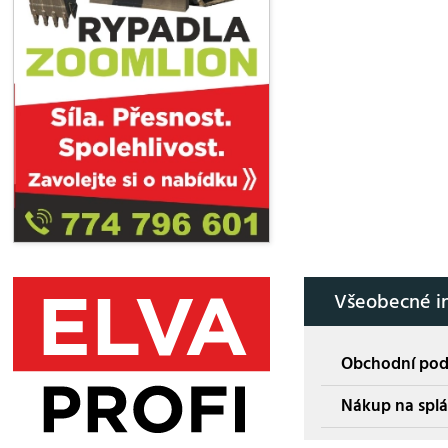
Všeobecné i
Obchodní po
Nákup na splá