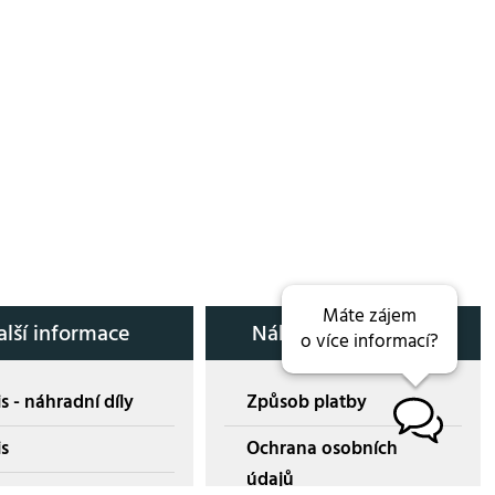
Máte zájem
alší informace
Nákup přes E-shop
o více informací?
s - náhradní díly
Způsob platby
B
is
Ochrana osobních
údajů