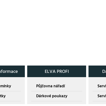
nformace
ELVA PROFI
D
dmínky
Půjčovna nářadí
Servi
tky
Dárkové poukazy
Serv