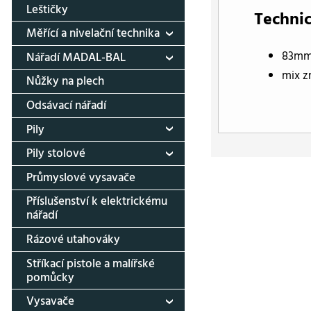
Leštičky
Technic
Měřící a nivelační technika
83mm
Nářadí MADAL-BAL
mix z
Nůžky na plech
Odsávací nářadí
Pily
Pily stolové
Průmyslové vysavače
Příslušenství k elektrickému
nářadí
Rázové utahováky
Stříkací pistole a malířské
pomůcky
Vysavače