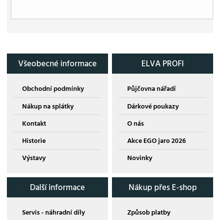
Všeobecné informace
ELVA PROFI
Obchodní podmínky
Půjčovna nářadí
Nákup na splátky
Dárkové poukazy
Kontakt
O nás
Historie
Akce EGO jaro 2026
Výstavy
Novinky
Další informace
Nákup přes E-shop
Servis - náhradní díly
Způsob platby