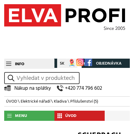
CZ
SK
Můj účet
OBJEDNÁVKA
INFO
vyhledat
Nákup na splátky
+420 774 796 602
ÚVOD
\
Elektrické nářadí
\
Kladiva
\
Příslušenství
(5)
MENU
ÚVOD