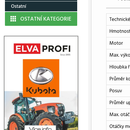
Ostatní
OSTATNÍ KATEGORIE
Technické
Hmotnos
Motor
Max. výk
Hloubka 
Průměr k
Posuv
Průměr up
Max. otáč
Otáčky m