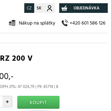
CZ
SK
Můj účet
OBJEDNÁVKA
Nákup na splátky
+420 601 586 126
RZ 200 V
00,-
DPH 21%: 47 024,79 | PK 45714 | 8
+
KOUPIT