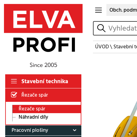
Obch. podm
vyhledat
ÚVOD
\
Stavební t
Stavební technika
Řezače spár
Řezače spár
Náhradní díly
Pracovní plošiny