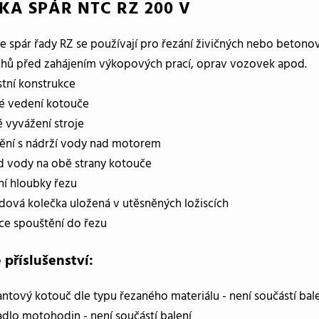
KA SPÁR NTC RZ 200 V
e spár řady RZ se používají pro řezání živičných nebo betono
hů před zahájením výkopových prací, oprav vozovek apod.
tní konstrukce
é vedení kotouče
 vyvážení stroje
ění s nádrží vody nad motorem
d vody na obě strany kotouče
í hloubky řezu
dová kolečka uložená v utěsněných ložiscích
ce spouštění do řezu
 příslušenství:
ntový kotouč dle typu řezaného materiálu - není součástí bal
adlo motohodin - není součástí balení