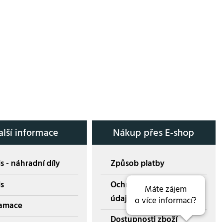
alší informace
Nákup přes E-shop
s - náhradní díly
Způsob platby
is
Ochrana osobních
Máte zájem
údajů
o více informací?
amace
Dostupnosti zboží