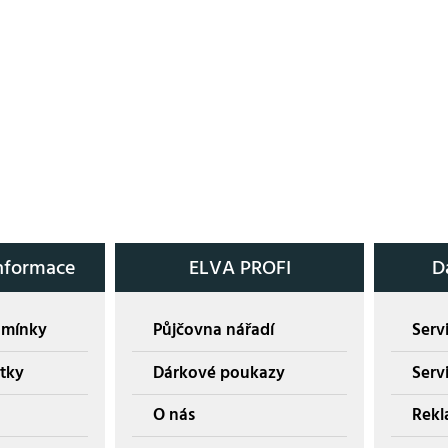
nformace
ELVA PROFI
D
dmínky
Půjčovna nářadí
Servi
tky
Dárkové poukazy
Serv
O nás
Rekl