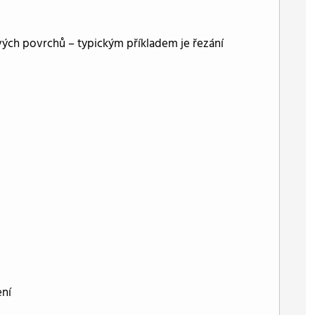
vých povrchů – typickým příkladem je řezání
ení