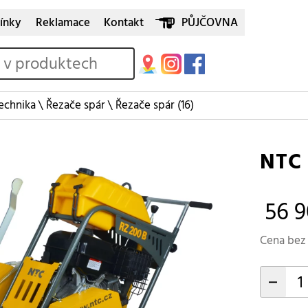
ínky
Reklamace
Kontakt
PŮJČOVNA
echnika
\
Řezače spár
\
Řezače spár
(16)
NTC 
56 9
Cena bez 
-