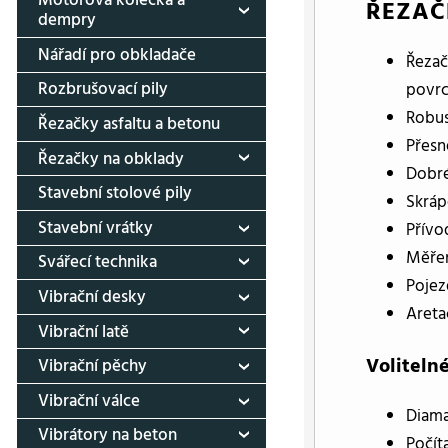
Motorová kolečka a
ŘEZAČ
dempry
Nářadí pro obkladače
Řezač
Rozbrušovací pily
povrc
Robus
Řezačky asfaltu a betonu
Přesn
Řezačky na obklady
Dobré
Stavební stolové pily
Skráp
Stavební vrátky
Přívo
Měřen
Svářecí technika
Pojez
Vibrační desky
Areta
Vibrační latě
Volitelné
Vibrační pěchy
Vibrační válce
Diama
Vibrátory na beton
Počít