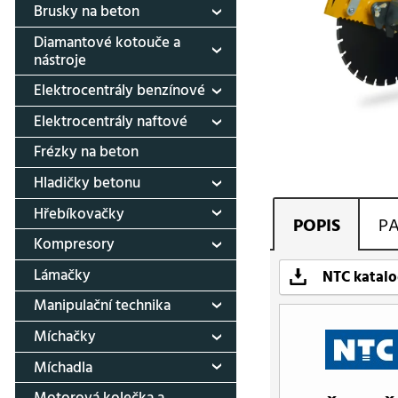
Brusky na beton
Diamantové kotouče a
nástroje
Elektrocentrály benzínové
Elektrocentrály naftové
Frézky na beton
Hladičky betonu
Hřebíkovačky
POPIS
P
Kompresory
Lámačky
NTC katalo
Manipulační technika
Míchačky
Míchadla