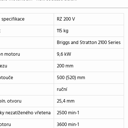
 specifikace
RZ 200 V
t
115 kg
Briggs and Stratton 2100 Series
on motoru
9,6 kW
řezu
200 mm
otouče
500 (520) mm
ruční
ín. otvoru
25,4 mm
ky nezatíženého vřetena
2500 min-1
otoru
3600 min-1