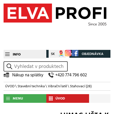
CZ
SK
Můj účet
OBJEDNÁVKA
INFO
vyhledat
Nákup na splátky
+420 774 796 602
ÚVOD
\
Stavební technika
\
Vibrační latě
\
Stahovací
(28)
MENU
ÚVOD