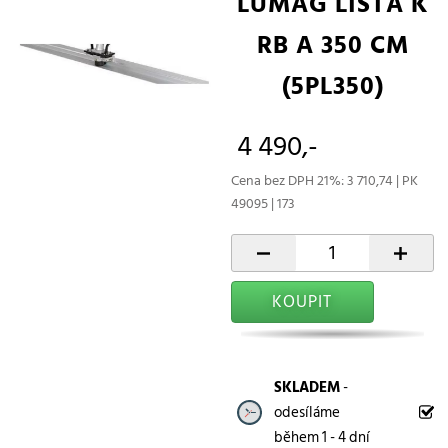
LUMAG LIŠTA K
RB A 350 CM
(5PL350)
4 490,-
Cena bez DPH 21%: 3 710,74 | PK
49095 | 173
-
+
KOUPIT
SKLADEM
-
odesíláme
během 1 - 4 dní