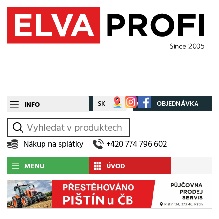
CZ
SK
Můj účet
OBJEDNÁVKA
INFO
vyhledat
Nákup na splátky
+420 774 796 602
MENU
ÚVOD