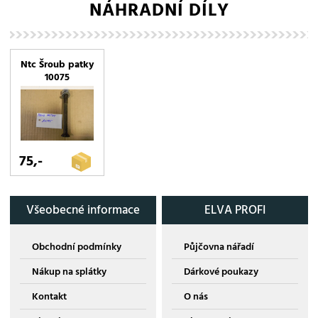
NÁHRADNÍ DÍLY
Ntc Šroub patky
10075
75,-
Všeobecné informace
ELVA PROFI
Obchodní podmínky
Půjčovna nářadí
Nákup na splátky
Dárkové poukazy
Kontakt
O nás