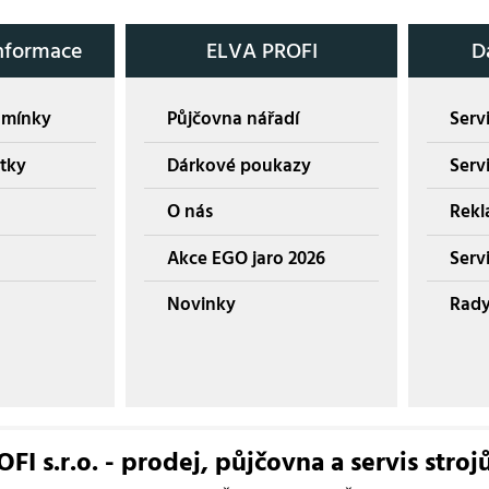
nformace
ELVA PROFI
D
dmínky
Půjčovna nářadí
Servi
tky
Dárkové poukazy
Serv
O nás
Rekl
Akce EGO jaro 2026
Servi
Novinky
Rady
I s.r.o. - prodej, půjčovna a servis stroj