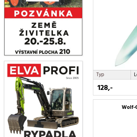
Typ
L
128,-
Wolf-