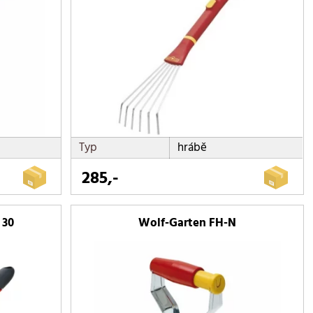
Typ
hrábě
285,-
 30
Wolf-Garten FH-N