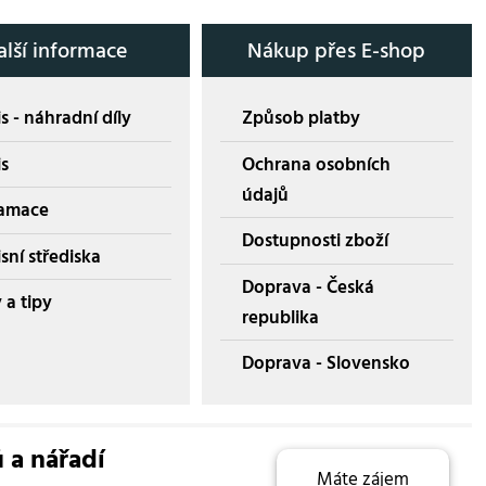
alší informace
Nákup přes E-shop
s - náhradní díly
Způsob platby
is
Ochrana osobních
údajů
amace
Dostupnosti zboží
sní střediska
Doprava - Česká
 a tipy
republika
Doprava - Slovensko
ů a nářadí
Máte zájem