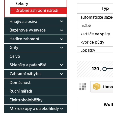
Sekery
Typ
Drobné zahradní nářadí
automatické saze
Hnojiva a osiva
hrábě
Bazénové vysavače
kartáče na spáry
Hadice zahradní
kypřiče půdy
Grily
Lopatky
Osivo
malé hrábě
Skleníky a pařeniště
motyčky
120 ,-
Zahradní nábytek
násady
Domácnost
pilky
ihne
Ruční nářadí
příslušenství
Elektrokoloběžky
rýče
Wolf
UM-M POŘADAČ 
Mikroskopy a dalekohledy