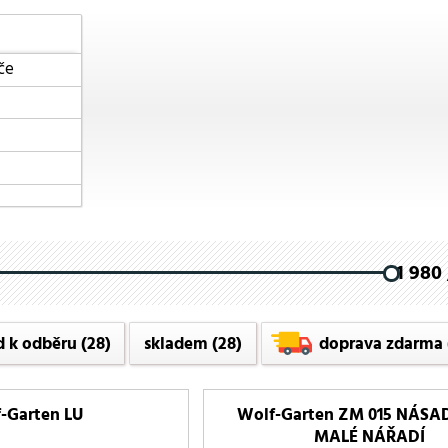
če
1 980 
d k odběru
(28)
skladem
(28)
doprava zdarma
-Garten LU
Wolf-Garten ZM 015 NÁSA
NÁŘADÍ
MALÉ NÁŘADÍ