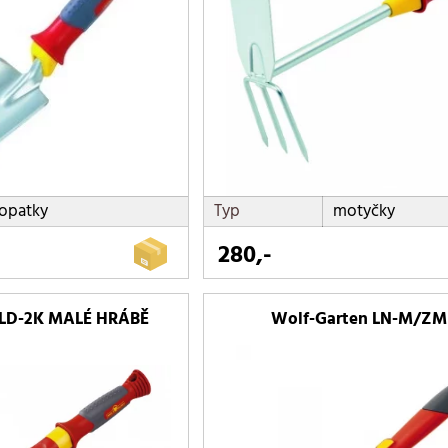
opatky
Typ
motyčky
280,-
 LD-2K MALÉ HRÁBĚ
Wolf-Garten LN-M/ZM