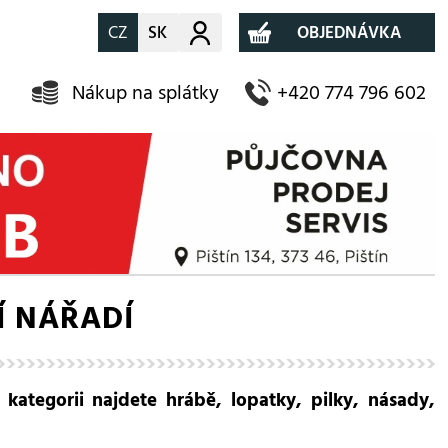
CZ
SK
Můj účet
OBJEDNÁVKA
Nákup na splátky
+420 774 796 602
 NÁŘADÍ
kategorii najdete hrábě, lopatky, pilky, násady,