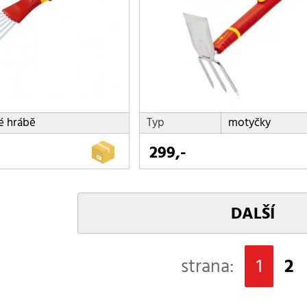
é hrábě
Typ
motyčky
299,-
DALŠÍ
strana:
1
2