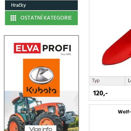
vyrývače plevele
Hračky
OSTATNÍ KATEGORIE
Typ
L
120,-
Wolf-