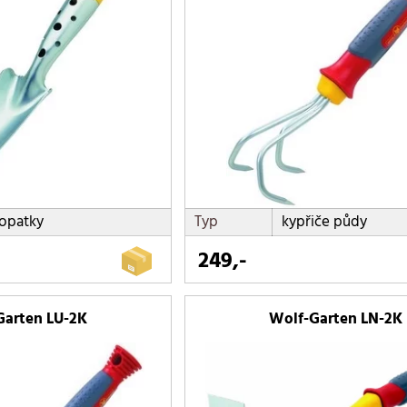
opatky
Typ
kypřiče půdy
249,-
Garten LU-2K
Wolf-Garten LN-2K