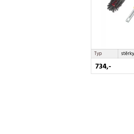
Typ
stěrk
734,-