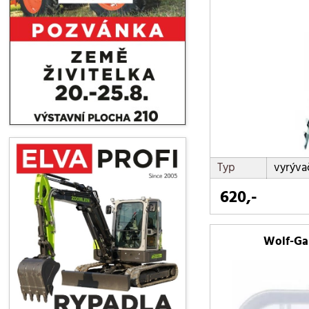
stěrky na okna
UM-M POŘADAČ 
vyrývače plevele
zahradní
Typ
vyrýva
620,-
Wolf-Ga