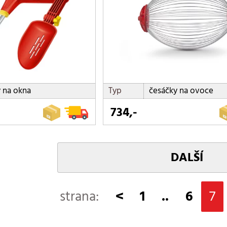
y na okna
Typ
česáčky na ovoce
734,-
DALŠÍ
strana:
<
1
..
6
7