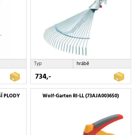
Typ
hrábě
734,-
ŠÍ PLODY
Wolf-Garten RI-LL (73AJA003650)