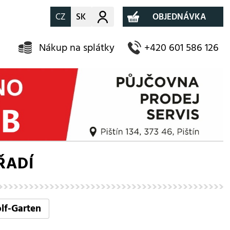
CZ
SK
Můj účet
OBJEDNÁVKA
Nákup na splátky
+420 601 586 126
ŘADÍ
lf-Garten