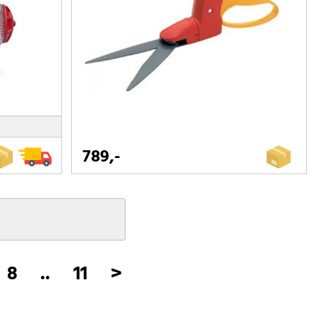
789,-
8
..
11
>