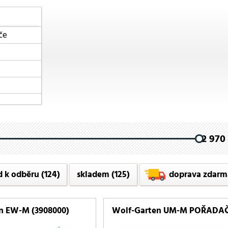
če
2 970 
d k odběru
(124)
skladem
(125)
doprava zdarm
n EW-M (3908000)
Wolf-Garten UM-M POŘADA