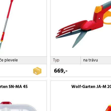
NÁŘADÍ
če plevele
Typ
na trávu
669,-
rten SN-MA 45
Wolf-Garten JA-M 2