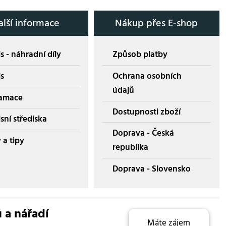
alší informace
Nákup přes E-shop
s - náhradní díly
Způsob platby
is
Ochrana osobních
údajů
amace
Dostupnosti zboží
sní střediska
Doprava - Česká
 a tipy
republika
Doprava - Slovensko
ů a nářadí
Máte zájem