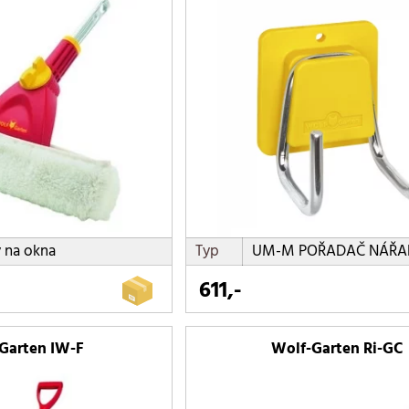
y na okna
Typ
UM-M POŘADAČ NÁŘA
611,-
Garten IW-F
Wolf-Garten Ri-GC