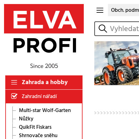
Obch. podm
vyhledat
Zahrada a hobby
Zahradní nářadí
Multi-star Wolf-Garten
Nůžky
QuikFit Fiskars
Shrnovače sněhu