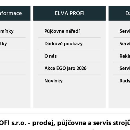
nformace
ELVA PROFI
D
dmínky
Půjčovna nářadí
Servi
tky
Dárkové poukazy
Serv
O nás
Rekl
Akce EGO jaro 2026
Servi
Novinky
Rady
I s.r.o. - prodej, půjčovna a servis stroj