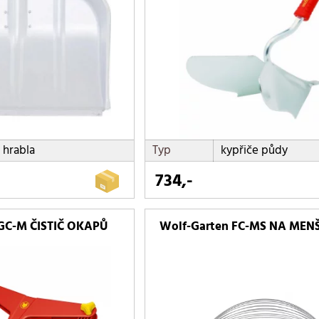
hrabla
Typ
kypřiče půdy
734,-
 GC-M ČISTIČ OKAPŮ
Wolf-Garten FC-MS NA MEN