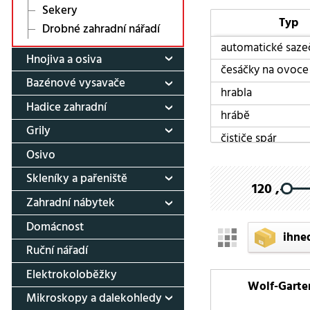
Sekery
Typ
Drobné zahradní nářadí
automatické saze
Hnojiva a osiva
česáčky na ovoce
Bazénové vysavače
hrabla
Hadice zahradní
hrábě
Grily
čističe spár
Osivo
kartáče na spáry
Skleníky a pařeniště
kovadlinkové
120 ,-
Zahradní nábytek
kypřiče půdy
Domácnost
Lopatky
ihne
Ruční nářadí
malé hrábě
motyčky
Elektrokoloběžky
Wolf-Garte
na živé ploty
Mikroskopy a dalekohledy