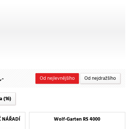
,-
Od nejlevnějšího
Od nejdražšího
a
(16)
Č NÁŘADÍ
Wolf-Garten RS 4000