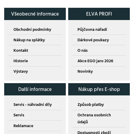
Všeobecné informace
ELVA PROFI
Obchodní podmínky
Půjčovna nářadí
Nákup na splátky
Dárkové poukazy
Kontakt
O nás
Historie
Akce EGO jaro 2026
Výstavy
Novinky
Další informace
Nákup přes E-shop
Servis - náhradní díly
Způsob platby
Servis
Ochrana osobních
údajů
Reklamace
Dostupnosti zboží