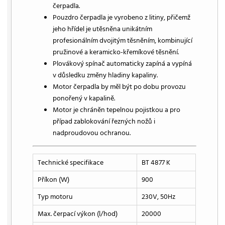
čerpadla.
Pouzdro čerpadla je vyrobeno z litiny, přičemž
jeho hřídel je utěsněna unikátním
profesionálním dvojitým těsněním, kombinující
pružinové a keramicko-křemíkové těsnění.
Plovákový spínač automaticky zapíná a vypíná
v důsledku změny hladiny kapaliny.
Motor čerpadla by měl být po dobu provozu
ponořený v kapalině.
Motor je chráněn tepelnou pojistkou a pro
případ zablokování řezných nožů i
nadproudovou ochranou.
Technické specifikace
BT 4877 K
Příkon (W)
900
Typ motoru
230V, 50Hz
Max. čerpací výkon (l/hod)
20000