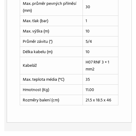
Max. průměr pevných příměsí
30
(mm)
Max. tlak (bar)
1
Max. výška (m)
10
Průměr závitu ('')
5/4
Délka kabelu (m)
10
H07 RNF 3 × 1
Kabeláž
mm2
Max. teplota média (°C)
35
Hmotnost (Kg)
11.00
Rozměry balení (cm)
21.5 x 18.5 x 46