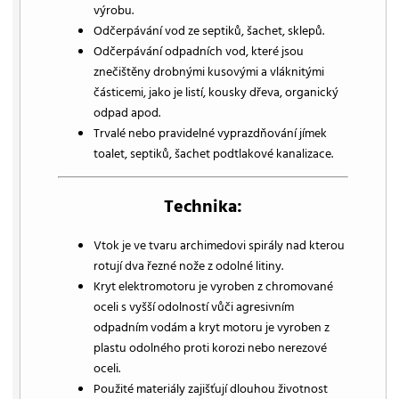
výrobu.
Odčerpávání vod ze septiků, šachet, sklepů.
Odčerpávání odpadních vod, které jsou
znečištěny drobnými kusovými a vláknitými
částicemi, jako je listí, kousky dřeva, organický
odpad apod.
Trvalé nebo pravidelné vyprazdňování jímek
toalet, septiků, šachet podtlakové kanalizace.
Technika:
Vtok je ve tvaru archimedovi spirály nad kterou
rotují dva řezné nože z odolné litiny.
Kryt elektromotoru je vyroben z chromované
oceli s vyšší odolností vůči agresivním
odpadním vodám a kryt motoru je vyroben z
plastu odolného proti korozi nebo nerezové
oceli.
Použité materiály zajišťují dlouhou životnost