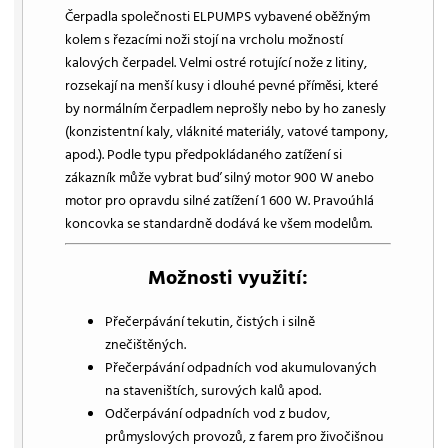
Čerpadla společnosti ELPUMPS vybavené oběžným
kolem s řezacími noži stojí na vrcholu možností
kalových čerpadel. Velmi ostré rotující nože z litiny,
rozsekají na menší kusy i dlouhé pevné příměsi, které
by normálním čerpadlem neprošly nebo by ho zanesly
(konzistentní kaly, vláknité materiály, vatové tampony,
apod.). Podle typu předpokládaného zatížení si
zákazník může vybrat buď silný motor 900 W anebo
motor pro opravdu silné zatížení 1 600 W. Pravoúhlá
koncovka se standardně dodává ke všem modelům.
Možnosti využití:
Přečerpávání tekutin, čistých i silně
znečištěných.
Přečerpávání odpadních vod akumulovaných
na staveništích, surových kalů apod.
Odčerpávání odpadních vod z budov,
průmyslových provozů, z farem pro živočišnou