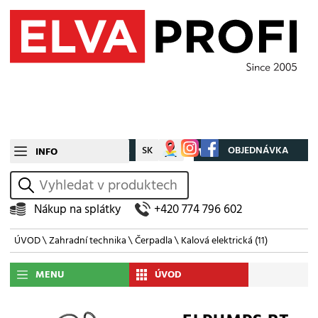
CZ
SK
Můj účet
OBJEDNÁVKA
INFO
vyhledat
Nákup na splátky
+420 774 796 602
ÚVOD
\
Zahradní technika
\
Čerpadla
\
Kalová elektrická
(11)
MENU
ÚVOD