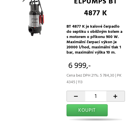
ELPUMPS BT
4877 K
BT 4877 K je kalové čerpadlo
do septiku s oběžným kolem a
s motorem o příkonu 900 W.
Maximální čerpací výkon je
20000 l/hod, maximální tlak 1
bar, maximální výška 10 m.
6 999,-
Cena bez DPH 21%: 5 784,30 | PK
4345 | 113
-
+
KOUPIT