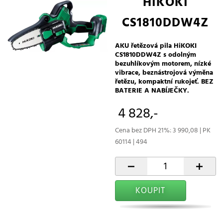
HIKOKI
CS1810DDW4Z
AKU řetězová pila HiKOKI
CS1810DDW4Z s odolným
bezuhlíkovým motorem, nízké
vibrace, beznástrojová výměna
řetězu, kompaktní rukojeť. BEZ
BATERIE A NABÍJEČKY.
4 828,-
Cena bez DPH 21%: 3 990,08 | PK
60114 | 494
-
+
KOUPIT