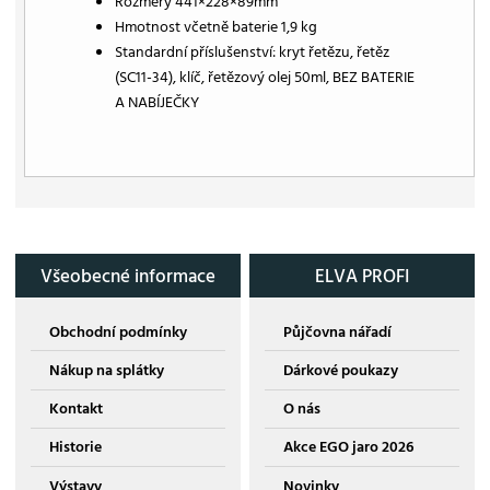
Rozměry 441×228×89mm
Hmotnost včetně baterie 1,9 kg
Standardní příslušenství: kryt řetězu, řetěz
(SC11-34), klíč, řetězový olej 50ml, BEZ BATERIE
A NABÍJEČKY
Všeobecné informace
ELVA PROFI
Obchodní podmínky
Půjčovna nářadí
Nákup na splátky
Dárkové poukazy
Kontakt
O nás
Historie
Akce EGO jaro 2026
Výstavy
Novinky