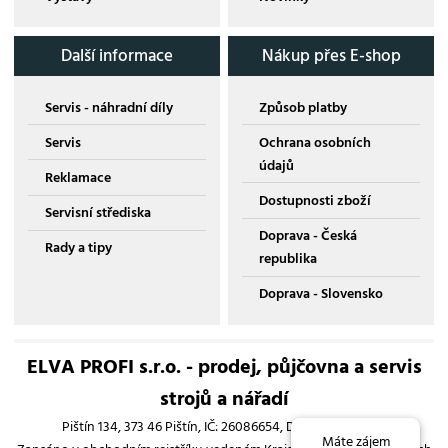
Další informace
Nákup přes E-shop
Servis - náhradní díly
Způsob platby
Servis
Ochrana osobních
údajů
Reklamace
Dostupnosti zboží
Servisní střediska
Doprava - Česká
Rady a tipy
republika
Doprava - Slovensko
ELVA PROFI s.r.o. - prodej, půjčovna a servis
strojů a nářadí
Pištín 134, 373 46 Pištín, IČ: 26086654, DIČ: CZ26086654
Máte zájem