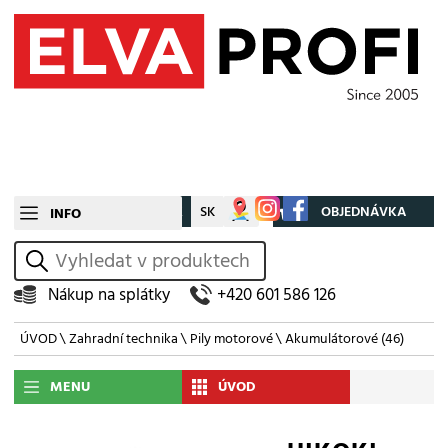
CZ
SK
Můj účet
OBJEDNÁVKA
INFO
vyhledat
Nákup na splátky
+420 601 586 126
ÚVOD
\
Zahradní technika
\
Pily motorové
\
Akumulátorové
(46)
MENU
ÚVOD