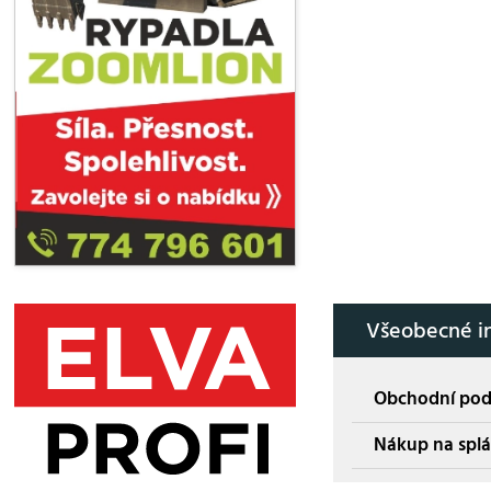
Všeobecné i
Obchodní po
Nákup na splá