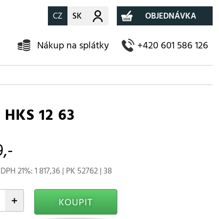
CZ
SK
Můj účet
OBJEDNÁVKA
Nákup na splátky
+420 601 586 126
HKS 12 63
9,-
DPH 21%: 1 817,36 | PK 52762 | 38
+
KOUPIT