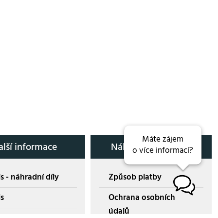
Máte zájem
alší informace
Nákup přes E-shop
o více informací?
s - náhradní díly
Způsob platby
B
is
Ochrana osobních
údajů