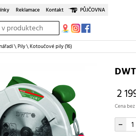
ínky
Reklamace
Kontakt
PŮJČOVNA
 nářadí
\
Pily
\
Kotoučové pily
(16)
DWT 
2 19
Cena bez 
-