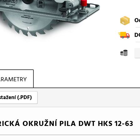
O
D
ARAMETRY
stažení (.PDF)
RICKÁ OKRUŽNÍ PILA DWT HKS 12-63