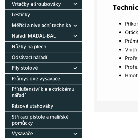
Vrtačky a šroubováky
Technic
Leštičky
Příko
Měřící a nivelační technika
Otáčk
Nářadí MADAL-BAL
Průmě
Nůžky na plech
Vnitř
Odsávací nářadí
Proře
Proře
Pily stolové
Hmotn
Průmyslové vysavače
Příslušenství k elektrickému
nářadí
Rázové utahováky
Stříkací pistole a malířské
pomůcky
Vysavače