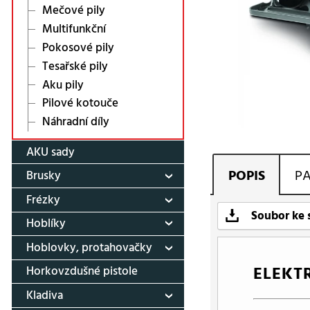
Mečové pily
Multifunkční
Pokosové pily
Tesařské pily
Aku pily
Pilové kotouče
Náhradní díly
AKU sady
POPIS
P
Brusky
Frézky
Soubor ke 
Hoblíky
Hoblovky, protahovačky
ELEKT
Horkovzdušné pistole
Kladiva