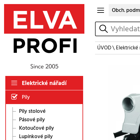
Obch. podm
vyhledat
ÚVOD
\
Elektrické
Elektrické nářadí
Pily
Pily stolové
Pásové pily
Kotoučové pily
Lupínkové pily