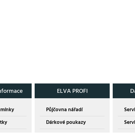
nformace
ELVA PROFI
D
dmínky
Půjčovna nářadí
Servi
tky
Dárkové poukazy
Serv