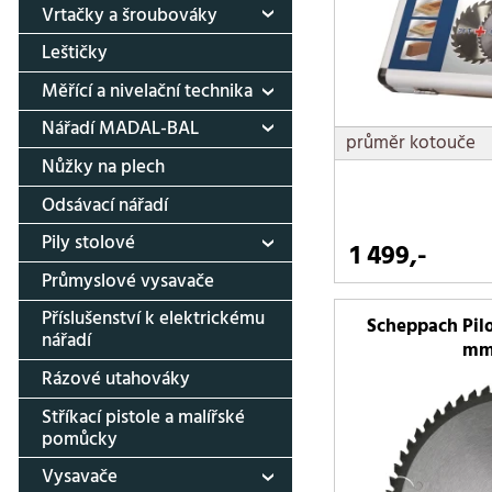
Vrtačky a šroubováky
Leštičky
Měřící a nivelační technika
Nářadí MADAL-BAL
průměr kotouče
Nůžky na plech
Odsávací nářadí
Pily stolové
1 499,-
Průmyslové vysavače
Příslušenství k elektrickému
Scheppach Pil
nářadí
mm
Rázové utahováky
Stříkací pistole a malířské
pomůcky
Vysavače