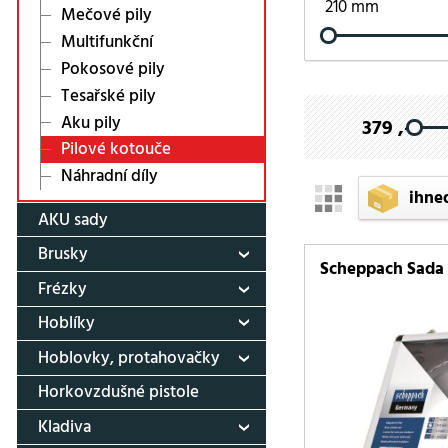
210 mm
Mečové pily
Multifunkční
Pokosové pily
Tesařské pily
Aku pily
379 ,-
Pilové kotouče
Náhradní díly
ihne
AKU sady
Brusky
Scheppach Sada 
Frézky
Hoblíky
Hoblovky, protahovačky
Horkovzdušné pistole
Kladiva