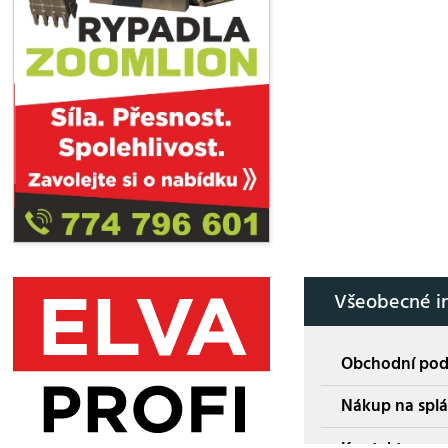
Všeobecné i
Obchodní po
Nákup na splá