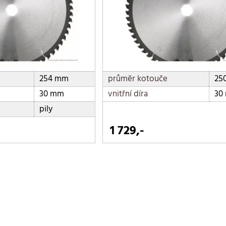
254 mm
průměr kotouče
25
30 mm
vnitřní díra
30
pily
1 729,-