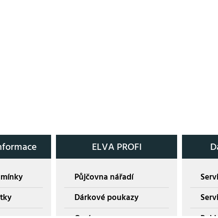
nformace
ELVA PROFI
D
dmínky
Půjčovna nářadí
Servi
tky
Dárkové poukazy
Serv