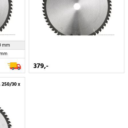
0 mm
 mm
379,-
 250/30 x