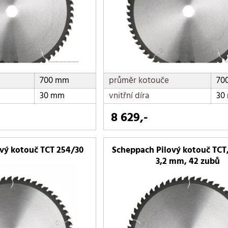
700 mm
průměr kotouče
70
30 mm
vnitřní díra
30
8 629,-
vý kotouč TCT 254/30
Scheppach Pilový kotouč TCT,
3,2 mm, 42 zubů