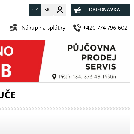
CZ
SK
Můj účet
OBJEDNÁVKA
Nákup na splátky
+420 774 796 602
UČE