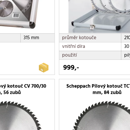
315 mm
průměr kotouče
21
vnitřní díra
30
použití
pil
999,-
ový kotouč CV 700/30
Scheppach Pilový kotouč TC
, 56 zubů
mm, 84 zubů