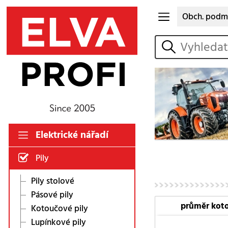
Obch. podm
vyhledat
Elektrické nářadí
Pily
Pily stolové
Pásové pily
průměr kot
Kotoučové pily
Lupínkové pily