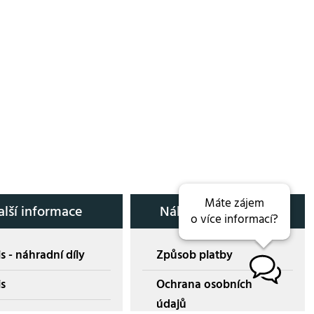
Máte zájem
alší informace
Nákup přes E-shop
o více informací?
s - náhradní díly
Způsob platby
B
is
Ochrana osobních
údajů