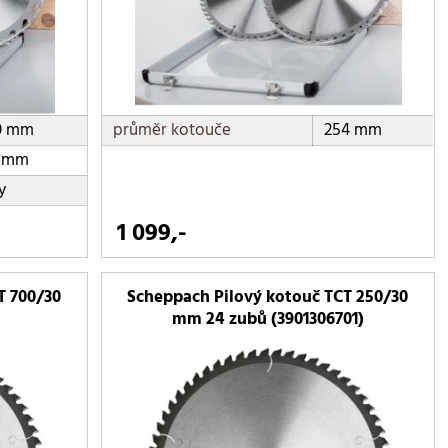
0 mm
průměr kotouče
254 mm
 mm
y
1 099,-
T 700/30
Scheppach Pilový kotouč TCT 250/30
mm 24 zubů (3901306701)