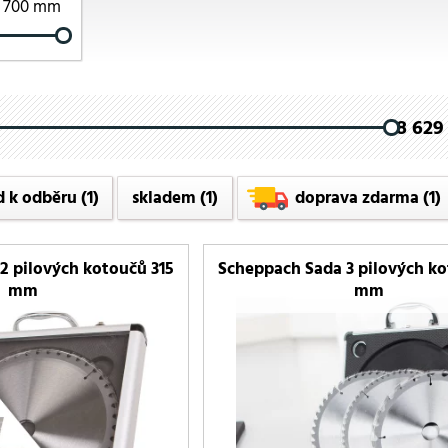
700 mm
8 629 
d k odběru
(1)
skladem
(1)
doprava zdarma
(1)
2 pilových kotoučů 315
Scheppach Sada 3 pilových ko
mm
mm