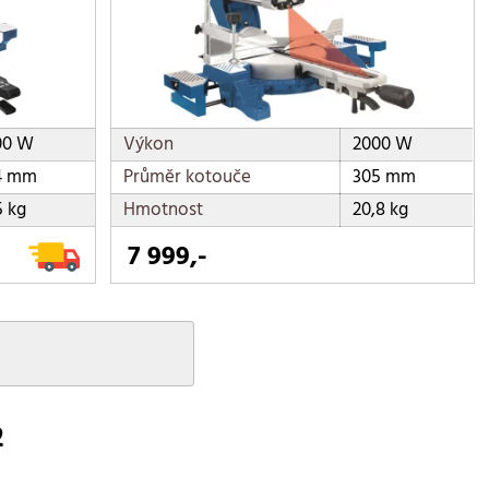
00 W
Výkon
2000 W
4 mm
Průměr kotouče
305 mm
5 kg
Hmotnost
20,8 kg
7 999,-
2