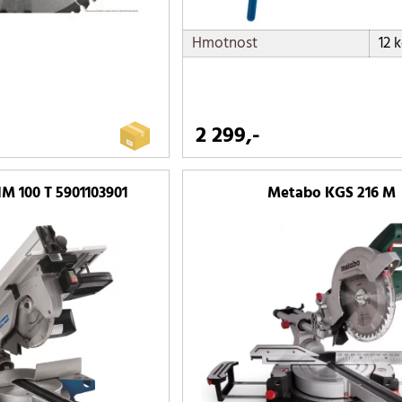
Hmotnost
12 
2 299,-
M 100 T 5901103901
Metabo KGS 216 M