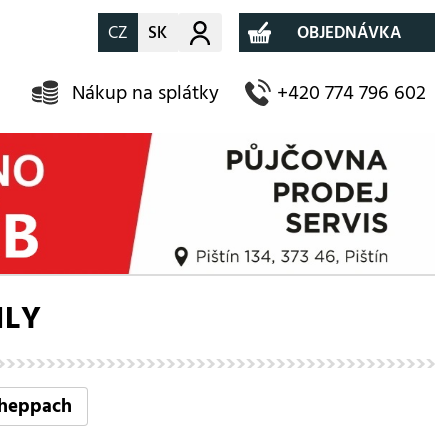
CZ
SK
Můj účet
OBJEDNÁVKA
Nákup na splátky
+420 774 796 602
ILY
heppach