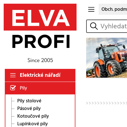
Obch. podm
vyhledat
Elektrické nářadí
Pily
Pily stolové
Pásové pily
Kotoučové pily
Lupínkové pily