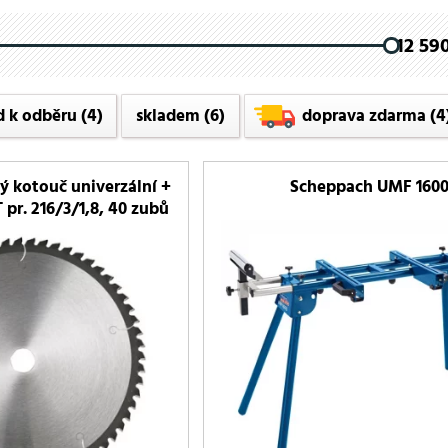
12 590
d k odběru
(4)
skladem
(6)
doprava zdarma
(4
ý kotouč univerzální +
Scheppach UMF 160
 pr. 216/3/1,8, 40 zubů