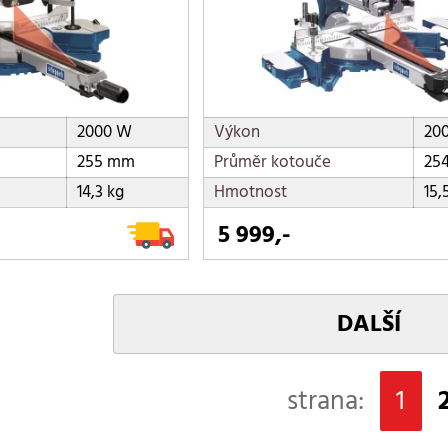
2000 W
Výkon
20
255 mm
Průměr kotouče
25
14,3 kg
Hmotnost
15,
5 999,-
DALŠÍ
strana:
1