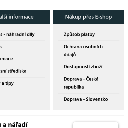
alší informace
Nákup přes E-shop
s - náhradní díly
Způsob platby
is
Ochrana osobních
údajů
amace
Dostupnosti zboží
sní střediska
Doprava - Česká
 a tipy
republika
Doprava - Slovensko
ů a nářadí