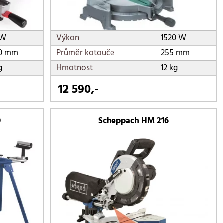
 W
Výkon
1520 W
30 mm
Průměr kotouče
255 mm
g
Hmotnost
12 kg
12 590,-
0
Scheppach HM 216