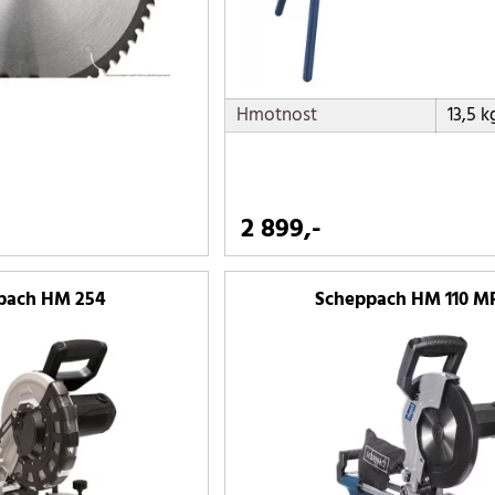
Hmotnost
13,5 k
2 899,-
pach HM 254
Scheppach HM 110 M