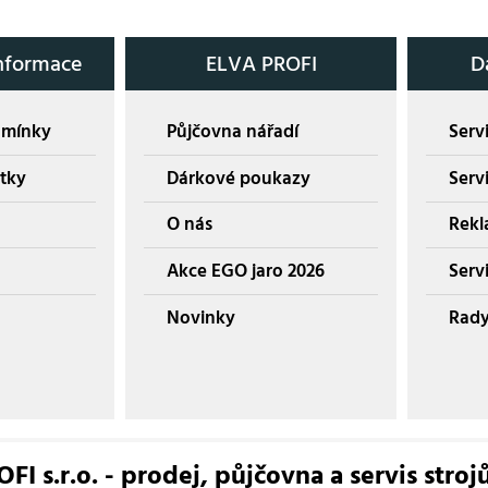
nformace
ELVA PROFI
D
dmínky
Půjčovna nářadí
Servi
tky
Dárkové poukazy
Serv
O nás
Rekl
Akce EGO jaro 2026
Servi
Novinky
Rady
I s.r.o. - prodej, půjčovna a servis stroj