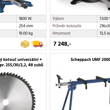
1800 W
Výkon
1.500
254 mm
Průměr kotouče
216x
19.00 kg
Hmotnost
13,5 k
7 248,-
ý kotouč univerzální +
Scheppach UMF 200
pr. 255/30/2,2, 48 zubů