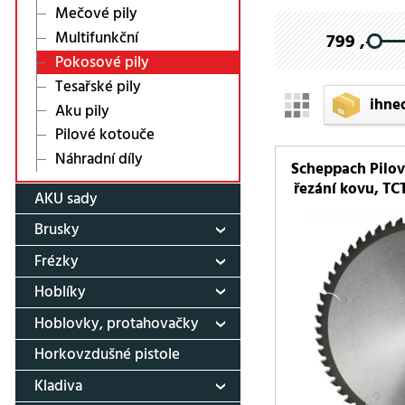
Mečové pily
Multifunkční
799 ,-
Pokosové pily
Tesařské pily
ihne
Aku pily
Pilové kotouče
Náhradní díly
Scheppach Pilov
řezání kovu, TCT
AKU sady
Brusky
Frézky
Hoblíky
Hoblovky, protahovačky
Horkovzdušné pistole
Kladiva