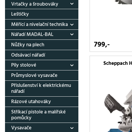
Vrtačky a šroubováky
Leštičky
Měřící a nivelační technika
Nářadí MADAL-BAL
799,-
Nůžky na plech
Odsávací nářadí
Scheppach H
Pily stolové
Průmyslové vysavače
Příslušenství k elektrickému
nářadí
Rázové utahováky
Stříkací pistole a malířské
pomůcky
Vysavače