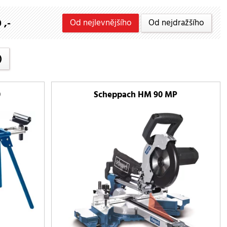
 ,-
Od nejlevnějšího
Od nejdražšího
)
0
Scheppach HM 90 MP