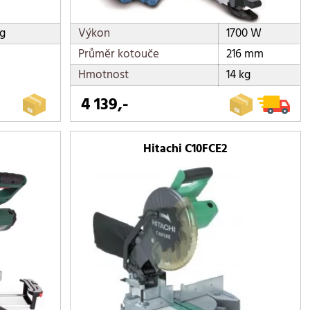
kg
Výkon
1700 W
Průměr kotouče
216 mm
Hmotnost
14 kg
4 139,-
Hitachi C10FCE2