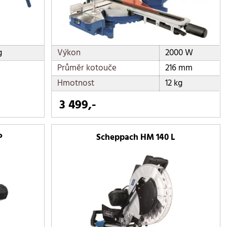
g
Výkon
2000 W
Průměr kotouče
216 mm
Hmotnost
12 kg
3 499,-
P
Scheppach HM 140 L