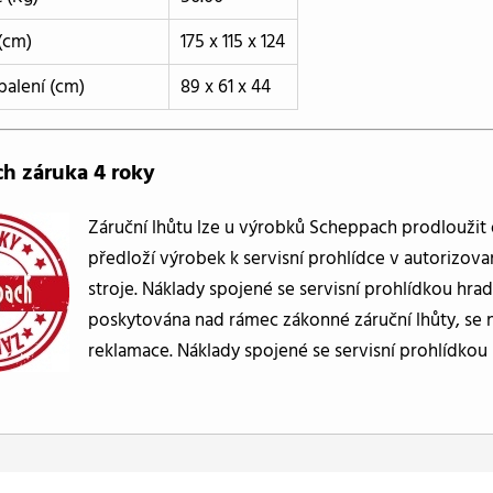
(cm)
175 x 115 x 124
alení (cm)
89 x 61 x 44
h záruka 4 roky
Záruční lhůtu lze u výrobků Scheppach prodloužit 
předloží výrobek k servisní prohlídce v autorizov
stroje. Náklady spojené se servisní prohlídkou hrad
poskytována nad rámec zákonné záruční lhůty, se n
reklamace. Náklady spojené se servisní prohlídkou h