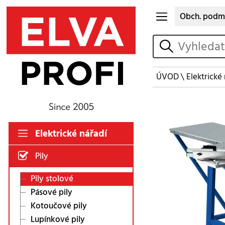
Obch. podm
vyhledat
ÚVOD
\
Elektrické
Elektrické nářadí
Pily
Pily stolové
Pásové pily
Kotoučové pily
Lupínkové pily