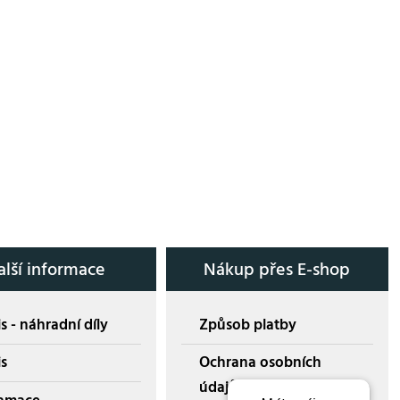
alší informace
Nákup přes E-shop
s - náhradní díly
Způsob platby
is
Ochrana osobních
údajů