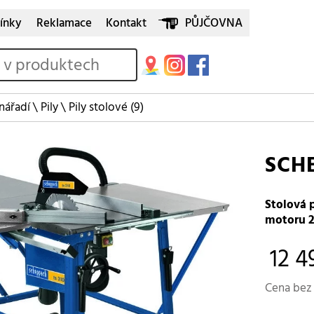
ínky
Reklamace
Kontakt
PŮJČOVNA
 nářadí
\
Pily
\
Pily stolové
(9)
SCHE
Stolová 
motoru 2
12 4
Cena bez 