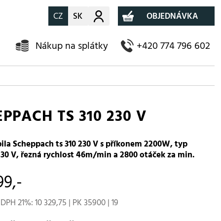
CZ
SK
Můj účet
OBJEDNÁVKA
Nákup na splátky
+420 774 796 602
PPACH TS 310 230 V
pila Scheppach ts 310 230 V s příkonem 2200W, typ
30 V, řezná rychlost 46m/min a 2800 otáček za min.
99,-
DPH 21%: 10 329,75 | PK 35900 | 19