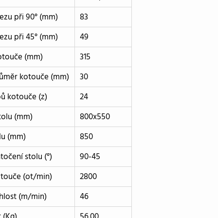
ezu při 90° (mm)
83
ezu při 45° (mm)
49
otouče (mm)
315
průměr kotouče (mm)
30
ů kotouče (z)
24
tolu (mm)
800x550
lu (mm)
850
točení stolu (°)
90-45
touče (ot/min)
2800
hlost (m/min)
46
 (Kg)
56.00