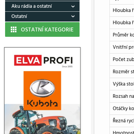
Aku rádia a ostatní
Hloubka ř
Ostatní
Hloubka ř
OSTATNÍ KATEGORIE
Průměr k
Vnitřní 
Počet zub
Rozměr s
Výška sto
Rozsah na
Otáčky ko
Řezná ryc
Hmotnost