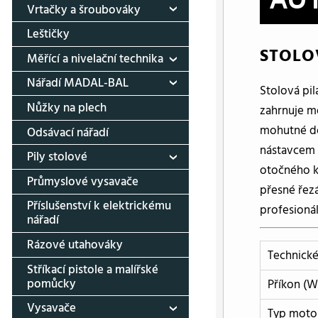
Vrtačky a šroubováky
Leštičky
STOLOV
Měřící a nivelační technika
Nářadí MADAL-BAL
Stolová pi
Nůžky na plech
zahrnuje m
mohutné do
Odsávací nářadí
nástavcem n
Pily stolové
otočného k
Průmyslové vysavače
přesné řezá
Příslušenství k elektrickému
profesionál
nářadí
Rázové utahováky
Technické
Stříkací pistole a malířské
pomůcky
Příkon (W
Vysavače
Typ moto