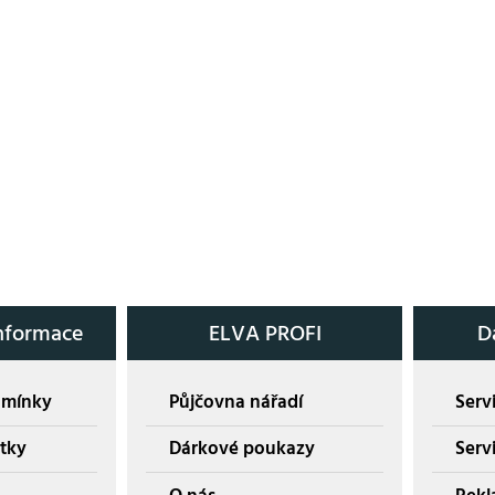
nformace
ELVA PROFI
D
dmínky
Půjčovna nářadí
Servi
tky
Dárkové poukazy
Serv