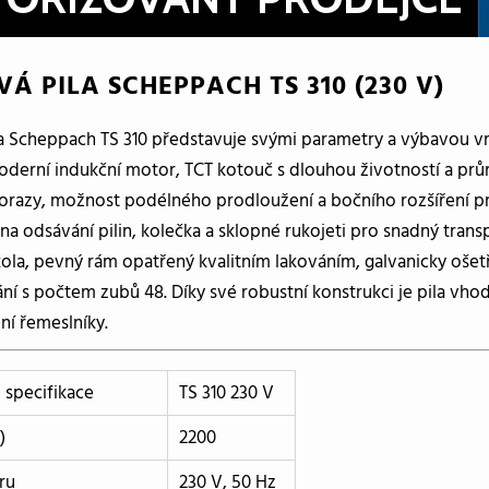
Á PILA SCHEPPACH TS 310 (230 V)
la Scheppach TS 310 představuje svými parametry a výbavou vr
oderní indukční motor, TCT kotouč s dlouhou životností a prů
razy, možnost podélného prodloužení a bočního rozšíření pr
a odsávání pilin, kolečka a sklopné rukojeti pro snadný tran
ola, pevný rám opatřený kvalitním lakováním, galvanicky ošet
ní s počtem zubů 48. Díky své robustní konstrukci je pila vho
ní řemeslníky.
 specifikace
TS 310 230 V
)
2200
ru
230 V, 50 Hz