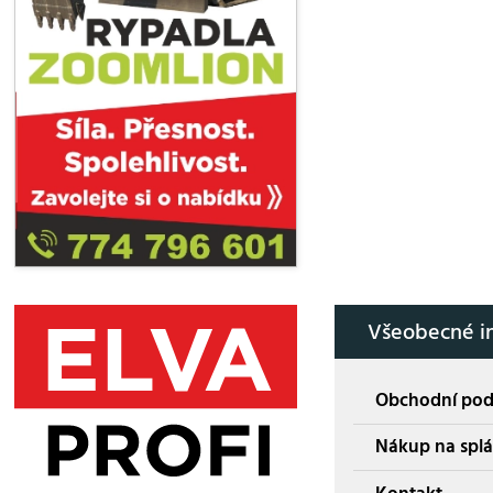
Všeobecné i
Obchodní po
Nákup na splá