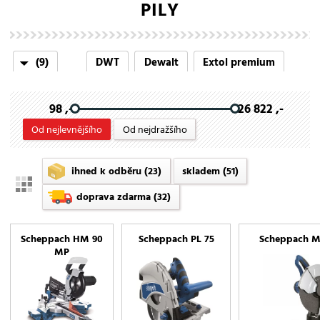
PILY
(9)
DWT
Dewalt
Extol premium
HiKOKI
Hitachi
Metabo
Milwaukee
98 ,-
26 822 ,-
Rubi
Scheppach
Od nejlevnějšího
Od nejdražšího
ihned k odběru
(23)
skladem
(51)
doprava zdarma
(32)
Scheppach HM 90
Scheppach PL 75
Scheppach M
MP