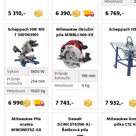
Hmotnost
2
5 310,-
6 390,-
6 769,-
Scheppach HM 100
Milwaukee Okružní
Scheppach HS
T 5901103901
pila M18BLCS66-0X
Výkon
1800 W
Průměr
190 mm
kotouče
Průměr
254 mm
kotouče
Hmotnost
4 kg
Hmotnost
19.00 kg
6 990,-
7 743,-
7 932,-
Milwaukee Pila
Dewalt
Milwaukee Ko
ocaska
DCMCST635N-XJ -
pilka C12 
M18ONEFSZ-0X
Řetězová pila