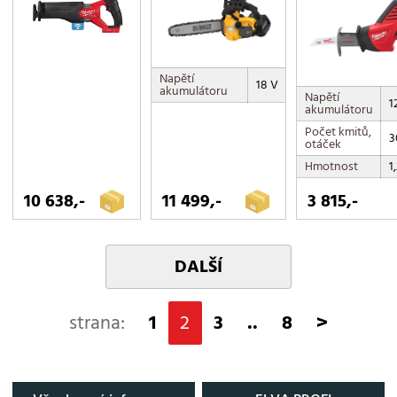
Napětí
18 V
akumulátoru
Napětí
1
akumulátoru
Počet kmitů,
3
otáček
Hmotnost
1
10 638,-
11 499,-
3 815,-
DALŠÍ
strana:
1
2
3
..
8
>