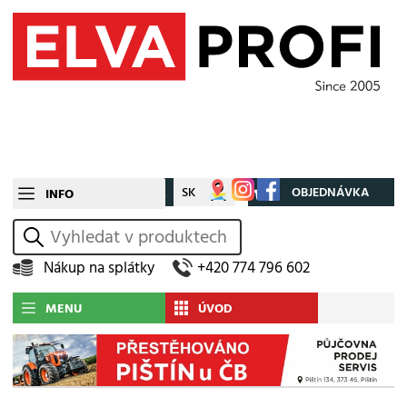
CZ
SK
Můj účet
OBJEDNÁVKA
INFO
vyhledat
Nákup na splátky
+420 774 796 602
MENU
ÚVOD