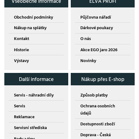
Všeobecné informace
ELVA PROFI
Obchodní podmínky
Půjčovna nářadí
Nákup na splátky
Dárkové poukazy
Kontakt
O nás
Historie
Akce EGO jaro 2026
Výstavy
Novinky
Další informace
Nákup přes E-shop
Servis - náhradní díly
Způsob platby
Servis
Ochrana osobních
údajů
Reklamace
Dostupnosti zboží
Servisní střediska
Doprava - Česká
Rady a tipy