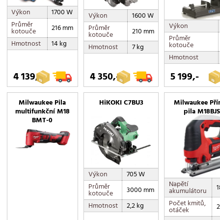
Výkon
1700 W
Výkon
1600 W
Průměr
Výkon
216 mm
Průměr
kotouče
210 mm
kotouče
Průměr
Hmotnost
14 kg
kotouče
Hmotnost
7 kg
Hmotnost
4 139,-
4 350,-
5 199,-
Milwaukee Pila
HiKOKI C7BU3
Milwaukee Pří
multifunkční M18
pila M18BJ
BMT-0
Výkon
705 W
Napětí
Průměr
1
3000 mm
akumulátoru
kotouče
Počet kmitů,
Hmotnost
2,2 kg
2
otáček