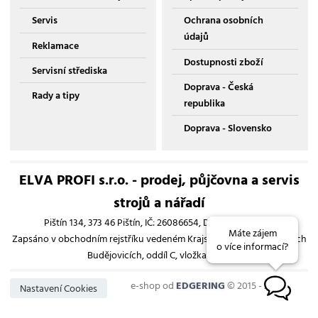
Servis
Ochrana osobních
údajů
Reklamace
Dostupnosti zboží
Servisní střediska
Doprava - Česká
Rady a tipy
republika
Doprava - Slovensko
ELVA PROFI s.r.o. - prodej, půjčovna a servis
strojů a nářadí
Pištín 134, 373 46 Pištín, IČ: 26086654, DIČ: CZ26086654
Máte zájem
Zapsáno v obchodním rejstříku vedeném Krajským soudem v Českých
o více informací?
Budějovicích, oddíl C, vložka 13193
e-shop od
EDGERING
© 2015 - 2026
B
Nastavení Cookies