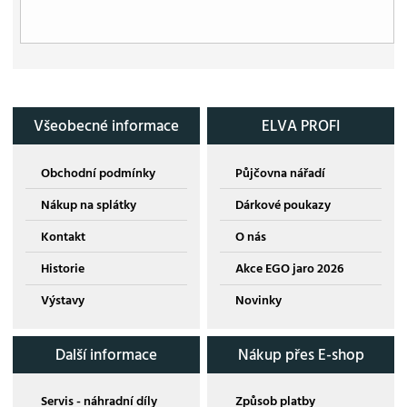
Všeobecné informace
ELVA PROFI
Obchodní podmínky
Půjčovna nářadí
Nákup na splátky
Dárkové poukazy
Kontakt
O nás
Historie
Akce EGO jaro 2026
Výstavy
Novinky
Další informace
Nákup přes E-shop
Servis - náhradní díly
Způsob platby