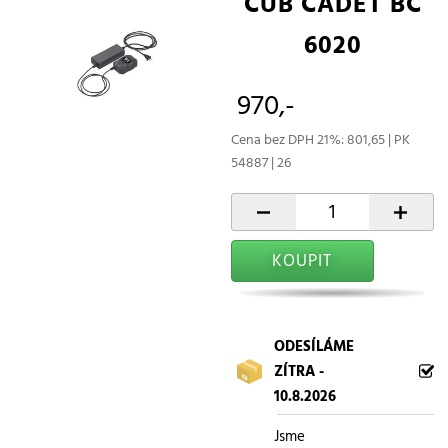
CUB CADET BC
6020
970,-
Cena bez DPH 21%: 801,65 | PK
54887 | 26
-
+
KOUPIT
ODESÍLÁME
ZÍTRA -
10.8.2026
Jsme