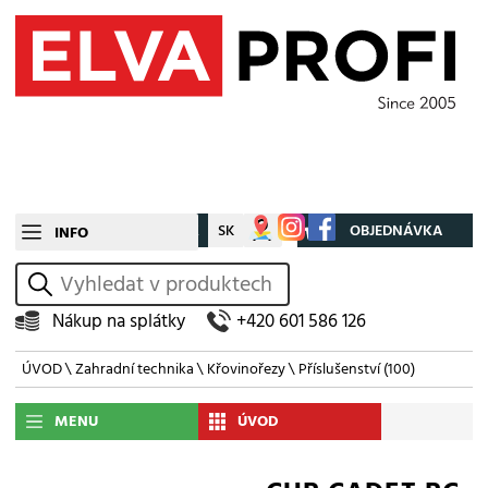
CZ
SK
Můj účet
OBJEDNÁVKA
INFO
vyhledat
Nákup na splátky
+420 601 586 126
ÚVOD
\
Zahradní technika
\
Křovinořezy
\
Příslušenství
(100)
MENU
ÚVOD