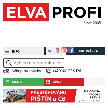
CZ
SK
Můj účet
OBJEDNÁVKA
INFO
vyhledat
Nákup na splátky
+420 601 586 126
MENU
ÚVOD