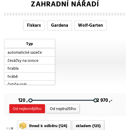
ZAHRADNÍ NÁŘADÍ
Fiskars
Gardena
Wolf-Garten
Typ
automatické sazeče
česáčky na ovoce
hrabla
hrábě
čističe spár
kartáče na spáry
120 ,-
2 970 ,-
kovadlinkové
kypřiče půdy
Od nejlevnějšího
Od nejdražšího
Lopatky
malé hrábě
ihned k odběru
(124)
skladem
(125)