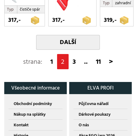
Typ
zahradní
Typ
čističe spár
317,-
317,-
319,-
DALŠÍ
strana:
1
2
3
..
11
>
Všeobecné informace
ELVA PROFI
Obchodní podmínky
Půjčovna nářadí
Nákup na splátky
Dárkové poukazy
Kontakt
O nás
Historie
Akce EGO jaro 2026