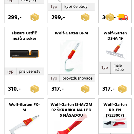
stěrky na okna
Typ
kypřiče půdy
UM-M POŘADAČ NÁŘADÍ
299,-
299,-
300,-
vyrývače plevele
zahradní
Fiskars Ostřič
Wolf-Garten BI-M
Wolf-Garten
nožů a seker
DS-M 19
malé
Typ
hrábě
Typ
příslušenství
Typ
provzdušňovače
310,-
317,-
317,-
Wolf-Garten FK-
Wolf-Garten IS-M/ZM
Wolf-Garten
M
02 ŠKRABKA NA LED
RR-EN
S NÁSADOU
(7223007)