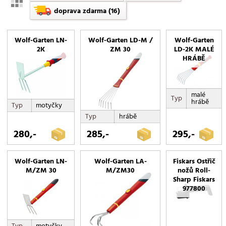
motyčky
doprava zdarma
(16)
na živé ploty
na stromy
Wolf-Garten LN-
Wolf-Garten LD-M /
Wolf-Garten
na trávu
2K
ZM 30
LD-2K MALÉ
HRÁBĚ
na větve
nůžky
násady
malé
Typ
hrábě
pilky
Typ
motyčky
plečky
Typ
hrábě
provzdušňovače
280,-
285,-
295,-
příslušenství
rýče
Wolf-Garten LN-
Wolf-Garten LA-
Fiskars Ostřič
M/ZM 30
M/ZM30
nožů Roll-
sada nářadí
Sharp Fiskars
secí kotouče
977800
sekáče na led
smetáky
Typ
motyčky