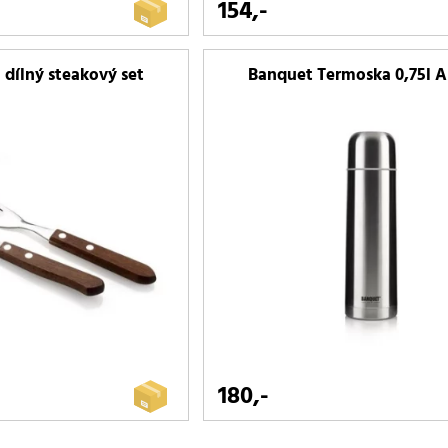
154,-
 dílný steakový set
Banquet Termoska 0,75l 
180,-