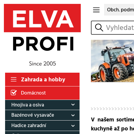
Obch. podm
vyhledat
Zahrada a hobby
Domácnost
Hnojiva a osiva
Bazénové vysavače
V našem sortime
Hadice zahradní
kuchyně až po ho