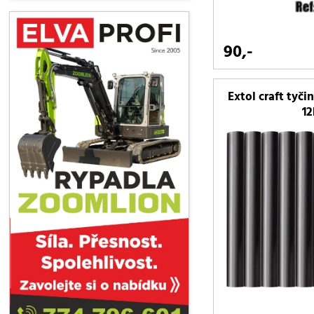
90,-
Extol craft tyči
12