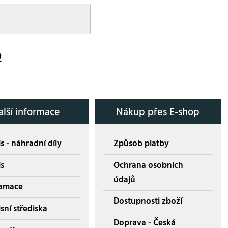
2
alší informace
Nákup přes E-shop
s - náhradní díly
Způsob platby
is
Ochrana osobních
údajů
amace
Dostupnosti zboží
sní střediska
Doprava - Česká