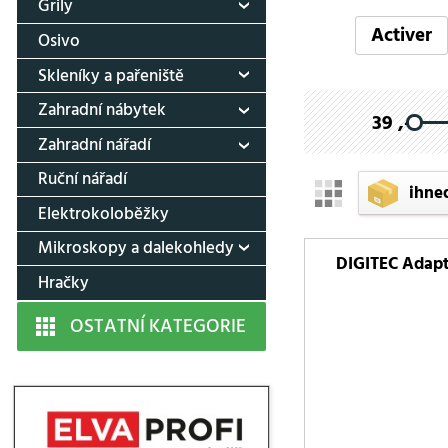
Grily
Activer
Osivo
Skleníky a pařeniště
Zahradní nábytek
39 ,-
Zahradní nářadí
Ruční nářadí
ihne
Elektrokoloběžky
Mikroskopy a dalekohledy
DIGITEC Adapté
Hračky
OSTATNÍ KATEGORIE