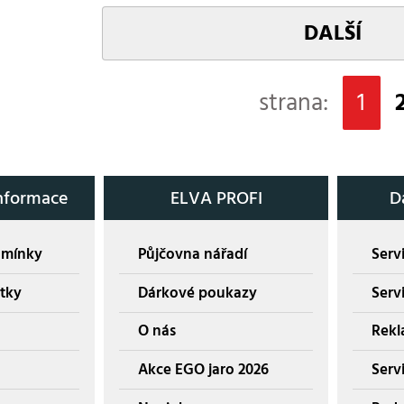
DALŠÍ
strana:
1
nformace
ELVA PROFI
D
dmínky
Půjčovna nářadí
Servi
tky
Dárkové poukazy
Serv
O nás
Rekl
Akce EGO jaro 2026
Servi