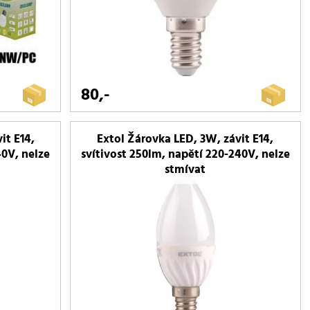
80,-
it E14,
Extol Žárovka LED, 3W, závit E14,
40V, nelze
svítivost 250lm, napětí 220-240V, nelze
stmívat