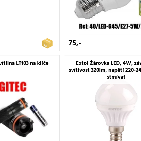
75,-
ítilna LT103 na klíče
Extol Žárovka LED, 4W, záv
svítivost 320lm, napětí 220-2
stmívat