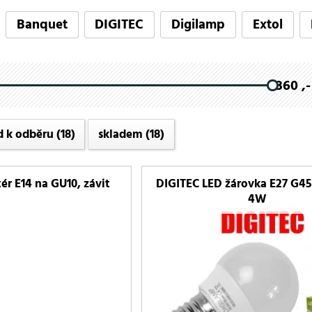
Banquet
DIGITEC
Digilamp
Extol
360 ,-
d k odběru
(18)
skladem
(18)
r E14 na GU10, závit
DIGITEC LED žárovka E27 G45 
4W