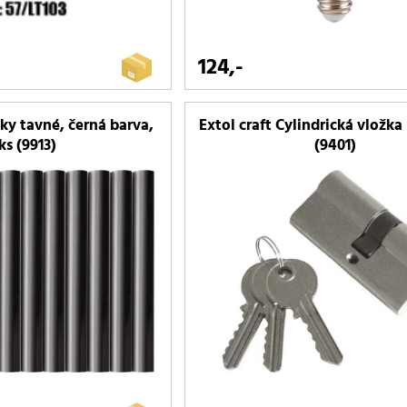
124,-
nky tavné, černá barva,
Extol craft Cylindrická vložka 
ks (9913)
(9401)