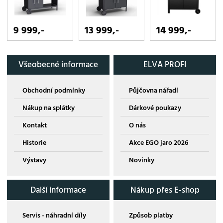
9 999,-
13 999,-
14 999,-
Všeobecné informace
ELVA PROFI
Obchodní podmínky
Půjčovna nářadí
Nákup na splátky
Dárkové poukazy
Kontakt
O nás
Historie
Akce EGO jaro 2026
Výstavy
Novinky
Další informace
Nákup přes E-shop
Servis - náhradní díly
Způsob platby