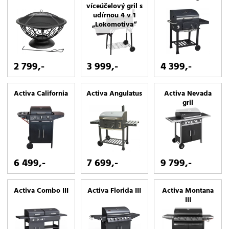
víceúčelový gril s
udírnou 4 v 1
„Lokomotiva“
2 799,-
3 999,-
4 399,-
Activa California
Activa Angulatus
Activa Nevada
gril
6 499,-
7 699,-
9 799,-
Activa Combo III
Activa Florida III
Activa Montana
III