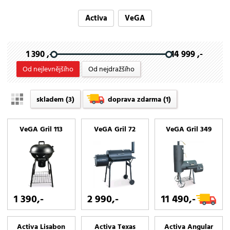
Activa
VeGA
1 390 ,-
14 999 ,-
Od nejlevnějšího
Od nejdražšího
skladem
(3)
doprava zdarma
(1)
VeGA Gril 113
VeGA Gril 72
VeGA Gril 349
1 390,-
2 990,-
11 490,-
Activa Lisabon
Activa Texas
Activa Angular