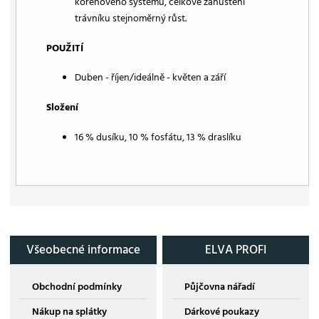
kořenového systému, celkové zahuštění
trávníku stejnoměrný růst.
POUŽITÍ
Duben - říjen/ideálně - květen a září
Složení
16 % dusíku, 10 % fosfátu, 13 % draslíku
Všeobecné informace
ELVA PROFI
Obchodní podmínky
Půjčovna nářadí
Nákup na splátky
Dárkové poukazy