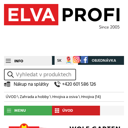
CZ
SK
Můj účet
OBJEDNÁVKA
INFO
vyhledat
Nákup na splátky
+420 601 586 126
ÚVOD
\
Zahrada a hobby
\
Hnojiva a osiva
\
Hnojiva
(14)
MENU
ÚVOD