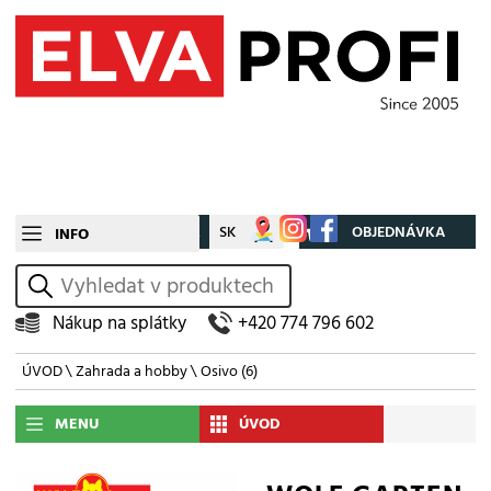
CZ
SK
Můj účet
OBJEDNÁVKA
INFO
vyhledat
Nákup na splátky
+420 774 796 602
ÚVOD
\
Zahrada a hobby
\
Osivo
(6)
MENU
ÚVOD