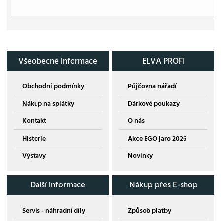
Všeobecné informace
ELVA PROFI
Obchodní podmínky
Půjčovna nářadí
Nákup na splátky
Dárkové poukazy
Kontakt
O nás
Historie
Akce EGO jaro 2026
Výstavy
Novinky
Další informace
Nákup přes E-shop
Servis - náhradní díly
Způsob platby