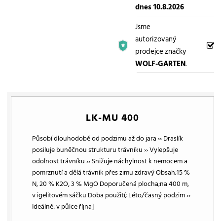
dnes 10.8.2026
Jsme
autorizovaný
prodejce značky
WOLF-GARTEN
.
LK-MU 400
Působí dlouhodobě od podzimu až do jara ›› Draslík
posiluje buněčnou strukturu trávníku ›› Vylepšuje
odolnost trávníku ›› Snižuje náchylnost k nemocem a
pomrznutí a dělá trávník přes zimu zdravý Obsah;15 %
N, 20 % K2O, 3 % MgO Doporučená plocha;na 400 m,
v igelitovém sáčku Doba použití; Léto/časný podzim ››
Ideálně: v půlce října]