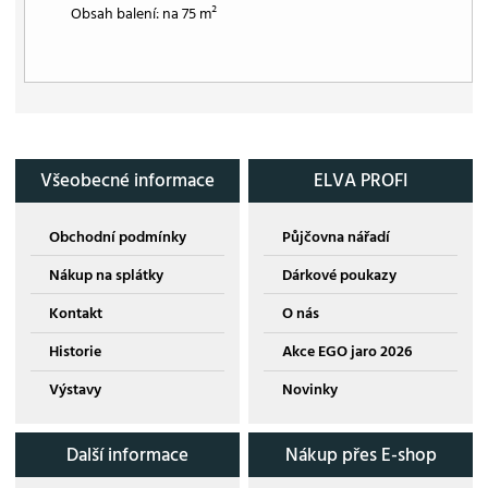
Obsah balení: na 75 m²
Všeobecné informace
ELVA PROFI
Obchodní podmínky
Půjčovna nářadí
Nákup na splátky
Dárkové poukazy
Kontakt
O nás
Historie
Akce EGO jaro 2026
Výstavy
Novinky
Další informace
Nákup přes E-shop