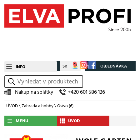
CZ
SK
Můj účet
OBJEDNÁVKA
INFO
vyhledat
Nákup na splátky
+420 601 586 126
ÚVOD
\
Zahrada a hobby
\
Osivo
(6)
MENU
ÚVOD