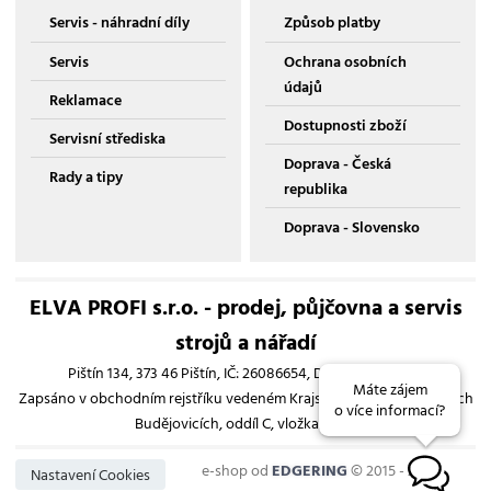
Servis - náhradní díly
Způsob platby
Servis
Ochrana osobních
údajů
Reklamace
Dostupnosti zboží
Servisní střediska
Doprava - Česká
Rady a tipy
republika
Doprava - Slovensko
ELVA PROFI s.r.o. - prodej, půjčovna a servis
strojů a nářadí
Pištín 134, 373 46 Pištín, IČ: 26086654, DIČ: CZ26086654
Máte zájem
Zapsáno v obchodním rejstříku vedeném Krajským soudem v Českých
o více informací?
Budějovicích, oddíl C, vložka 13193
e-shop od
EDGERING
© 2015 - 2026
B
Nastavení Cookies