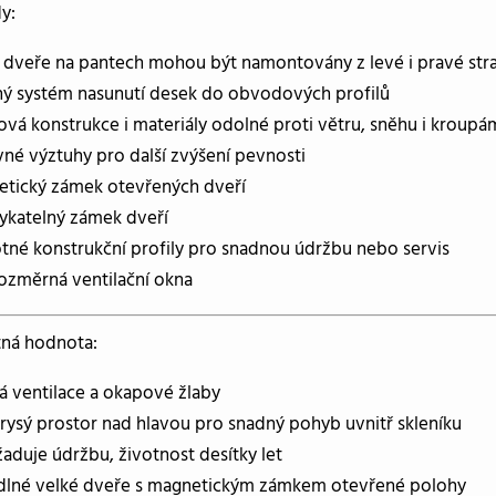
y:
 dveře na pantech mohou být namontovány z levé i pravé str
ý systém nasunutí desek do obvodových profilů
ová konstrukce i materiály odolné proti větru, sněhu i kroupá
vné výztuhy pro další zvýšení pevnosti
tický zámek otevřených dveří
katelný zámek dveří
tné konstrukční profily pro snadnou údržbu nebo servis
ozměrná ventilační okna
tná hodnota:
á ventilace a okapové žlaby
rysý prostor nad hlavou pro snadný pohyb uvnitř skleníku
aduje údržbu, životnost desítky let
lné velké dveře s magnetickým zámkem otevřené polohy