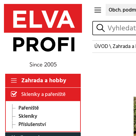
Obch. podm
vyhledat
ÚVOD
\
Zahrada a
Zahrada a hobby
Skleníky a pařeniště
Pařeniště
Skleníky
Příslušenství