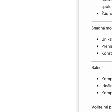
spole
Žádné
Snadná mon
Uniká
Přehl
Konst
Balení:
Kompa
Ideál
Kompl
Volitelné p