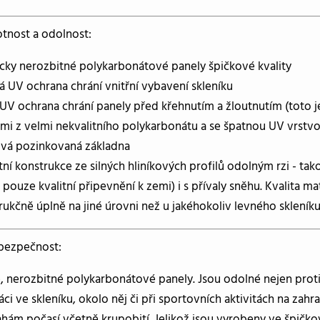
otnost a odolnost:
icky nerozbitné polykarbonátové panely špičkové kvality
á UV ochrana chrání vnitřní vybavení skleníku
UV ochrana chrání panely před křehnutím a žloutnutím (toto je
mi z velmi nekvalitního polykarbonátu a se špatnou UV vrstv
vá pozinkovaná základna
tní konstrukce ze silných hliníkových profilů odolným rzi - ta
pouze kvalitní připevnění k zemi) i s přívaly sněhu. Kvalita mat
rukčně úplně na jiné úrovni než u jakéhokoliv levného skleníku
bezpečnost:
, nerozbitné polykarbonátové panely. Jsou odolné nejen pro
ráci ve skleníku, okolo něj či při sportovních aktivitách na za
ahám počasí včetně krupobití. Jelikož jsou vyrobeny ve špičk