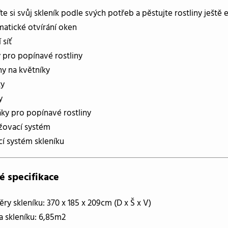
te si svůj skleník podle svých potřeb a pěstujte rostliny ještě 
atické otvírání oken
 síť
 pro popínavé rostliny
ny na květníky
ky
y
áky pro popínavé rostliny
žovací systém
cí systém skleníku
é specifikace
ry skleníku: 370 x 185 x 209cm (D x Š x V)
a skleníku: 6,85m2