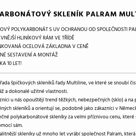
ARBONÁTOVÝ SKLENÍK PALRAM MULTI
KOVÝ POLYKARBONÁT S UV OCHRANOU OD SPOLEČNOSTI P
EVNĚJŠÍ HLINÍKOVÝ RÁM VE TŘÍDĚ
NKOVANÁ OCELOVÁ ZÁKLADNA V CENĚ
NÉ SESTAVENÍ A MONTÁŽ
A 10 LET!
řada špičkových skleníků řady Multiline, ve které se snoubí čis
ž a dokonalé užitné vlastnosti.
azníci u nás opouštějí trend těžkých, nebezpečných (sklo) a na
ěných skleníků a orientují se, podobně jako zákazníci v Německu
čné polykarbonátové skleníky za velmi příznivou cenu, které 
omocí sám.
alitnější skleníky už mnoho let vyrábí společnost Palram, která