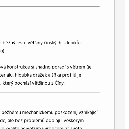
 běžný jev u většiny čínských skleníků s
ou)
ková konstrukce si snadno poradí s větrem (je
eriálu, hloubka drážek a šířka profilů je
, který pochází většinou z Číny.
ti běžnému mechanickému poškození, vznikající
hradě, ale bez problémů odolají i veškerým
ové kvalitě největším výrobcem na světě –