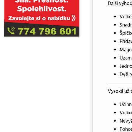
Další výhod
Velké
Snadn
Špičk
Přída
Magne
Uzamy
Jedno
Dvě r
Vysoká uži
Účinn
Velko
Nevyž
Pohod