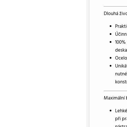
Dlouhá živ
Prakt
Účinn
100% 
deska
Ocelo
Uniká
nutné 
konst
Maximální 
Lehké
při p
nástr