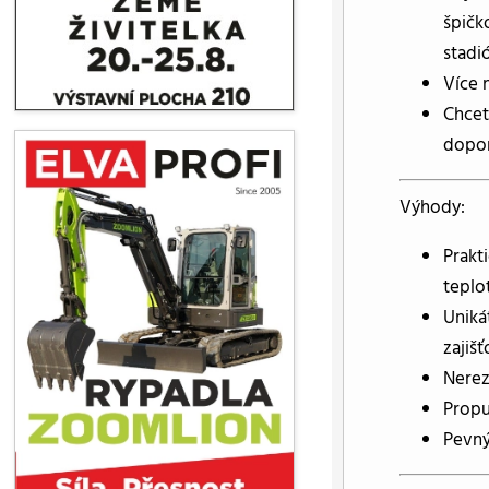
špičk
stadi
Více 
Chcet
dopor
Výhody:
Prakt
teplo
Uniká
zajiš
Nerez
Propu
Pevný