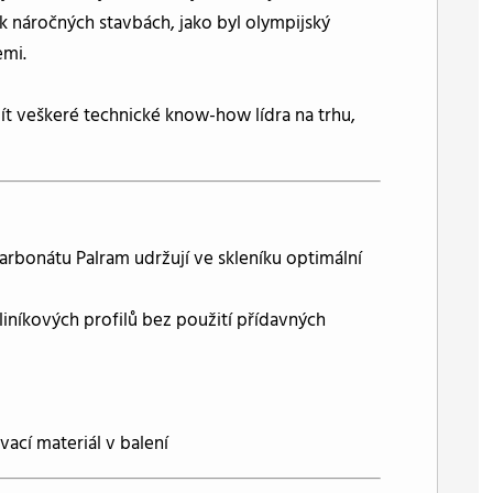
ak náročných stavbách, jako byl olympijský
emi.
žít veškeré technické know-how lídra na trhu,
arbonátu Palram udržují ve skleníku optimální
iníkových profilů bez použití přídavných
ací materiál v balení