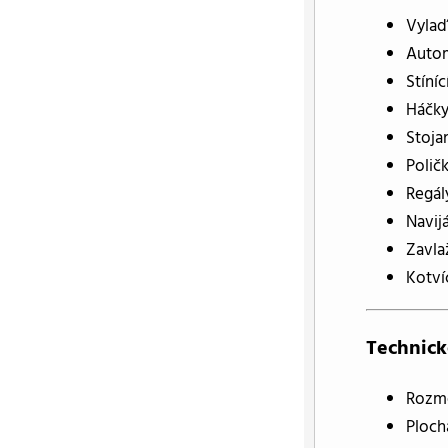
Vylaď
Autom
Stínící
Háčky
Stoja
Polič
Regál
Navij
Zavla
Kotví
Technick
Rozmě
Ploch