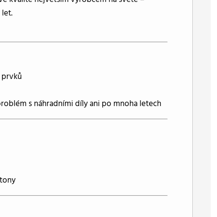
let.
h prvků
problém s náhradními díly ani po mnoha letech
rtony