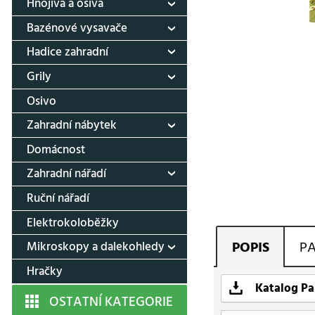
Hnojiva a osiva
Bazénové vysavače
Hadice zahradní
Grily
Osivo
Zahradní nábytek
Domácnost
Zahradní nářadí
Ruční nářadí
Elektrokoloběžky
POPIS
P
Mikroskopy a dalekohledy
Hračky
Katalog Pa
OSTATNÍ KATEGORIE