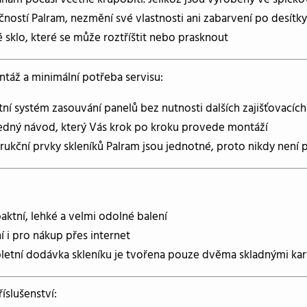
čností Palram, nezmění své vlastnosti ani zabarvení po desítky 
 sklo, které se může roztříštit nebo prasknout
táž a minimální potřeba servisu:
tní systém zasouvání panelů bez nutnosti dalších zajišťovacíc
edný návod, který Vás krok po kroku provede montáží
rukční prvky skleníků Palram jsou jednotné, proto nikdy není 
ktní, lehké a velmi odolné balení
ní i pro nákup přes internet
etní dodávka skleníku je tvořena pouze dvěma skladnými ka
říslušenství: