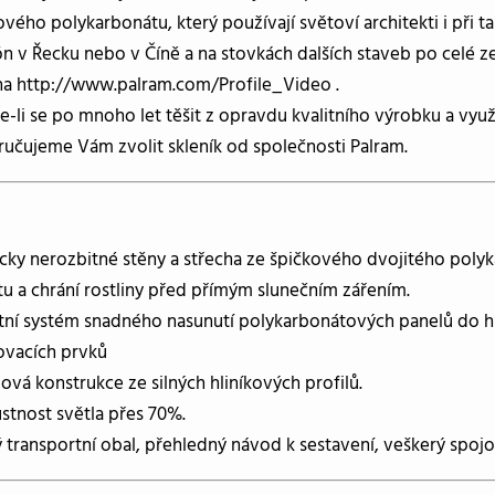
ového polykarbonátu, který používají světoví architekti i při t
ón v Řecku nebo v Číně a na stovkách dalších staveb po celé z
na http://www.palram.com/Profile_Video .
e-li se po mnoho let těšit z opravdu kvalitního výrobku a vyu
učujeme Vám zvolit skleník od společnosti Palram.
icky nerozbitné stěny a střecha ze špičkového dvojitého polyk
tu a chrání rostliny před přímým slunečním zářením.
tní systém snadného nasunutí polykarbonátových panelů do hl
ťovacích prvků
ová konstrukce ze silných hliníkových profilů.
stnost světla přes 70%.
 transportní obal, přehledný návod k sestavení, veškerý spojov