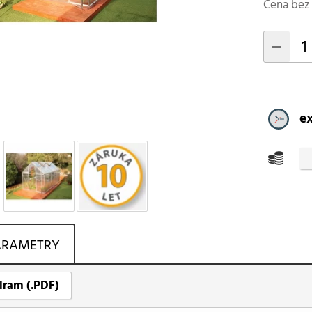
Cena bez 
-
ex
ARAMETRY
lram (.PDF)