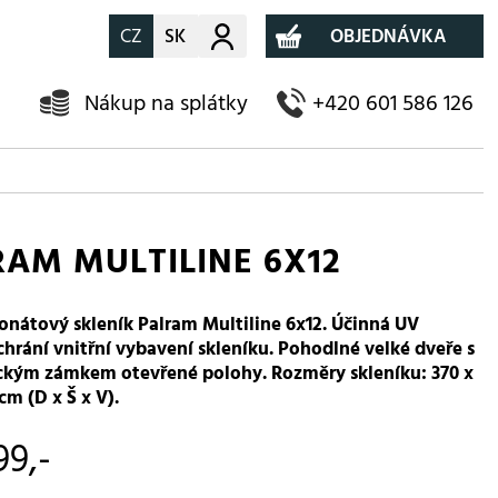
CZ
SK
Můj účet
OBJEDNÁVKA
Nákup na splátky
+420 601 586 126
RAM MULTILINE 6X12
onátový skleník Palram Multiline 6x12. Účinná UV
hrání vnitřní vybavení skleníku. Pohodlné velké dveře s
kým zámkem otevřené polohy. Rozměry skleníku: 370 x
cm (D x Š x V).
99,-