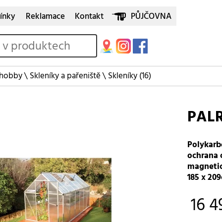
ínky
Reklamace
Kontakt
PŮJČOVNA
 hobby
\
Skleníky a pařeniště
\
Skleníky
(16)
PAL
Polykarb
ochrana c
magnetic
185 x 209
16 4