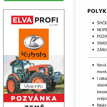
POLYK
ŠPIČ
NEJP
POZI
SNAD
ZÁRUK
Nová 
montá
I zák
sklen
bezpe
svép
Nejkv