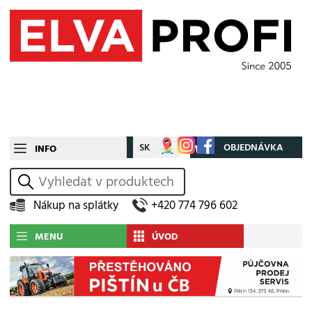
CZ
SK
Můj účet
OBJEDNÁVKA
INFO
vyhledat
Nákup na splátky
+420 774 796 602
MENU
ÚVOD