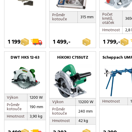
Počet
Průměr
315 mm
kmitů,
365
kotouče
otáček
Hmotnost
2,8
1 199,-
1 499,-
1 799,-
DWT HKS 12-63
HiKOKI C7SSUTZ
Scheppach UMF
Výkon
1200 W
Hmotnost
Výkon
13200 W
Průměr
190 mm
kotouče
Průměr
240 mm
kotouče
Hmotnost
3,90 kg
Hmotnost
42 kg