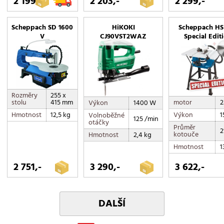
2 199,-
2 203,-
2 299,-
Scheppach SD 1600
HiKOKI
Scheppach HS 
V
CJ90VST2WAZ
Special Edit
Rozměry
255 x
motor
2
stolu
415 mm
Výkon
1400 W
Výkon
1
Hmotnost
12,5 kg
Volnoběžné
125 /min
otáčky
Průměr
2
kotouče
Hmotnost
2,4 kg
Hmotnost
1
2 751,-
3 290,-
3 622,-
DALŠÍ