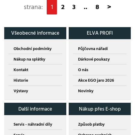
strana:
1
2
3
..
8
>
Všeobecné informace
ELVA PROFI
Obchodní podmínky
Půjčovna nářadí
Nákup na splátky
Dárkové poukazy
Kontakt
O nás
Historie
Akce EGO jaro 2026
Výstavy
Novinky
Další informace
Nákup přes E-shop
Servis - náhradní díly
Způsob platby