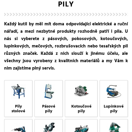
PILY
Každý kutil by měl mít doma odpovídající elektrické a ruční
nářadí, a mezi nezbytné produkty rozhodně patří i pila. U
nás si vyberete z pásových, pokosových, kotoučových,
lupínkových, mečových, rozbrušovacích nebo tesařských pil
různých značek. Každá z nich slouží k jinému účelu, ale
všechny jsou vyrobeny z kvalitních materiálů a my Vám k
nim zajistíme plný servis.
Pily
Pásové
Kotoučové
Lupínkové
stolové
pily
pily
pily