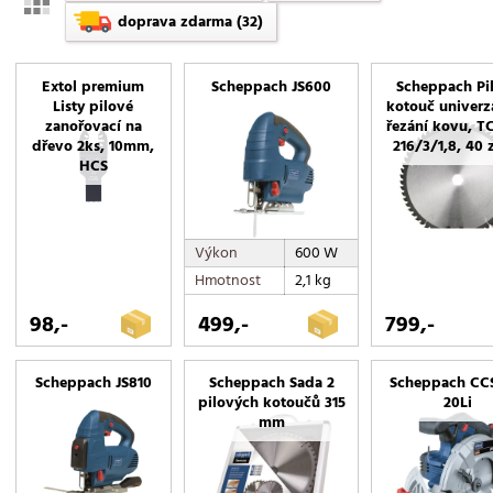
doprava zdarma
(32)
Extol premium
Scheppach JS600
Scheppach Pi
Listy pilové
kotouč univerz
zanořovací na
řezání kovu, T
dřevo 2ks, 10mm,
216/3/1,8, 40
HCS
Výkon
600 W
Hmotnost
2,1 kg
98,-
499,-
799,-
Scheppach JS810
Scheppach Sada 2
Scheppach CC
pilových kotoučů 315
20Li
mm