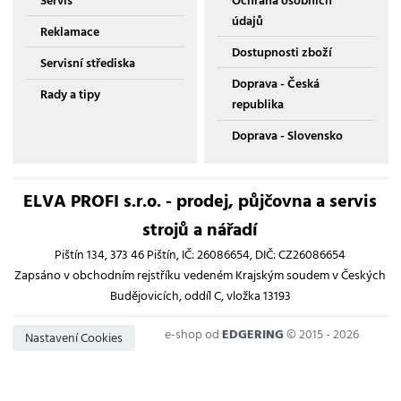
Servis
Ochrana osobních
údajů
Reklamace
Dostupnosti zboží
Servisní střediska
Doprava - Česká
Rady a tipy
republika
Doprava - Slovensko
ELVA PROFI s.r.o. - prodej, půjčovna a servis
strojů a nářadí
Pištín 134, 373 46 Pištín, IČ: 26086654, DIČ: CZ26086654
Zapsáno v obchodním rejstříku vedeném Krajským soudem v Českých
Budějovicích, oddíl C, vložka 13193
e-shop od
EDGERING
© 2015 - 2026
Nastavení Cookies