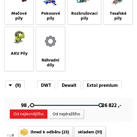
Mečové
Pokosové
Rozbrušovací
Tesařské
pily
pily
pily
pily
AKU Pily
Náhradní
díly
(9)
DWT
Dewalt
Extol premium
HiKOKI
Hitachi
Metabo
Milwaukee
98 ,-
26 822 ,-
Rubi
Scheppach
Od nejlevnějšího
Od nejdražšího
ihned k odběru
(23)
skladem
(51)